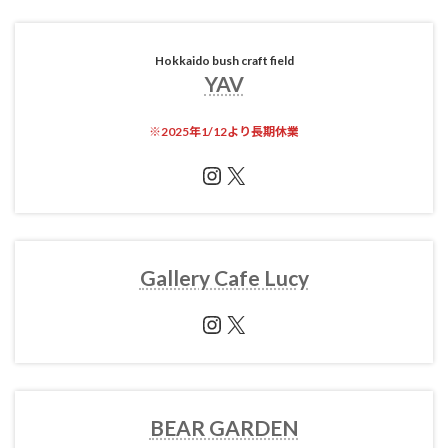
Hokkaido bush craft field
YAV
※
2025年1/12より長期休業
Instagram
X
Gallery Cafe Lucy
Instagram
X
BEAR GARDEN