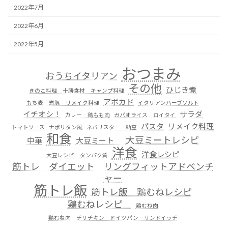
2022年7月
2022年6月
2022年5月
おつまみ
おうちイタリアン
その他
ひじき煮
きのこ料理 十勝食材 キャンプ料理
アボカド
もち麦 煮豚 リメイク料理
イタリアンハーブソルト
イチオシ！
サラダ
カレー 鶏もも肉
ガパオライス ロイタイ
パスタ
リメイク料理
トマトソース
ナポリタン風
ネバリスター 納豆
和食
大豆ミートレシピ
中華
大豆ミート
洋食
洋食レシピ
大豆レシピ タンパク質
筋トレ ダイエット リングフィットアドベンチ
ャー
筋トレ飯
筋トレ飯 鶏むねレシピ
鶏むねレシピ
鶏むね肉
鶏むね肉 チリチキン ドイツパン サンドイッチ