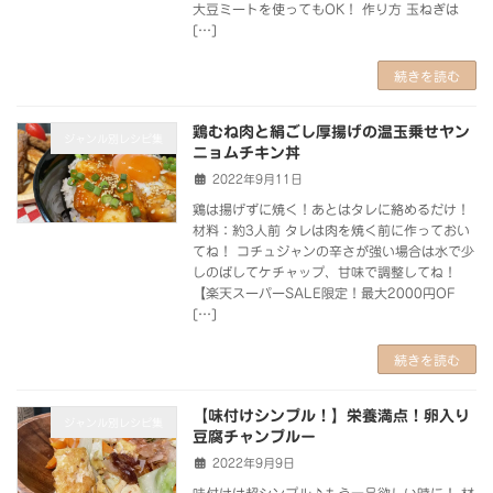
大豆ミートを使ってもOK！ 作り方 玉ねぎは
[…]
続きを読む
鶏むね肉と絹ごし厚揚げの温玉乗せヤン
ジャンル別レシピ集
ニョムチキン丼
2022年9月11日
鶏は揚げずに焼く！あとはタレに絡めるだけ！
材料：約3人前 タレは肉を焼く前に作っておい
てね！ コチュジャンの辛さが強い場合は水で少
しのばしてケチャップ、甘味で調整してね！
【楽天スーパーSALE限定！最大2000円OF
[…]
続きを読む
【味付けシンプル！】栄養満点！卵入り
ジャンル別レシピ集
豆腐チャンプルー
2022年9月9日
味付けは超シンプル♪もう一品欲しい時に！ 材