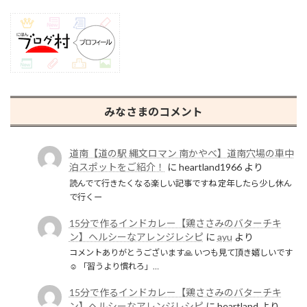
みなさまのコメント
道南【道の駅 縄文ロマン 南かやべ】道南穴場の車中
泊スポットをご紹介！
に
heartland1966
より
読んでて行きたくなる楽しい記事ですね 定年したら少し休ん
で行くー
15分で作るインドカレー【鶏ささみのバターチキ
ン】ヘルシーなアレンジレシピ
に
ayu
より
コメントありがとうございます🙏 いつも見て頂き嬉しいです
☺️ 「習うより慣れろ」…
15分で作るインドカレー【鶏ささみのバターチキ
ン】ヘルシーなアレンジレシピ
に
heartland
より