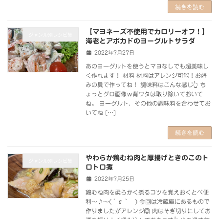
続きを読む
【マヨネーズ不使用でカロリーオフ！】
ジャンル別レシピ集
海老とアボカドのヨーグルトサラダ
2022年7月27日
あのヨーグルトを使うとマヨなしでも超美味し
く作れます！ 材料 材料はアレンジ可能！お好
みの具で作ってね！ 調味料はこんな感じ👆 ち
ょっとグロ画像ｗ背ワタは取り除いておいて
ね。 ヨーグルト、その他の調味料を合わせてお
いてね […]
続きを読む
やわらか鶏むね肉と厚揚げときのこのト
ジャンル別レシピ集
ロトロ煮
2022年7月25日
鶏むね肉を柔らかく煮るコツを覚えおくとべ便
利～♪～(´ε｀ ) 今回は冷蔵庫にあるもので
作りましたがアレンジ🙆 肉はそぎ切りにしてお