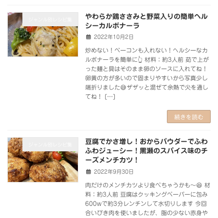
やわらか鶏ささみと野菜入りの簡単ヘル
ジャンル別レシピ集
シーカルボナーラ
2022年10月2日
炒めない！ベーコンも入れない！ヘルシーなカ
ルボナーラを簡単に👆 材料：約3人前 茹で上が
った麺と具はそのまま卵のソースに入れてね！
卵黄の方が多いので固まりやすいから写真少し
端折りました😅ザザッと混ぜて余熱で火を通し
てね！ […]
続きを読む
豆腐でかさ増し！おからパウダーでふわ
ジャンル別レシピ集
ふわジューシー！黒瀬のスパイス味のチ
ーズメンチカツ！
2022年9月30日
肉だけのメンチカツより食べちゃうかも～😆 材
料：約3人前 豆腐はクッキングペーパーに包み
600wで約3分レンチンして水切りします 今回
合いびき肉を使いましたが、脂の少ない赤身や