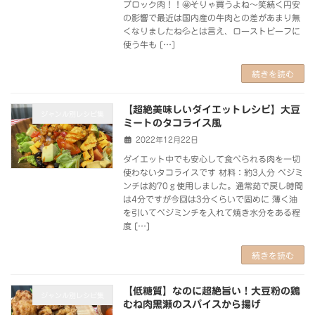
ブロック肉！！🤩そりゃ買うよね～笑続く円安
の影響で最近は国内産の牛肉との差があまり無
くなりましたね💦とは言え、ローストビーフに
使う牛も […]
続きを読む
【超絶美味しいダイエットレシピ】大豆
ジャンル別レシピ集
ミートのタコライス風
2022年12月22日
ダイエット中でも安心して食べられる肉を一切
使わないタコライスです 材料：約3人分 ベジミ
ンチは約70ｇ使用しました。通常茹で戻し時間
は4分ですが今回は3分くらいで固めに 薄く油
を引いてベジミンチを入れて焼き水分をある程
度 […]
続きを読む
【低糖質】なのに超絶旨い！大豆粉の鶏
ジャンル別レシピ集
むね肉黒瀬のスパイスから揚げ