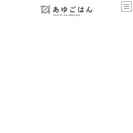
コ
ナ
ン
ビ
テ
ゲ
ン
ー
ツ
シ
へ
ョ
ス
ン
キ
に
ッ
移
プ
動