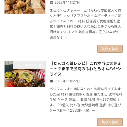
2022年11月27日
まるでケ〇タッキー！これからの季節覚えてお
くと便利♪クリスマスやホームパーティーに是
非作ってみてね！ 材料 低糖質で食物繊維も豊
富！鶏肉と相性の良い大豆粉はコチラから購入
頂けます👇 リンク 鶏肉は繊維に逆らいながら
適当な […]
続きを読む
【たんぱく質レシピ】これ本当に大豆ミ
ジャンル別レシピ集
ート？まるでお肉のふわとろオムハヤシ
ライス
2022年11月22日
ベジフィレよ～肉にな～れ～の魔法かけてみま
した🤗 材料 生卵お取り寄せ 生たまご 送料無料
生卵 ケース 濃厚 北海道 鶏卵 かっぱの健卵 た
まご 20個入 比布町 大熊養鶏場 生卵 持ち運び
ケース価格：2380円（税 […]
続きを読む