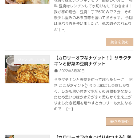
料 豆腐はレンチンして水切りをしておきます！
我が家の場合、豆腐１丁で600Wで２分、その
後少し重みのある皿等を置いておきます。 今回
は豚バラ肉を使いましたが、他の肉やスパムな
ど […]
続きを読む
【カロリーオフなナゲット！】サラダチ
ジャンル別レシピ集
キンと野菜の豆腐ナゲット
2022年8月30日
サラダチキンと野菜を使って超ヘルシーに！ 材
料 ここがポイント👆 今回は絹ごし豆腐しかな
く、しかも思い付きで水切りの時間も少なかっ
たため思いのほか水分が多く柔らかく出来上が
りました😅粉類を増やすとカロリーも気になる
ので、 […]
続きを読む
【カロリーオフのさっぱりおつまみ】鶏