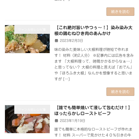
続きを読む
【これ絶対旨いやつぅ～！】染み染み大
ジャンル別レシピ集
根の鶏むねひき肉のあんかけ
2023年2月3日
味の染みた美味しい大根料理が時短で作れま
す！ 材料（約2人分） ※記事内には広告を含み
ます 「大根料理って、時間かかるからなぁ…」
と思ってない？ 大根の料理と言えば「おでん」
や「ほろふき大根」なんかを想像すると思いま
すが […]
続きを読む
【誰でも簡単焼いて浸して包むだけ！】
ジャンル別レシピ集
ほったらかしローストビーフ
2023年1月19日
誰でも簡単に本格的なローストビーフが作れま
す！ 材料 スーパーで見かけた４０％引きの牛