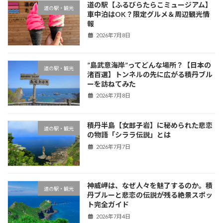
道の駅【ふるびらたらこミュージアム】
道の駅・観光
車中泊はOK？限定グルメ＆周辺観光情
報
2026年7月8日
”島武意海岸”ってどんな場所？【日本の
道の駅・観光
渚百選】トンネルの先に広がる積丹ブル
ーを訪ねてみた
2026年7月8日
積丹半島【女郎子岩】に秘められた悲恋
道の駅・観光
の物語「シララ伝説」とは
2026年7月7日
神威岬は、なぜ人々を魅了するのか。積
道の駅・観光
丹ブルーと悲恋の伝説が残る絶景スポッ
ト完全ガイド
2026年7月4日