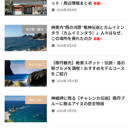
ット・周辺情報まとめ
新着!!
2026年8月8日
神恵内”西の河原”竜神伝説とカムイミン
道の駅・観光
タラ（カムイミンタラ）」人々はなぜ、
この場所を畏れたのか
新着!!
2026年8月6日
【積丹観光】絶景スポット・伝説・道の
あゆごはん
駅グルメを満喫！おすすめモデルコース
をご紹介
2026年7月10日
神威岬に残る【チャレンカ伝説】積丹ブ
あゆごはん
ルーに眠るアイヌの悲恋物語
2026年7月9日