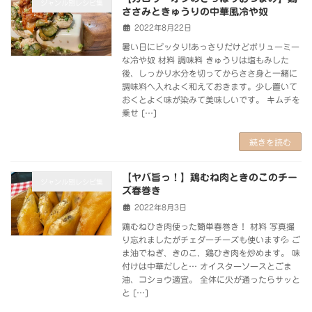
ジャンル別レシピ集
ささみときゅうりの中華風冷や奴
2022年8月22日
暑い日にピッタり!あっさりだけどボリューミー
な冷や奴 材料 調味料 きゅうりは塩もみした
後、しっかり水分を切ってからささ身と一緒に
調味料へ入れよく和えておきます。少し置いて
おくとよく味が染みて美味しいです。 キムチを
乗せ […]
続きを読む
【ヤバ旨っ！】鶏むね肉ときのこのチー
ジャンル別レシピ集
ズ春巻き
2022年8月3日
鶏むねひき肉使った簡単春巻き！ 材料 写真撮
り忘れましたがチェダーチーズも使います💦 ご
ま油でねぎ、きのこ、鶏ひき肉を炒めます。 味
付けは中華だしと… オイスターソースとごま
油、コショウ適宜。 全体に火が通ったらサッと
と […]