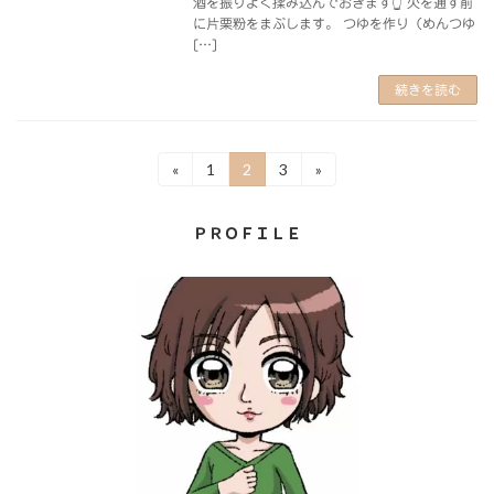
酒を振りよく揉み込んでおきます👆 火を通す前
に片栗粉をまぶします。 つゆを作り（めんつゆ
[…]
続きを読む
投
«
1
2
3
»
固
固
固
定
定
定
稿
ペ
ペ
ペ
ＰＲＯＦＩＬＥ
ー
ー
ー
の
ジ
ジ
ジ
ペ
ー
ジ
送
り