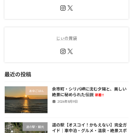
Instagram
X
じぃの胃袋
Instagram
X
最近の投稿
余市町・シリパ岬に沈む夕陽と、美しい
あゆごはん
絶景に秘められた伝説
新着!!
2026年8月9日
道の駅【オスコイ！かもえない】完全ガ
道の駅・観光
イド｜車中泊・グルメ・温泉・絶景スポ