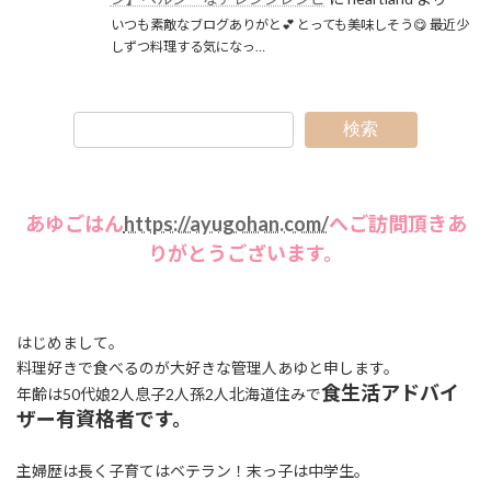
いつも素敵なブログありがと💕 とっても美味しそう😋 最近少
しずつ料理する気になっ…
検索
あゆごはん
https://ayugohan.com/
へご訪問頂きあ
りがとうございます。
はじめまして。
料理好きで食べるのが大好きな管理人あゆと申します。
食生活アドバイ
年齢は50代娘2人息子2人孫2人北海道住みで
ザー有資格者です。
主婦歴は長く子育てはベテラン！末っ子は中学生。