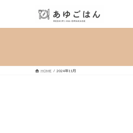
コ
ナ
ン
ビ
テ
ゲ
ン
ー
ツ
シ
へ
ョ
ス
ン
キ
に
ッ
移
プ
動
HOME
2024年11月