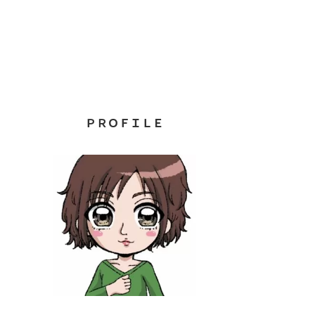
ＰＲＯＦＩＬＥ