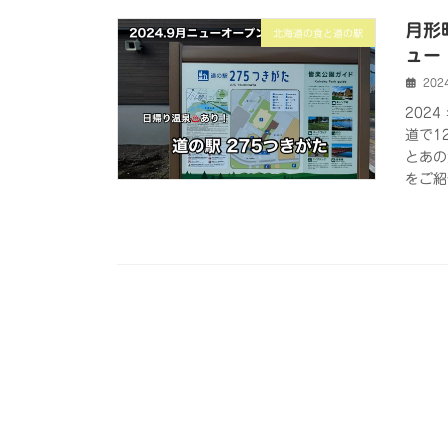
月形
北海道の食と道の駅
ュー
202
202
道で1
とあの
をご紹