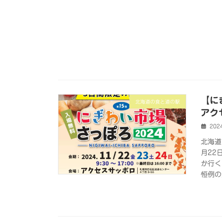
【に
北海道の食と道の駅
アク
202
北海道
月22
か行く
恒例の