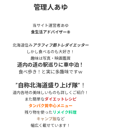
管理人あゆ
当サイト運営者あゆ
食生活アドバイザー®
北海道住み
アラフィフ筋トレダイエッター
しかし食べるのも大好き！
趣味は写真・映画鑑賞
道内の道の駅巡りに車中泊！
食べ歩き！と実に多趣味ですｗ
”
自称北海道盛り上げ隊
”！
道内各地の美味しいものも詳しくご紹介！
また簡単な
ダイエットレシピ
タンパク質中心メニュー
残り物を使った
リメイク料理
キャンプ飯
など
幅広く載せています！