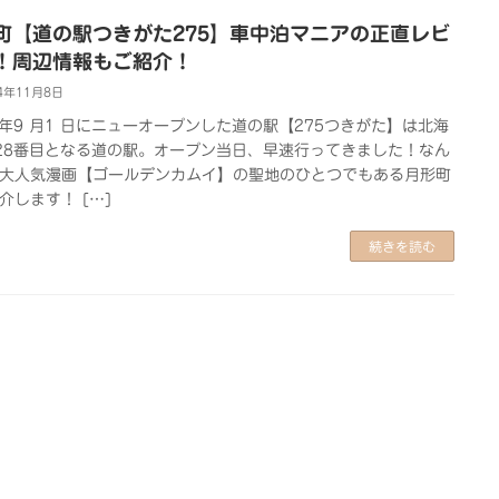
町【道の駅つきがた275】車中泊マニアの正直レビ
！周辺情報もご紹介！
4年11月8日
4 年9 月1 日にニューオープンした道の駅【275つきがた】は北海
28番目となる道の駅。オープン当日、早速行ってきました！なん
大人気漫画【ゴールデンカムイ】の聖地のひとつでもある月形町
介します！ […]
続きを読む