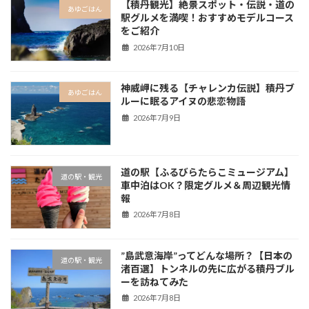
【積丹観光】絶景スポット・伝説・道の
あゆごはん
駅グルメを満喫！おすすめモデルコース
をご紹介
2026年7月10日
神威岬に残る【チャレンカ伝説】積丹ブ
あゆごはん
ルーに眠るアイヌの悲恋物語
2026年7月9日
道の駅【ふるびらたらこミュージアム】
道の駅・観光
車中泊はOK？限定グルメ＆周辺観光情
報
2026年7月8日
”島武意海岸”ってどんな場所？【日本の
道の駅・観光
渚百選】トンネルの先に広がる積丹ブル
ーを訪ねてみた
2026年7月8日