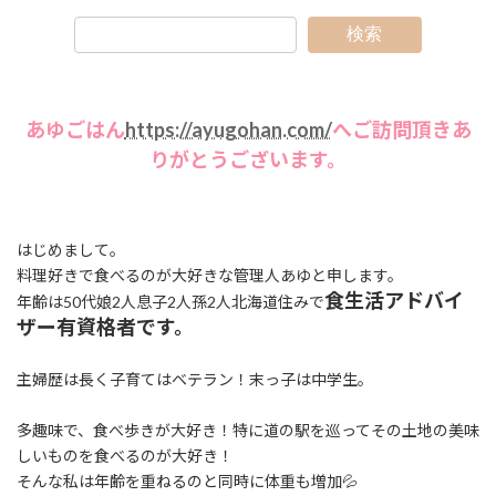
検索
あゆごはん
https://ayugohan.com/
へご訪問頂きあ
りがとうございます。
はじめまして。
料理好きで食べるのが大好きな管理人あゆと申します。
食生活アドバイ
年齢は50代娘2人息子2人孫2人北海道住みで
ザー有資格者です。
主婦歴は長く子育てはベテラン！末っ子は中学生。
多趣味で、食べ歩きが大好き！特に道の駅を巡ってその土地の美味
しいものを食べるのが大好き！
そんな私は年齢を重ねるのと同時に体重も増加💦