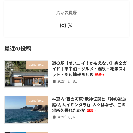
じぃの胃袋
Instagram
X
最近の投稿
道の駅【オスコイ！かもえない】完全ガ
あゆごはん
イド｜車中泊・グルメ・温泉・絶景スポ
ット・周辺情報まとめ
新着!!
2026年8月8日
神恵内”西の河原”竜神伝説と「神の遊ぶ
あゆごはん
庭(カムイミンタラ)」人々はなぜ、この
場所を畏れたのか
新着!!
2026年8月6日