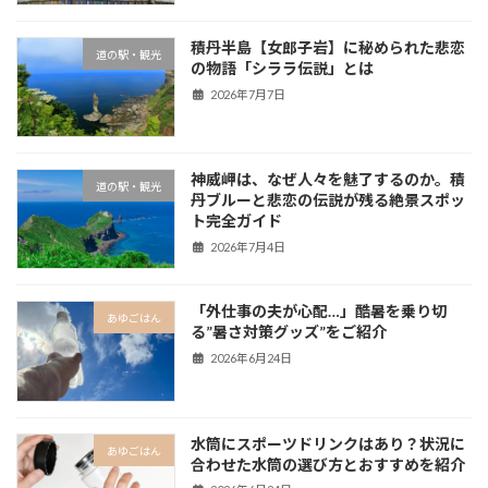
積丹半島【女郎子岩】に秘められた悲恋
道の駅・観光
の物語「シララ伝説」とは
2026年7月7日
神威岬は、なぜ人々を魅了するのか。積
道の駅・観光
丹ブルーと悲恋の伝説が残る絶景スポッ
ト完全ガイド
2026年7月4日
「外仕事の夫が心配…」酷暑を乗り切
あゆごはん
る”暑さ対策グッズ”をご紹介
2026年6月24日
水筒にスポーツドリンクはあり？状況に
あゆごはん
合わせた水筒の選び方とおすすめを紹介