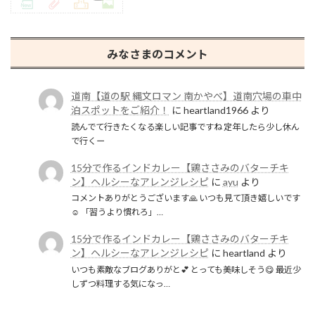
みなさまのコメント
道南【道の駅 縄文ロマン 南かやべ】道南穴場の車中
泊スポットをご紹介！
に
heartland1966
より
読んでて行きたくなる楽しい記事ですね 定年したら少し休ん
で行くー
15分で作るインドカレー【鶏ささみのバターチキ
ン】ヘルシーなアレンジレシピ
に
ayu
より
コメントありがとうございます🙏 いつも見て頂き嬉しいです
☺️ 「習うより慣れろ」…
15分で作るインドカレー【鶏ささみのバターチキ
ン】ヘルシーなアレンジレシピ
に
heartland
より
いつも素敵なブログありがと💕 とっても美味しそう😋 最近少
しずつ料理する気になっ…