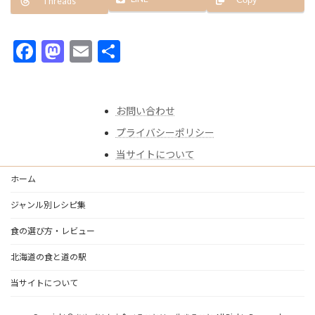
Copy
Threads
F
M
E
共
ac
as
m
有
e
to
ai
お問い合わせ
b
d
l
プライバシーポリシー
o
o
当サイトについて
o
n
k
ホーム
ジャンル別レシピ集
食の選び方・レビュー
北海道の食と道の駅
当サイトについて