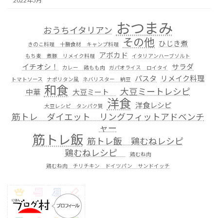
2022年5月
おつまみ
おうちイタリアン
その他
ひじき煮
きのこ料理 十勝食材 キャンプ料理
アボカド
もち麦 煮豚 リメイク料理
イタリアンハーブソルト
イチオシ！
サラダ
カレー 鶏もも肉
ガパオライス ロイタイ
パスタ
リメイク料理
トマトソース
ナポリタン風
ネバリスター 納豆
和食
大豆ミートレシピ
中華
大豆ミート
洋食
洋食レシピ
大豆レシピ タンパク質
筋トレ ダイエット リングフィットアドベンチ
ャー
筋トレ飯
筋トレ飯 鶏むねレシピ
鶏むねレシピ
鶏むね肉
鶏むね肉 チリチキン ドイツパン サンドイッチ