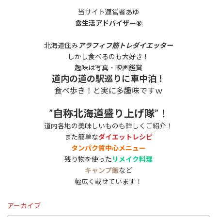
当サイト運営者あゆ
食生活アドバイザー®
北海道住み
アラフィフ筋トレダイエッター
しかし食べるのも大好き！
趣味は写真・映画鑑賞
道内の道の駅巡りに車中泊！
食べ歩き！と実に多趣味ですｗ
”
自称北海道盛り上げ隊
”！
道内各地の美味しいものも詳しくご紹介！
また簡単な
ダイエットレシピ
タンパク質中心メニュー
残り物を使った
リメイク料理
キャンプ飯
など
幅広く載せています！
アーカイブ