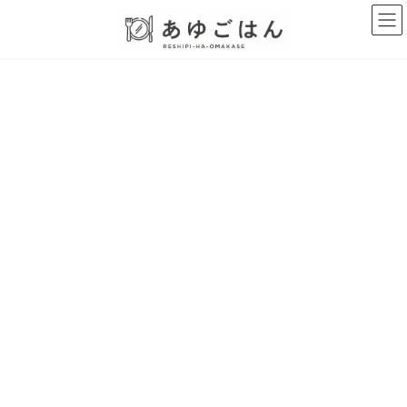
コ
ナ
ン
ビ
テ
ゲ
ン
ー
ツ
シ
へ
ョ
ス
ン
キ
に
ッ
移
プ
動