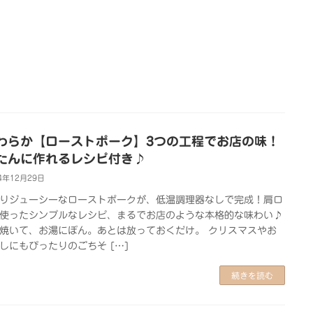
わらか【ローストポーク】3つの工程でお店の味！
たんに作れるレシピ付き♪
4年12月29日
りジューシーなローストポークが、低温調理器なしで完成！肩ロ
使ったシンプルなレシピ、まるでお店のような本格的な味わい♪
焼いて、お湯にぽん。あとは放っておくだけ。 クリスマスやお
しにもぴったりのごちそ […]
続きを読む