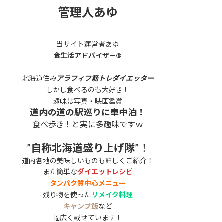
管理人あゆ
当サイト運営者あゆ
食生活アドバイザー®
北海道住み
アラフィフ筋トレダイエッター
しかし食べるのも大好き！
趣味は写真・映画鑑賞
道内の道の駅巡りに車中泊！
食べ歩き！と実に多趣味ですｗ
”
自称北海道盛り上げ隊
”！
道内各地の美味しいものも詳しくご紹介！
また簡単な
ダイエットレシピ
タンパク質中心メニュー
残り物を使った
リメイク料理
キャンプ飯
など
幅広く載せています！