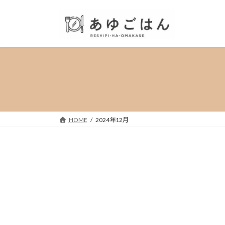
コ
ナ
ン
ビ
テ
ゲ
ン
ー
ツ
シ
へ
ョ
ス
ン
キ
に
ッ
移
プ
動
HOME
2024年12月