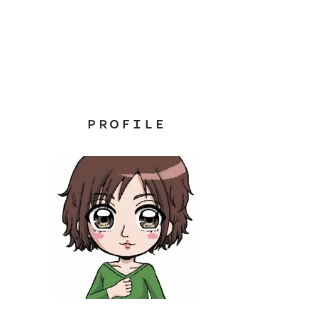
ＰＲＯＦＩＬＥ