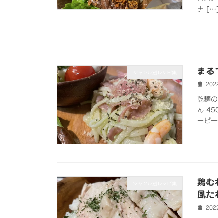
ナ […
まる
ジャンル別レシピ集
202
乾麺の
ん 45
ーピー/
鶏む
ジャンル別レシピ集
風た
202