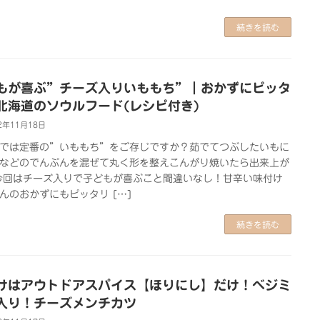
続きを読む
もが喜ぶ”チーズ入りいももち”｜おかずにピッタ
北海道のソウルフード(レシピ付き)
2年11月18日
では定番の”いももち”をご存じですか？茹でてつぶしたいもに
などのでんぷんを混ぜて丸く形を整えこんがり焼いたら出来上が
今回はチーズ入りで子どもが喜ぶこと間違いなし！甘辛い味付け
んのおかずにもピッタリ […]
続きを読む
けはアウトドアスパイス【ほりにし】だけ！べジミ
入り！チーズメンチカツ