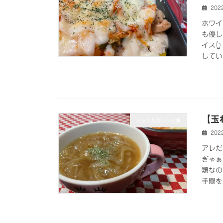
202
ホワイ
も優し
イス
してい
【玉
ジャンル別レシピ集
202
アレだ
ぎゃぁ
類なの
手間を