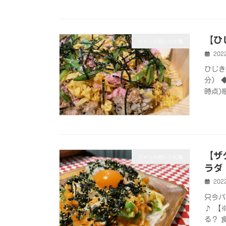
【ひ
ジャンル別レシピ集
202
ひじき
分） ◆
時点)
【ザ
ジャンル別レシピ集
ラダ
202
只今バ
♪ 【
る？ 