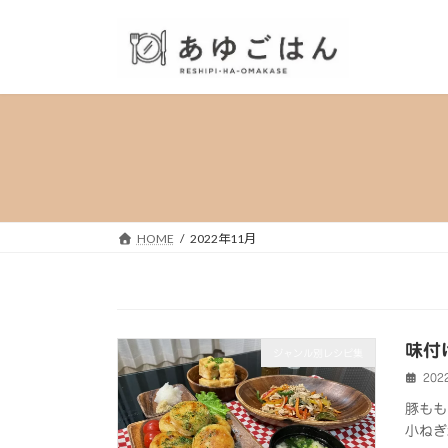
コ
ナ
ン
ビ
テ
ゲ
ン
ー
ツ
シ
へ
ョ
ス
ン
キ
に
ッ
移
プ
動
HOME
2022年11月
味付
ジャンル別レシピ集
202
豚もも
小ねぎ