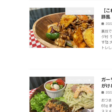
【こ
ジャンル別レシピ集
豚風
202
裏技で
グ村 
す🥰
トレし
ガー
ジャンル別レシピ集
がけ
202
おつま
65g 
ススメ