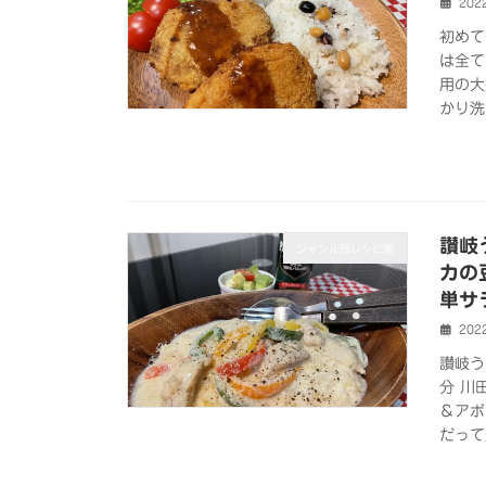
202
初めて
は全て
用の大
かり洗
讃岐
ジャンル別レシピ集
カの
単サ
202
讃岐う
分 川
＆アボ
だって