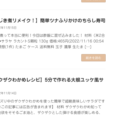
じき煮リメイク！】簡単ツナふりかけのちらし寿司
2年11月15日
煮って本当に便利！今回は酢飯に混ぜ込みました！ 材料（米2合
サラヤ ラカントS顆粒 130g 価格:465円(2022/11/16 00:54
感想(1件) たまご ケース 送料無料 玉子 濃厚 生たま […]
続きを読む
クザクわかめレシピ】5分で作れる大根ユッケ風サ
2年11月14日
ズり中のザクザクわかめを使った簡単で超絶美味しいサラダです
※この記事には広告が含まれます】 材料 ザクザクわかめ知って
食欲をそそるごま油と、ザクザクとした弾ける食感が楽しめる、