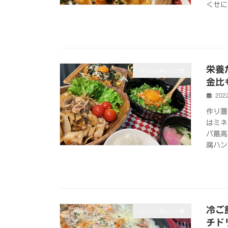
くせに
栄養
ジャンル別レシピ集
金比
202
作り置
はミネ
パ最高
腐ハン
冷ご
ジャンル別レシピ集
チド