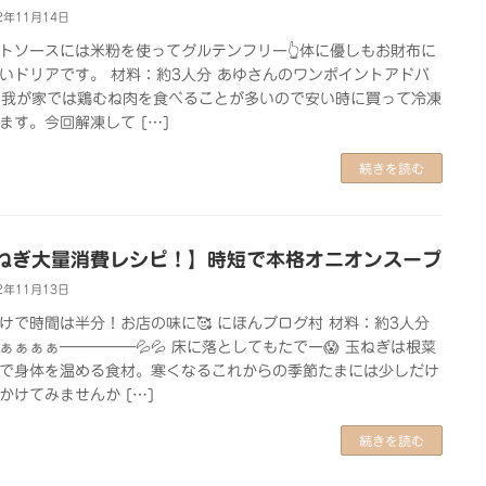
2年11月14日
トソースには米粉を使ってグルテンフリー👆体に優しもお財布に
いドリアです。 材料：約3人分 あゆさんのワンポイントアドバ
 我が家では鶏むね肉を食べることが多いので安い時に買って冷凍
ます。今回解凍して […]
続きを読む
ねぎ大量消費レシピ！】時短で本格オニオンスープ
2年11月13日
けで時間は半分！お店の味に🥰 にほんブログ村 材料：約3人分
ぁぁぁぁ―――――💦💦 床に落としてもたでー😱 玉ねぎは根菜
で身体を温める食材。寒くなるこれからの季節たまには少しだけ
かけてみませんか […]
続きを読む