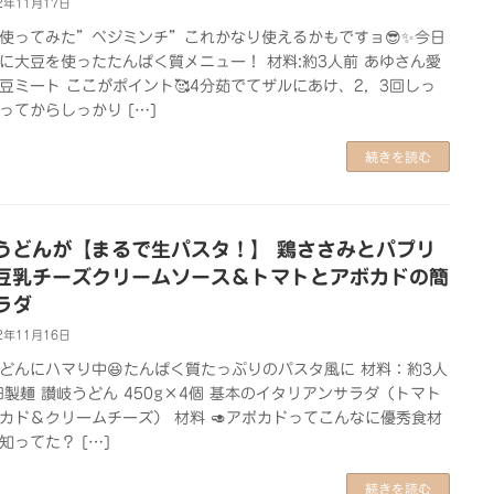
2年11月17日
使ってみた”ベジミンチ”これかなり使えるかもですョ😎✨今日
に大豆を使ったたんぱく質メニュー！ 材料:約3人前 あゆさん愛
豆ミート ここがポイント🥰4分茹でてザルにあけ、2，3回しっ
ってからしっかり […]
続きを読む
うどんが【まるで生パスタ！】 鶏ささみとパプリ
豆乳チーズクリームソース＆トマトとアボカドの簡
ラダ
2年11月16日
どんにハマり中😆たんぱく質たっぷりのパスタ風に 材料：約3人
田製麺 讃岐うどん 450g×4個 基本のイタリアンサラダ（トマト
カド＆クリームチーズ） 材料 🥑アボカドってこんなに優秀食材
知ってた？ […]
続きを読む