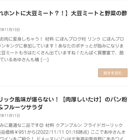
れホントに大豆ミート？！】大豆ミートと野菜の酢
2年11月13日
お肉に変身しちゃう！ 材料 にほんブログ村 リンク にほんブロ
ランキングに参加しています！あなたのポチっとが励みになりま
 大豆ミートも今はたくさん出ていますね！たんぱく質豊富で、筋
ているあゆさんも積 […]
続きを読む
リック風味が堪らない！【肉厚しいたけ】のパン粉
＆フルーツサラダ
2年11月11日
みに最適な二品です😊 材料 クアンプルン フライドガーリック
新品価格￥951から(2022/11/11 01:16時点) ここであゆさんオ
ワインをご紹介！ ドメーヌレゾンは北海道中富良野にあるワイ