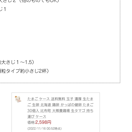
大さじ２（他のものでもOK）
じ１
）
大さじ１～1.5）
顆粒タイプ約小さじ2杯）
たまご ケース 送料無料 玉子 濃厚 生たま
ご 生卵 北海道 鶏卵 かっぱの健卵 たまご
30個入 比布町 大熊養鶏場 生タマゴ 持ち
運び ケース
2,598円
価格:
(2022/11/16 00:52時点)