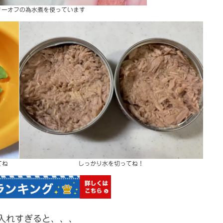
リーオフの為水煮を使っています
てね
しっかり水を切ってね！
入れすぎると、、、