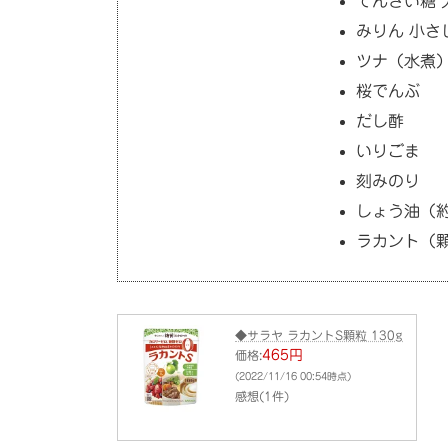
てんさい糖 
みりん 小さ
ツナ（水煮
桜でんぶ
だし酢
いりごま
刻みのり
しょう油（約
ラカント（
◆サラヤ ラカントS顆粒 130g
465円
価格:
(2022/11/16 00:54時点)
感想(1件)