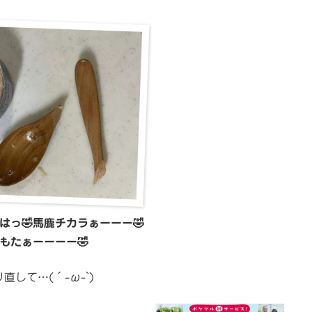
はっ🤣馬鹿チカラぁーーー🤣
もたぁーーーー🤣
直して…(´-ω-`)