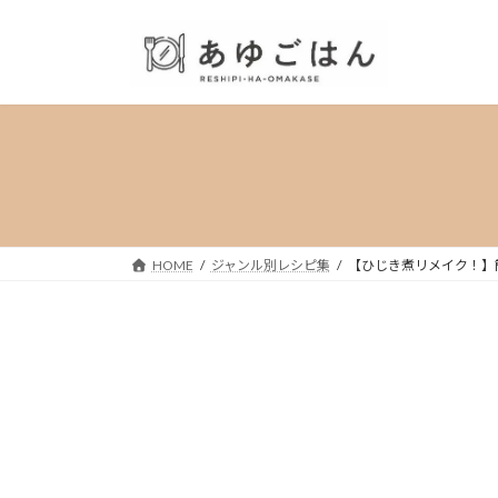
コ
ナ
ン
ビ
テ
ゲ
ン
ー
ツ
シ
へ
ョ
ス
ン
キ
に
ッ
移
プ
動
HOME
ジャンル別レシピ集
【ひじき煮リメイク！】