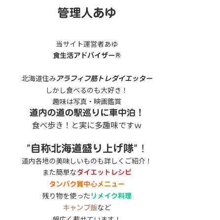
管理人あゆ
当サイト運営者あゆ
食生活アドバイザー®
北海道住み
アラフィフ筋トレダイエッター
しかし食べるのも大好き！
趣味は写真・映画鑑賞
道内の道の駅巡りに車中泊！
食べ歩き！と実に多趣味ですｗ
”
”！
自称北海道盛り上げ隊
道内各地の美味しいものも詳しくご紹介！
また簡単な
ダイエットレシピ
タンパク質中心メニュー
残り物を使った
リメイク料理
など
キャンプ飯
幅広く載せています！