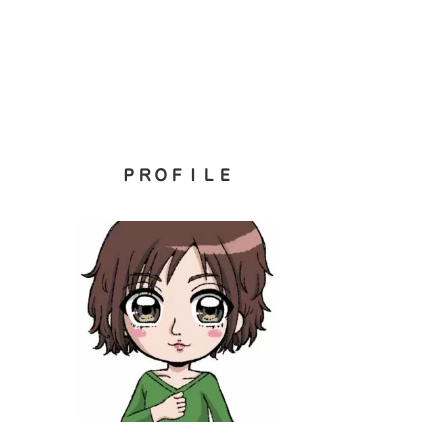
ＰＲＯＦＩＬＥ