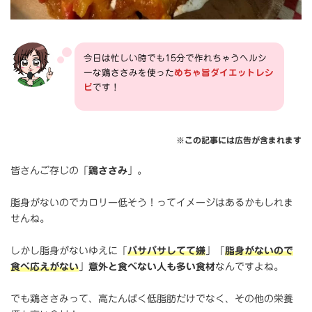
今日は忙しい時でも15分で作れちゃうヘルシ
ーな鶏ささみを使った
めちゃ旨ダイエットレシ
ピ
です！
※この記事には広告が含まれます
皆さんご存じの「
鶏ささみ
」。
脂身がないのでカロリー低そう！ってイメージはあるかもしれま
せんね。
しかし脂身がないゆえに「
パサパサしてて嫌
」「
脂身がないので
食べ応えがない
」
意外と食べない人も多い食材
なんですよね。
でも鶏ささみって、高たんぱく低脂肪だけでなく、その他の栄養