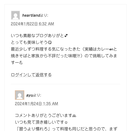
k
heartland
より:
2024年1月22日 6:32 AM
いつも素敵なブログありがと💕
とっても美味しそう😋
最近少しずつ料理する気になったきた（実績はカレー🍛と
焼きそばと家族から不評だった味噌汁）ので挑戦してみま
すー💪
ログインして返信する
ayu
より:
2024年1月24日 1:35 AM
コメントありがとうございます🙏
いつも見て頂き嬉しいです☺️
「習うより慣れろ」って料理も同じだと思うので、まず