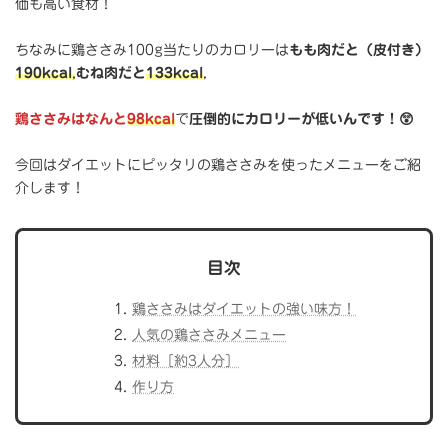
価も高い食材！
ちなみに鶏ささみ100g当たりのカロリーは
もも肉だと（皮付き）
190kcal
,
むね肉だと
133kcal
,
鶏ささみはなんと
98kcal
で
圧倒的にカロリーが低いんです！😲
今回はダイエットにピッタリの鶏ささみを使ったメニューをご紹
介します！
目次
鶏ささみはダイエットの強い味方！
人気の鶏ささみメニュー
材料［約3人分］
作り方