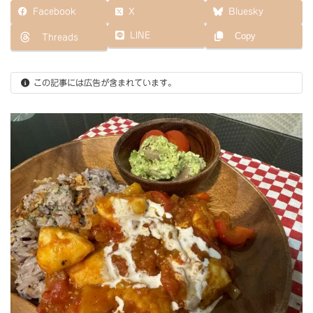
更
Facebook
X
Bluesky
新
日
LINE
Copy
Threads
時
:
この記事には広告が含まれています。