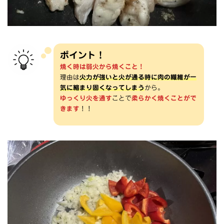
ポイント！
焼く時は弱火から焼くこと！
理由は
火力が強いと火が通る時に肉の繊維が一
気に縮まり固くなってしまう
から。
ゆっくり火を通す
ことで
柔らかく焼くことがで
きます
！！