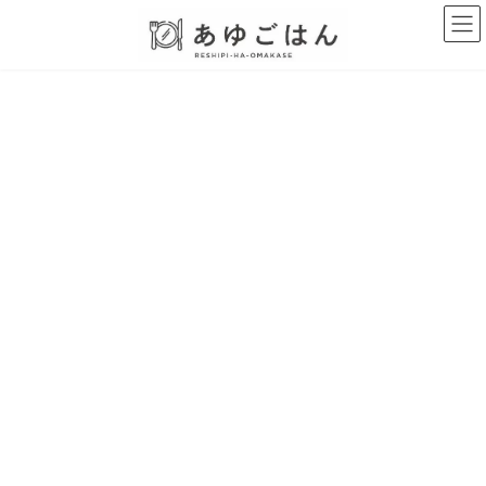
コ
ナ
ン
ビ
テ
ゲ
ン
ー
ツ
シ
へ
ョ
ス
ン
キ
に
ッ
移
プ
動