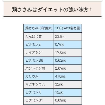
鶏ささみはダイエットの強い味方！
鶏ささみの栄養素
100g中の含有量
たんぱく質
23.9g
ビタミンE
0.7㎎
ナイアシン
17.0㎎
ビタミンB6
0.62㎎
パントテン酸
2.07㎎
カリウム
410㎎
マグネシウム
32㎎
ビタミンK
12㎍
ビタミンB1
0.09㎎