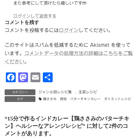
また参考にして頂けたら嬉しいです🤲
ログインして返信する
コメントを残す
コメントを投稿するには
ログイン
してください。
このサイトはスパムを低減するために Akismet を使って
います。
コメントデータの処理方法の詳細はこちらをご覧
ください
。
F
M
E
共
a
a
m
有
ジャンル別レシピ集
、
主菜レシピ
カテゴリー
c
st
ai
タグ
鶏ささみ 時短 バターチキンカレー ダイエットレシピ
e
o
l
b
d
“
15分で作るインドカレー【鶏ささみのバターチキ
o
o
ン】ヘルシーなアレンジレシピ
” に対して2件のコ
メントがあります。
o
n