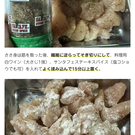
ささ身は筋を取った後、
繊維に逆らってそぎ切りにして
、料理用
白ワイン（大さじ1強）、サンタフェステーキスパイス（塩コショ
ウでも可）を入れて
よく揉み込んで15分以上置く
。