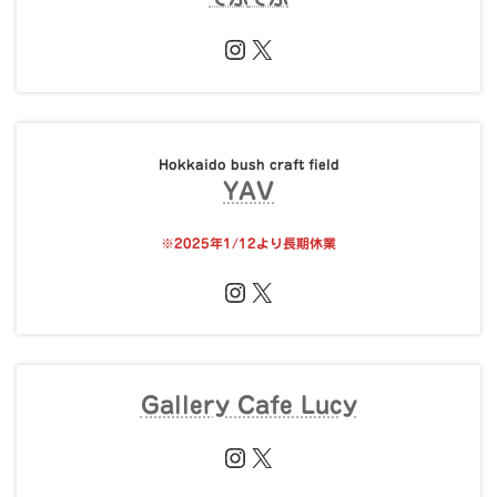
Instagram
X
Hokkaido bush craft field
YAV
※
2025年1/12より長期休業
Instagram
X
Gallery Cafe Lucy
Instagram
X