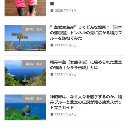
報
2026年7月8日
”島武意海岸”ってどんな場所？【日本
道の駅・観光
の渚百選】トンネルの先に広がる積丹ブ
ルーを訪ねてみた
2026年7月8日
積丹半島【女郎子岩】に秘められた悲恋
道の駅・観光
の物語「シララ伝説」とは
2026年7月7日
神威岬は、なぜ人々を魅了するのか。積
道の駅・観光
丹ブルーと悲恋の伝説が残る絶景スポッ
ト完全ガイド
2026年7月4日