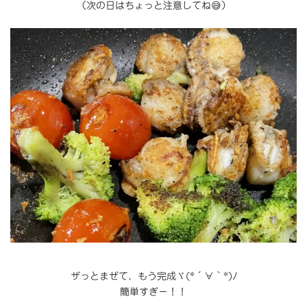
（次の日はちょっと注意してね😅）
ザっとまぜて、もう完成ヾ(*´∀｀*)ﾉ
簡単すぎ－！！