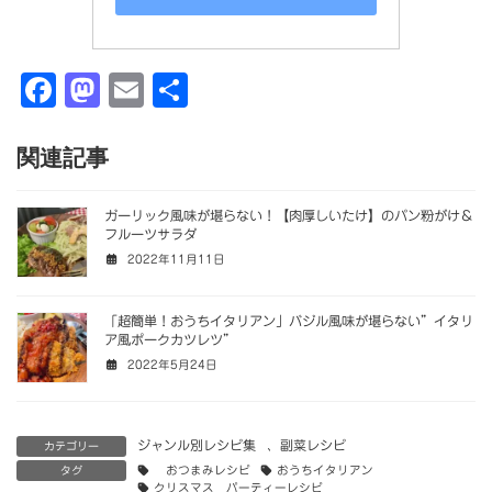
F
M
E
共
a
a
m
有
c
st
ai
関連記事
e
o
l
ガーリック風味が堪らない！【肉厚しいたけ】のパン粉がけ＆
b
d
フルーツサラダ
o
o
2022年11月11日
o
n
「超簡単！おうちイタリアン」バジル風味が堪らない”イタリ
k
ア風ポークカツレツ”
2022年5月24日
ジャンル別レシピ集
、
副菜レシピ
カテゴリー
タグ
おつまみレシピ
おうちイタリアン
クリスマス パーティーレシピ