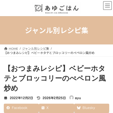
コ
ナ
ン
ビ
テ
ゲ
ン
ー
ツ
シ
へ
ョ
ジャンル別レシピ集
ス
ン
キ
に
ッ
移
プ
動
HOME
ジャンル別レシピ集
【おつまみレシピ】ベビーホタテとブロッコリーのぺペロン風炒め
【おつまみレシピ】ベビーホタ
テとブロッコリーのぺペロン風
炒め
最
2022年12月2日
2026年2月25日
ayu
終
更
Facebook
X
Bluesky
新