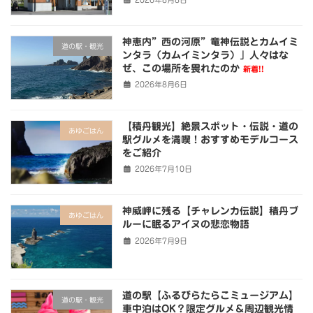
神恵内”西の河原”竜神伝説とカムイミ
道の駅・観光
ンタラ（カムイミンタラ）」人々はな
ぜ、この場所を畏れたのか
新着!!
2026年8月6日
【積丹観光】絶景スポット・伝説・道の
あゆごはん
駅グルメを満喫！おすすめモデルコース
をご紹介
2026年7月10日
神威岬に残る【チャレンカ伝説】積丹ブ
あゆごはん
ルーに眠るアイヌの悲恋物語
2026年7月9日
道の駅【ふるびらたらこミュージアム】
道の駅・観光
車中泊はOK？限定グルメ＆周辺観光情