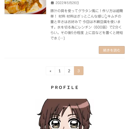
2022年5月26日
豚汁の具を使ってグラタン風に！作り方は超簡
単！ 材料 材料はざっとこんな感じ👆キムチの
量と辛さはお好みで 今回は木綿豆腐を使いま
す。水を切る為にレンチン（600弱）で2分く
らい。その後5分程度 上に皿などを置くと時短
で水 […]
続きを読む
投
«
1
2
3
固
固
固
定
定
定
稿
ペ
ペ
ペ
ＰＲＯＦＩＬＥ
ー
ー
ー
の
ジ
ジ
ジ
ペ
ー
ジ