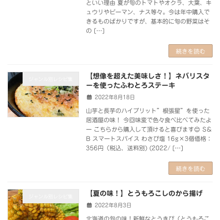
といい理由 夏が旬のトマトやオクラ、大葉、キ
ュウリやピーマン、ナス等々。今は年中購入で
きるものばかりですが、基本的に旬の野菜はそ
の […]
続きを読む
【想像を超えた美味しさ！】ネバリスタ
ジャンル別レシピ集
ーを使ったふわとろステーキ
2022年8月18日
山芋と長芋のハイブリット”根張星”を使った
居酒屋の味！ 今回味変で色々食べ比べてみたよ
ー こちらから購入して頂けると喜びます😊 S＆
B スマートスパイス わさび塩 16g×3個価格：
356円（税込、送料別) (2022/ […]
続きを読む
【夏の味！】とうもろこしのから揚げ
ジャンル別レシピ集
2022年8月3日
北海道の旬の味！新鮮なとうきび（とうもろこ