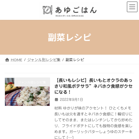
コ
ナ
ン
ビ
テ
ゲ
ン
ー
ツ
シ
へ
ョ
副菜レシピ
ス
ン
キ
に
ッ
移
プ
動
HOME
ジャンル別レシピ集
副菜レシピ
【長いもレシピ】長いもとオクラのあっ
ジャンル別レシピ集
さり和風ポテサラ”ネバホク食感がクセ
になる！
2022年9月1日
材料 ゆかりが味のアクセント！ ひとくちメモ
長いもは火を通すとネバホク食感に！輪切りに
してそのまま、またはレンチンしてから炒めた
り、フライドポテトにしても独特の食感を楽し
めます。ガーリックバターしょうゆのステーキ
にして […]