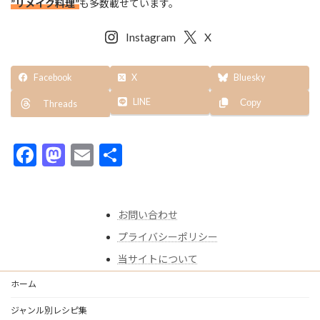
”リメイク料理”
も多数載せています。
Instagram
X
Facebook
X
Bluesky
LINE
Copy
Threads
F
M
E
共
ac
as
m
有
e
to
ai
お問い合わせ
b
d
l
プライバシーポリシー
o
o
当サイトについて
o
n
k
ホーム
ジャンル別レシピ集