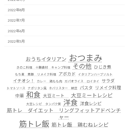
2022年8月
2022年7月
2022年6月
2022年5月
おつまみ
おうちイタリアン
その他
ひじき煮
きのこ料理 十勝食材 キャンプ料理
アボカド
もち麦 煮豚 リメイク料理
イタリアンハーブソルト
イチオシ！
サラダ
カレー 鶏もも肉
ガパオライス ロイタイ
パスタ
リメイク料理
トマトソース
ナポリタン風
ネバリスター 納豆
和食
大豆ミートレシピ
中華
大豆ミート
洋食
洋食レシピ
大豆レシピ タンパク質
筋トレ ダイエット リングフィットアドベンチ
ャー
筋トレ飯
筋トレ飯 鶏むねレシピ