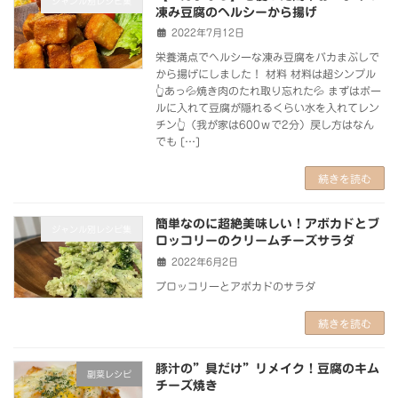
ジャンル別レシピ集
凍み豆腐のヘルシーから揚げ
2022年7月12日
栄養満点でヘルシーな凍み豆腐をバカまぶしで
から揚げにしました！ 材料 材料は超シンプル
👆あっ💦焼き肉のたれ取り忘れた💦 まずはボー
ルに入れて豆腐が隠れるくらい水を入れてレン
チン👆（我が家は600ｗで2分）戻し方はなん
でも […]
続きを読む
簡単なのに超絶美味しい！アボカドとブ
ジャンル別レシピ集
ロッコリーのクリームチーズサラダ
2022年6月2日
ブロッコリーとアボカドのサラダ
続きを読む
豚汁の”具だけ”リメイク！豆腐のキム
副菜レシピ
チーズ焼き