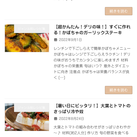
続きを読む
【超かんたん！デリの味！】すぐに作れ
ジャンル別レシピ集
る！かぼちゃのガーリックステーキ
2022年9月1日
レンチンで下ごしらえで簡単かぼちゃメニュー
かぼちゃはレンジで下ごしらえラクチン！デリ
の味がおうちでカンタンに楽しめます♬ 材料
かぼちゃの栄養素 旬はいつ？ 意外とダイエッ
トに向き 注意点 かぼちゃは栄養バランスが良
く […]
続きを読む
【暑い日にピッタリ！】大葉とトマトの
ジャンル別レシピ集
さっぱり冷や奴
2022年8月24日
大葉とトマトの組み合わせがさっぱりさわやか
～♪ 材料[約2人分] 作り方 旬の野菜を食べる