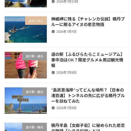
2026年7月10日
神威岬に残る【チャレンカ伝説】積丹ブ
あゆごはん
ルーに眠るアイヌの悲恋物語
2026年7月9日
道の駅【ふるびらたらこミュージアム】
道の駅・観光
車中泊はOK？限定グルメ＆周辺観光情
報
2026年7月8日
”島武意海岸”ってどんな場所？【日本の
道の駅・観光
渚百選】トンネルの先に広がる積丹ブル
ーを訪ねてみた
2026年7月8日
積丹半島【女郎子岩】に秘められた悲恋
道の駅・観光
の物語「シララ伝説」とは