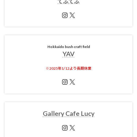
てふ
てふ
Instagram
X
Hokkaido bush craft field
YAV
※
2025年1/12より長期休業
Instagram
X
Gallery Cafe Lucy
Instagram
X