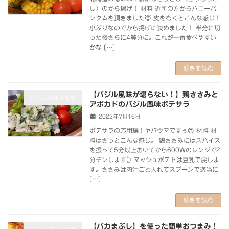
し）のから揚げ！ 材料 近所の方からハニーバ
ンタムを頂きました😇 皮をむくとこんな感じ！
小ぶりなのでから揚げに決めました！ 半分に切
った後さらに4等分に。これが一番食べやすい
かな […]
続きを読む
【バジル風味が堪らない！】鶏ささみと
ジャンル別レシピ集
アボカドのバジル風味ポテサラ
2022年7月16日
ポテサラの応用編！ヤバウマですぅ😍 材料 材
料はざっとこんな感じ。 鶏ささみにはスパイス
を振って5分以上おいてから600Wのレンジで2
分チンします👆 マッシュポテトは豆乳で戻しま
す。ささみは肉汁ごと入れてスプーンで適当に
[…]
続きを読む
【バカまぶし】を使った簡単おつまみ！