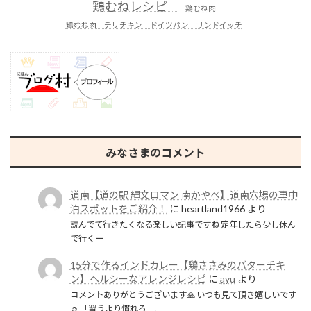
鶏むねレシピ
鶏むね肉
鶏むね肉 チリチキン ドイツパン サンドイッチ
みなさまのコメント
道南【道の駅 縄文ロマン 南かやべ】道南穴場の車中
泊スポットをご紹介！
に
heartland1966
より
読んでて行きたくなる楽しい記事ですね 定年したら少し休ん
で行くー
15分で作るインドカレー【鶏ささみのバターチキ
ン】ヘルシーなアレンジレシピ
に
ayu
より
コメントありがとうございます🙏 いつも見て頂き嬉しいです
☺️ 「習うより慣れろ」…