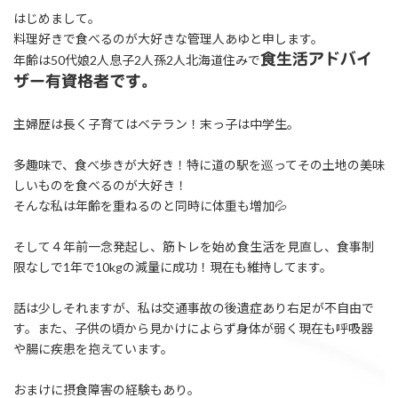
はじめまして。
料理好きで食べるのが大好きな管理人あゆと申します。
食生活アドバイ
年齢は50代娘2人息子2人孫2人北海道住みで
ザー有資格者です。
主婦歴は長く子育てはベテラン！末っ子は中学生。
多趣味で、食べ歩きが大好き！特に道の駅を巡ってその土地の美味
しいものを食べるのが大好き！
そんな私は年齢を重ねるのと同時に体重も増加💦
そして４年前一念発起し、筋トレを始め食生活を見直し、食事制
限なしで1年で10kgの減量に成功！現在も維持してます。
話は少しそれますが、私は交通事故の後遺症あり右足が不自由で
す。また、子供の頃から見かけによらず身体が弱く現在も呼吸器
や腸に疾患を抱えています。
おまけに摂食障害の経験もあり。