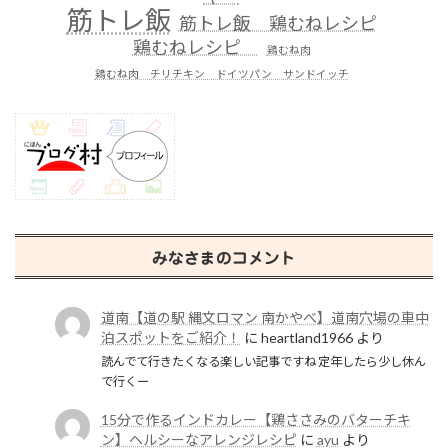
筋トレ飯
筋トレ飯 鶏むねレシピ
鶏むねレシピ
鶏むね肉
鶏むね肉 チリチキン ドイツパン サンドイッチ
みなさまのコメント
道南【道の駅 縄文ロマン 南かやべ】道南穴場の車中
泊スポットをご紹介！
に
heartland1966
より
読んでて行きたくなる楽しい記事ですね 定年したら少し休ん
で行くー
15分で作るインドカレー【鶏ささみのバターチキ
ン】ヘルシーなアレンジレシピ
に
ayu
より