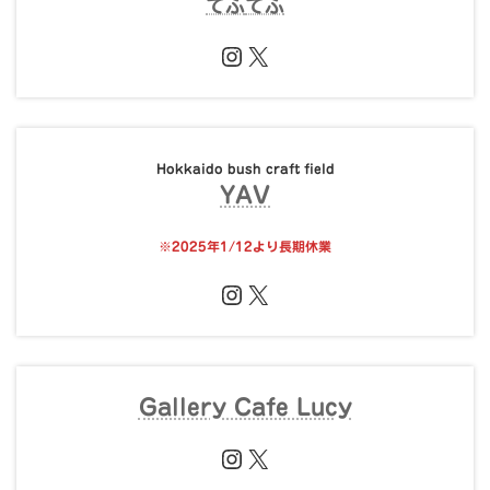
てふ
てふ
Instagram
X
Hokkaido bush craft field
YAV
※
2025年1/12より長期休業
Instagram
X
Gallery Cafe Lucy
Instagram
X