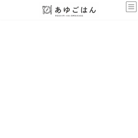
コ
ナ
ン
ビ
テ
ゲ
ン
ー
ツ
シ
へ
ョ
ス
ン
キ
に
ッ
移
プ
動