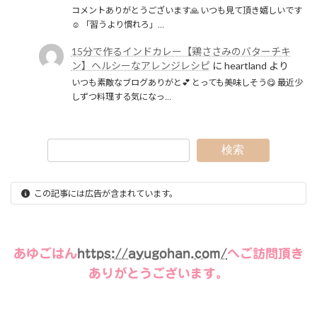
コメントありがとうございます🙏 いつも見て頂き嬉しいです
☺️ 「習うより慣れろ」…
15分で作るインドカレー【鶏ささみのバターチキ
ン】ヘルシーなアレンジレシピ
に
heartland
より
いつも素敵なブログありがと💕 とっても美味しそう😋 最近少
しずつ料理する気になっ…
検索
この記事には広告が含まれています。
あゆごはん
https://ayugohan.com/
へご訪問頂き
ありがとうございます。