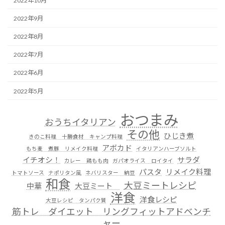
2022年10月
2022年9月
2022年8月
2022年7月
2022年6月
2022年5月
おつまみ
おうちイタリアン
その他
ひじき煮
きのこ料理 十勝食材 キャンプ料理
アボカド
もち麦 煮豚 リメイク料理
イタリアンハーブソルト
イチオシ！
サラダ
カレー 鶏もも肉
ガパオライス ロイタイ
パスタ
リメイク料理
トマトソース
ナポリタン風
ネバリスター 納豆
和食
大豆ミートレシピ
中華
大豆ミート
洋食
洋食レシピ
大豆レシピ タンパク質
筋トレ ダイエット リングフィットアドベンチ
ャー