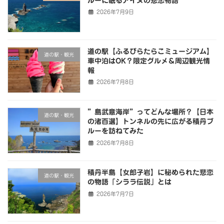
ルーに眠るアイヌの悲恋物語
2026年7月9日
道の駅【ふるびらたらこミュージアム】
道の駅・観光
車中泊はOK？限定グルメ＆周辺観光情
報
2026年7月8日
”島武意海岸”ってどんな場所？【日本
道の駅・観光
の渚百選】トンネルの先に広がる積丹ブ
ルーを訪ねてみた
2026年7月8日
積丹半島【女郎子岩】に秘められた悲恋
道の駅・観光
の物語「シララ伝説」とは
2026年7月7日