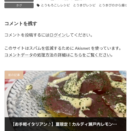
c
st
ai
タグ
とうもろこしレシピ とうきびレシピ とうきびのから揚げ
e
o
l
b
d
コメントを残す
o
o
コメントを投稿するには
ログイン
してください。
o
n
このサイトはスパムを低減するために Akismet を使っています。
k
コメントデータの処理方法の詳細はこちらをご覧ください
。
前の記事
【お手軽イタリアン♪】夏限定！カルディ瀬戸内レモンオリーブオイルつゆで作る”まぐろのカルパッチョ”