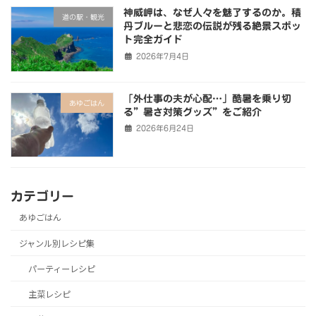
神威岬は、なぜ人々を魅了するのか。積
道の駅・観光
丹ブルーと悲恋の伝説が残る絶景スポッ
ト完全ガイド
2026年7月4日
「外仕事の夫が心配…」酷暑を乗り切
あゆごはん
る”暑さ対策グッズ”をご紹介
2026年6月24日
カテゴリー
あゆごはん
ジャンル別レシピ集
パーティーレシピ
主菜レシピ