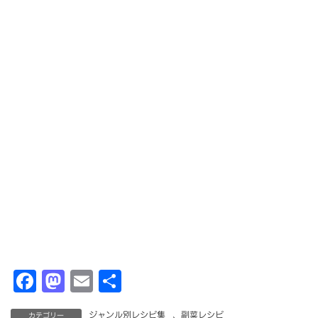
F
M
E
共
a
a
m
有
ジャンル別レシピ集
、
副菜レシピ
カテゴリー