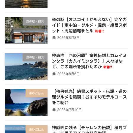
道の駅【オスコイ！かもえない】完全ガ
道の駅・観光
イド｜車中泊・グルメ・温泉・絶景スポ
ット・周辺情報まとめ
新着!!
2026年8月8日
神恵内”西の河原”竜神伝説とカムイミ
道の駅・観光
ンタラ（カムイミンタラ）」人々はな
ぜ、この場所を畏れたのか
新着!!
2026年8月6日
【積丹観光】絶景スポット・伝説・道の
あゆごはん
駅グルメを満喫！おすすめモデルコース
をご紹介
2026年7月10日
神威岬に残る【チャレンカ伝説】積丹ブ
あゆごはん