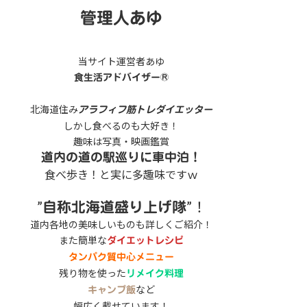
管理人あゆ
当サイト運営者あゆ
食生活アドバイザー®
北海道住み
アラフィフ筋トレダイエッター
しかし食べるのも大好き！
趣味は写真・映画鑑賞
道内の道の駅巡りに車中泊！
食べ歩き！と実に多趣味ですｗ
”
”！
自称北海道盛り上げ隊
道内各地の美味しいものも詳しくご紹介！
また簡単な
ダイエットレシピ
タンパク質中心メニュー
残り物を使った
リメイク料理
など
キャンプ飯
幅広く載せています！