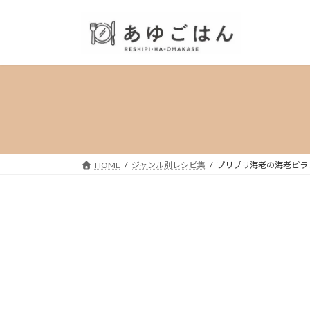
コ
ナ
ン
ビ
テ
ゲ
ン
ー
ツ
シ
へ
ョ
ス
ン
キ
に
ッ
移
プ
動
HOME
ジャンル別レシピ集
プリプリ海老の海老ピラ