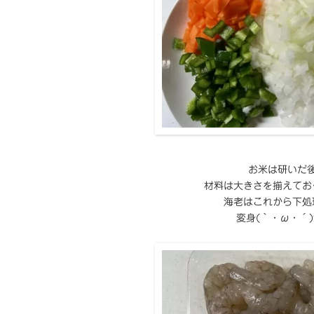
お米は研いだ
材料は大きさを揃えてお
海老はこれから下処
変身(｀・ω・´)