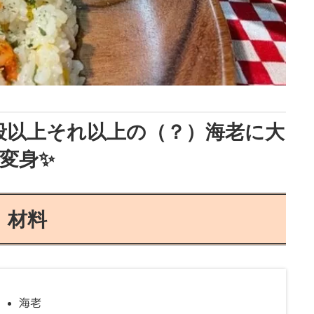
段以上それ以上の（？）海老に大
変身✨
材料
海老