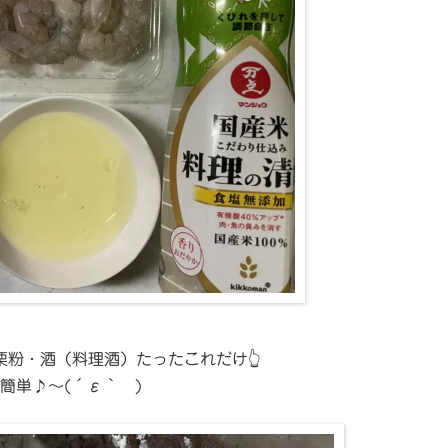
栗粉・酒（料理酒）たったこれだけ👆
簡単♪～(´ε｀ )