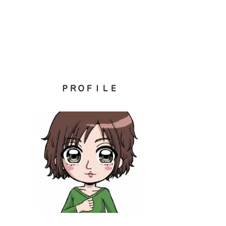
ＰＲＯＦＩＬＥ