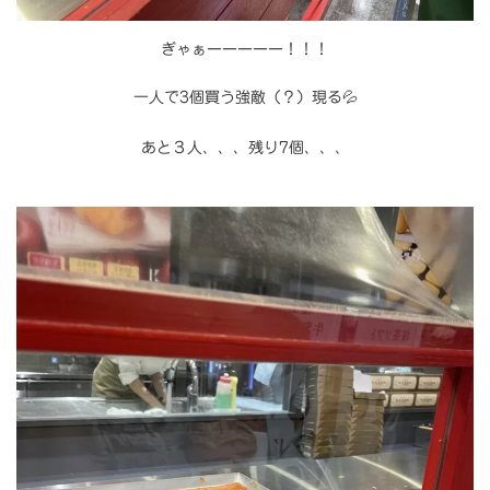
ぎゃぁーーーーー！！！
一人で3個買う強敵（？）現る💦
あと３人、、、残り7個、、、