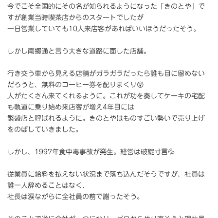
今でこそ全国的にその名が知られるようになった「きのとや」で
すが創業当時喫茶店からのスタートでしたが
一日営業していても10人来店客があればいいほうだったそう。
しかし南郷通と言う大きな道路に面した店舗。
行き交う車から見える店舗がガラガラだったら誰も目に留めない
だろうと、無料のコーヒー券を配りまくり😲
人がたくさん来てくれるように。これが功を奏してケーキの宅配
も軌道に乗り始め来店客が増え4年目には
繁盛店と呼ばれるように。きのとやはものすごい勢いで売り上げ
をのばしていきました。
しかし、1997年食中毒事故が発生。経営は破綻寸言💦
従業員に給料を払えない状況まで落ち込んだそうですが、社員は
誰一人辞めることはなく、
社長は涙ながらに全社員の前で謝ったそう。