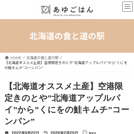
コ
ナ
ン
ビ
テ
ゲ
ン
ー
ツ
シ
へ
ョ
北海道の食と道の駅
ス
ン
キ
に
ッ
移
プ
動
HOME
北海道の食と道の駅
【北海道オススメ土産】空港限定きのとや”北海道アップルパイ”から”くにを
の鮭キムチ”コーンパン”
【北海道オススメ土産】空港限
定きのとや”北海道アップルパ
イ”から”くにをの鮭キムチ”コー
ンパン”
最
2022年9月22日
2026年2月25日
ayu