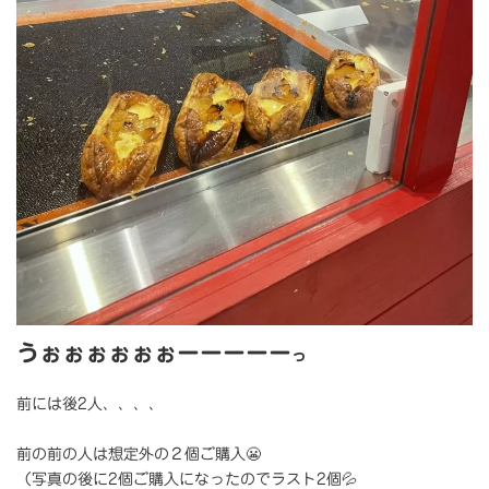
うぉぉぉぉぉぉーーーーー
っ
前には後2人、、、、
前の前の人は想定外の２個ご購入😬
（写真の後に2個ご購入になったのでラスト2個💦