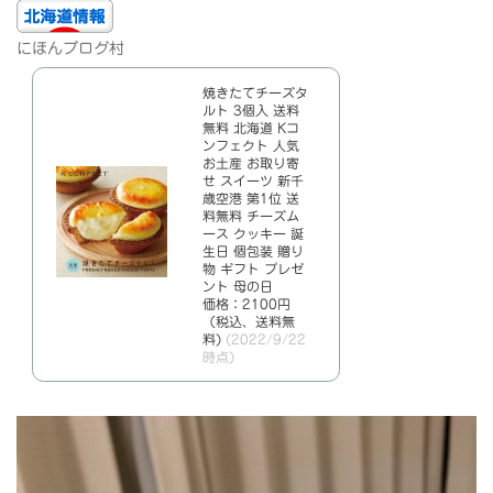
にほんブログ村
焼きたてチーズタ
ルト 3個入 送料
無料 北海道 Kコ
ンフェクト 人気
お土産 お取り寄
せ スイーツ 新千
歳空港 第1位 送
料無料 チーズム
ース クッキー 誕
生日 個包装 贈り
物 ギフト プレゼ
ント 母の日
価格：2100円
（税込、送料無
料)
(2022/9/22
時点)