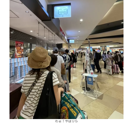
わぉ！やはり💦