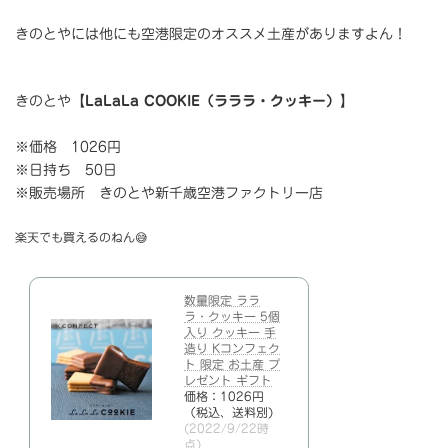
きのとやには他にも空港限定のオススメ土産がありますよん！
きのとや【
LaLaLa COOKIE（ラララ・クッキー）
】
※価格 1026円
※日持ち 50日
※販売場所 きのとや新千歳空港ファクトリー店
楽天でも買えるのねん😅
数量限定 ララ
ラ・クッキー 5個
入り クッキー 手
造り Kコンフェク
ト 限定 お土産 プ
レゼント ギフト
価格：1026円
（税込、送料別)
(2022/9/22時
点)