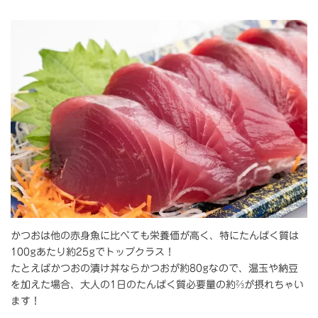
かつおは他の赤身魚に比べても栄養価が高く、特にたんぱく質は
100gあたり約25gでトップクラス！
たとえばかつおの漬け丼ならかつおが約80gなので、温玉や納豆
を加えた場合、大人の1日のたんぱく質必要量の約⅔が摂れちゃい
ます！