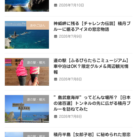
2026年7月10日
神威岬に残る【チャレンカ伝説】積丹ブ
あゆごはん
ルーに眠るアイヌの悲恋物語
2026年7月9日
道の駅【ふるびらたらこミュージアム】
道の駅・観光
車中泊はOK？限定グルメ＆周辺観光情
報
2026年7月8日
”島武意海岸”ってどんな場所？【日本
道の駅・観光
の渚百選】トンネルの先に広がる積丹ブ
ルーを訪ねてみた
2026年7月8日
積丹半島【女郎子岩】に秘められた悲恋
道の駅・観光