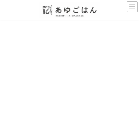
コ
ナ
ン
ビ
テ
ゲ
ン
ー
ツ
シ
へ
ョ
ス
ン
キ
に
ッ
移
プ
動