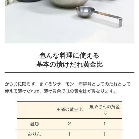
色んな料理に使える
基本の漬けだれ
黄金比
かつおに限らず、まぐろやサーモン、海鮮丼としてのたれとして
使える漬けだれは、漬け具合で味の黄金比が異なります。
魚やさんの黄金
王道の黄金比
比
醤油
２
１
みりん
１
１