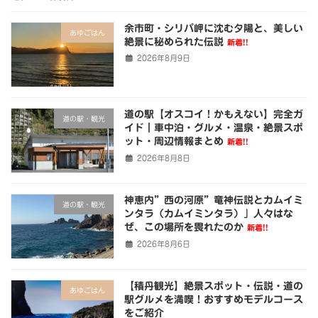
余市町・シリパ岬に沈む夕陽と、美しい
あゆごはん
絶景に秘められた伝説
新着!!
2026年8月9日
道の駅【オスコイ！かもえない】完全ガ
道の駅・観光
イド｜車中泊・グルメ・温泉・絶景スポ
ット・周辺情報まとめ
新着!!
2026年8月8日
神恵内”西の河原”竜神伝説とカムイミ
道の駅・観光
ンタラ（カムイミンタラ）」人々はな
ぜ、この場所を畏れたのか
新着!!
2026年8月6日
【積丹観光】絶景スポット・伝説・道の
あゆごはん
駅グルメを満喫！おすすめモデルコース
をご紹介