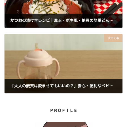
かつおの漬け丼レシピ｜温玉・ポキ風・納豆の簡単どんぶりアレンジ3選
2026年5月24日
次の記事
「大人の麦茶は飲ませてもいいの？」安心・便利なベビー麦茶3選｜祖母の私が使う理由
2026年6月16日
ＰＲＯＦＩＬＥ