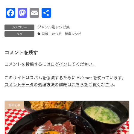
F
M
E
共
a
a
m
有
ジャンル別レシピ集
カテゴリー
c
st
ai
タグ
初鰹 かつお 簡単レシピ
e
o
l
b
d
コメントを残す
o
o
コメントを投稿するには
ログイン
してください。
o
n
このサイトはスパムを低減するために Akismet を使っています。
k
コメントデータの処理方法の詳細はこちらをご覧ください
。
前の記事