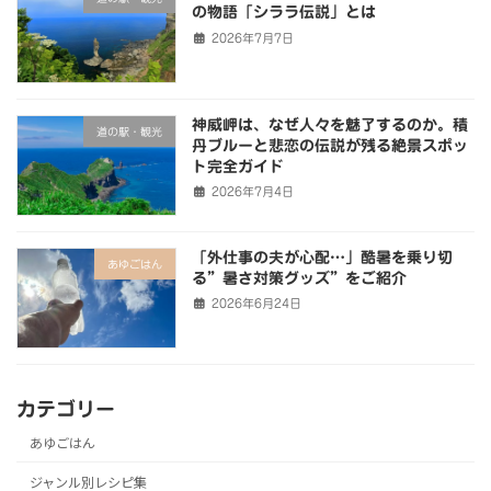
の物語「シララ伝説」とは
2026年7月7日
神威岬は、なぜ人々を魅了するのか。積
道の駅・観光
丹ブルーと悲恋の伝説が残る絶景スポッ
ト完全ガイド
2026年7月4日
「外仕事の夫が心配…」酷暑を乗り切
あゆごはん
る”暑さ対策グッズ”をご紹介
2026年6月24日
カテゴリー
あゆごはん
ジャンル別レシピ集