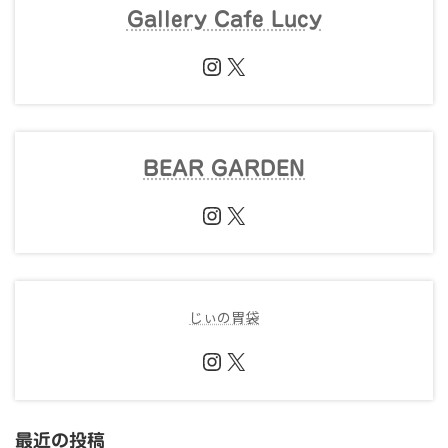
Gallery Cafe Lucy
Instagram
X
BEAR GARDEN
Instagram
X
じぃの胃袋
Instagram
X
最近の投稿