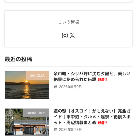
じぃの胃袋
Instagram
X
最近の投稿
余市町・シリパ岬に沈む夕陽と、美しい
あゆごはん
絶景に秘められた伝説
新着!!
2026年8月9日
道の駅【オスコイ！かもえない】完全ガ
道の駅・観光
イド｜車中泊・グルメ・温泉・絶景スポ
ット・周辺情報まとめ
新着!!
2026年8月8日