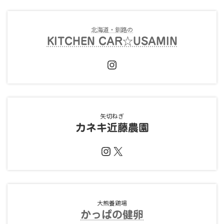
北海道・釧路の
KITCHEN CAR☆USAMIN
Instagram
矢切ねぎ
カネキ近藤農園
Instagram
X
大熊養鶏場
かっぱの健卵