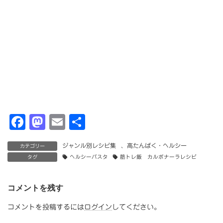
F
M
E
共
a
a
m
有
ジャンル別レシピ集
、
高たんぱく・ヘルシー
カテゴリー
c
st
ai
タグ
ヘルシーパスタ
筋トレ飯 カルボナーラレシピ
e
o
l
b
d
コメントを残す
o
o
コメントを投稿するには
ログイン
してください。
o
n