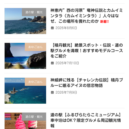
神恵内”西の河原”竜神伝説とカムイミ
道の駅・観光
ンタラ（カムイミンタラ）」人々はな
ぜ、この場所を畏れたのか
新着!!
2026年8月6日
【積丹観光】絶景スポット・伝説・道の
あゆごはん
駅グルメを満喫！おすすめモデルコース
をご紹介
2026年7月10日
神威岬に残る【チャレンカ伝説】積丹ブ
あゆごはん
ルーに眠るアイヌの悲恋物語
2026年7月9日
道の駅【ふるびらたらこミュージアム】
道の駅・観光
車中泊はOK？限定グルメ＆周辺観光情
報