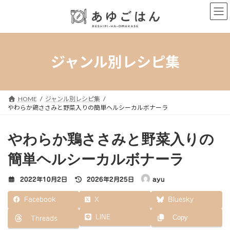
コ
ナ
ン
ビ
テ
ゲ
ン
ー
ツ
シ
へ
ョ
ジャンル別レシピ集
ス
ン
キ
に
ッ
移
プ
動
HOME
ジャンル別レシピ集
やわらか鶏ささみと野菜入りの簡単ヘルシーカルボナーラ
やわらか鶏ささみと野菜入りの
簡単ヘルシーカルボナーラ
最
2022年10月2日
2026年2月25日
ayu
終
更
Facebook
X
Bluesky
新
日
LINE
Copy
Threads
時
: