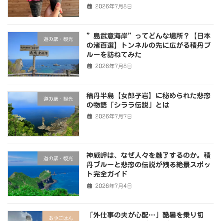
2026年7月8日
”島武意海岸”ってどんな場所？【日本
道の駅・観光
の渚百選】トンネルの先に広がる積丹ブ
ルーを訪ねてみた
2026年7月8日
積丹半島【女郎子岩】に秘められた悲恋
道の駅・観光
の物語「シララ伝説」とは
2026年7月7日
神威岬は、なぜ人々を魅了するのか。積
道の駅・観光
丹ブルーと悲恋の伝説が残る絶景スポッ
ト完全ガイド
2026年7月4日
「外仕事の夫が心配…」酷暑を乗り切
あゆごはん