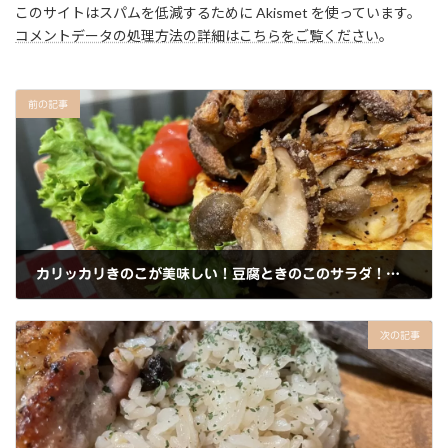
このサイトはスパムを低減するために Akismet を使っています。
k
コメントデータの処理方法の詳細はこちらをご覧ください
。
前の記事
カリッカリきのこが美味しい！豆腐ときのこのサラダ！バルサミコ醤油がけ
2022年10月2日
次の記事