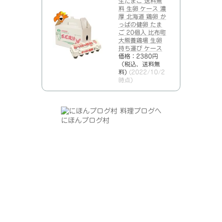
生たまご 送料無
料 生卵 ケース 濃
厚 北海道 鶏卵 か
っぱの健卵 たま
ご 20個入 比布町
大熊養鶏場 生卵
持ち運び ケース
価格：2380円
（税込、送料無
料)
(2022/10/2
時点)
にほんブログ村