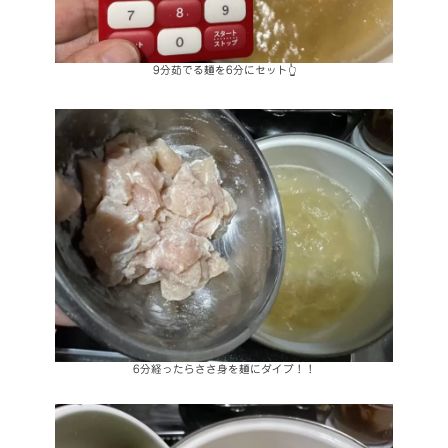
9分茹でる麺を6分にセット👆
6分経ったらささ身を麺にダイブ！！