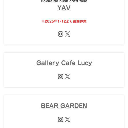
Hokkaido bush craft field
YAV
※
2025年1/12より長期休業
Instagram
X
Gallery Cafe Lucy
Instagram
X
BEAR GARDEN
Instagram
X