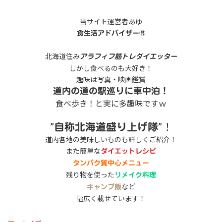
当サイト運営者あゆ
食生活アドバイザー®
北海道住み
アラフィフ筋トレダイエッター
しかし食べるのも大好き！
趣味は写真・映画鑑賞
道内の道の駅巡りに車中泊！
食べ歩き！と実に多趣味ですｗ
”
”！
自称北海道盛り上げ隊
道内各地の美味しいものも詳しくご紹介！
また簡単な
ダイエットレシピ
タンパク質中心メニュー
残り物を使った
リメイク料理
など
キャンプ飯
幅広く載せています！