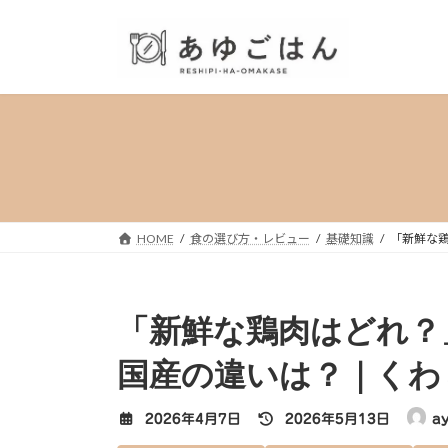
コ
ナ
ン
ビ
テ
ゲ
ン
ー
ツ
シ
へ
ョ
ス
ン
キ
に
ッ
移
プ
動
HOME
食の選び方・レビュー
基礎知識
「新鮮な
「新鮮な鶏肉はどれ？
国産の違いは？｜くわ
最
2026年4月7日
2026年5月13日
a
終