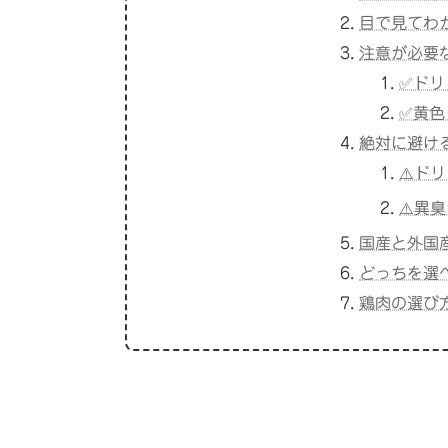
目で見てわ
注意が必要
✅ドリ
✅黄色
絶対に避け
⚠️ド
⚠️異
国産と外国
どっちを選
鶏肉の選び