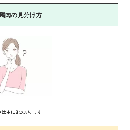
鶏肉の
見分け方
ツは主に3つ
あります。