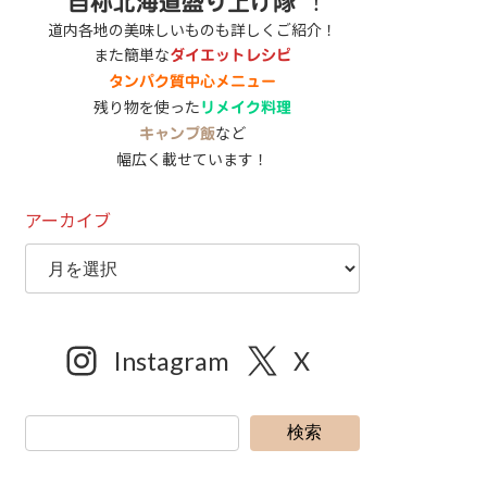
”
”！
自称北海道盛り上げ隊
道内各地の美味しいものも詳しくご紹介！
また簡単な
ダイエットレシピ
タンパク質中心メニュー
残り物を使った
リメイク料理
など
キャンプ飯
幅広く載せています！
アーカイブ
Instagram
X
検索