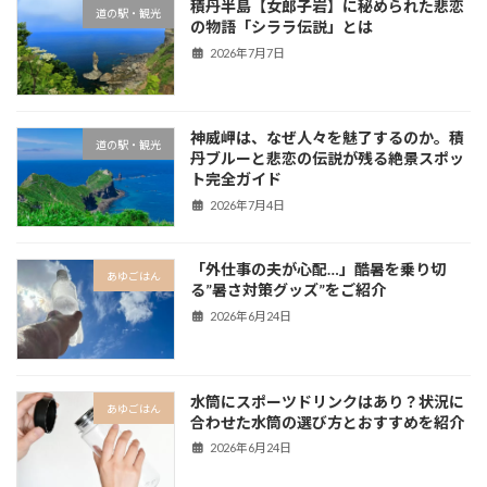
積丹半島【女郎子岩】に秘められた悲恋
道の駅・観光
の物語「シララ伝説」とは
2026年7月7日
神威岬は、なぜ人々を魅了するのか。積
道の駅・観光
丹ブルーと悲恋の伝説が残る絶景スポッ
ト完全ガイド
2026年7月4日
「外仕事の夫が心配…」酷暑を乗り切
あゆごはん
る”暑さ対策グッズ”をご紹介
2026年6月24日
水筒にスポーツドリンクはあり？状況に
あゆごはん
合わせた水筒の選び方とおすすめを紹介
2026年6月24日