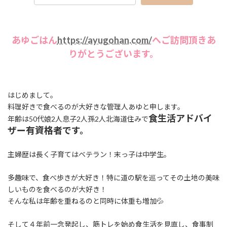
あゆごはん
https://ayugohan.com/
へご訪問頂きあ
りがとうございます。
はじめまして。
料理好きで食べるのが大好きな管理人あゆと申します。
食生活アドバイ
年齢は50代娘2人息子2人孫2人北海道住みで
ザー有資格者です。
主婦歴は長く子育てはベテラン！末っ子は中学生。
多趣味で、食べ歩きが大好き！特に道の駅を巡ってその土地の美味
しいものを食べるのが大好き！
そんな私は年齢を重ねるのと同時に体重も増加💦
そして４年前一念発起し、筋トレを始め食生活を見直し、食事制