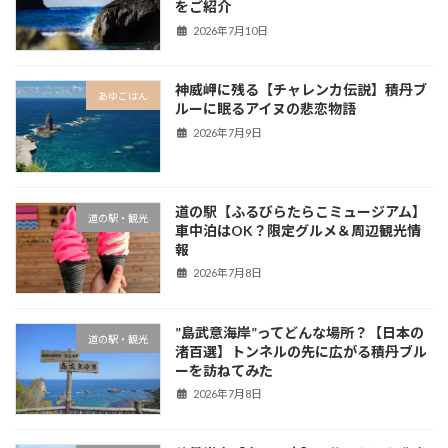
をご紹介
2026年7月10日
神威岬に残る【チャレンカ伝説】積丹ブ
あゆごはん
ルーに眠るアイヌの悲恋物語
2026年7月9日
道の駅【ふるびらたらこミュージアム】
道の駅・観光
車中泊はOK？限定グルメ＆周辺観光情
報
2026年7月8日
”島武意海岸”ってどんな場所？【日本の
道の駅・観光
渚百選】トンネルの先に広がる積丹ブル
ーを訪ねてみた
2026年7月8日