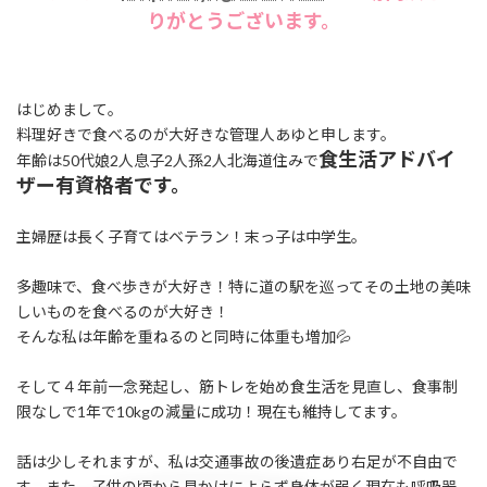
りがとうございます。
はじめまして。
料理好きで食べるのが大好きな管理人あゆと申します。
食生活アドバイ
年齢は50代娘2人息子2人孫2人北海道住みで
ザー有資格者です。
主婦歴は長く子育てはベテラン！末っ子は中学生。
多趣味で、食べ歩きが大好き！特に道の駅を巡ってその土地の美味
しいものを食べるのが大好き！
そんな私は年齢を重ねるのと同時に体重も増加💦
そして４年前一念発起し、筋トレを始め食生活を見直し、食事制
限なしで1年で10kgの減量に成功！現在も維持してます。
話は少しそれますが、私は交通事故の後遺症あり右足が不自由で
す。また、子供の頃から見かけによらず身体が弱く現在も呼吸器