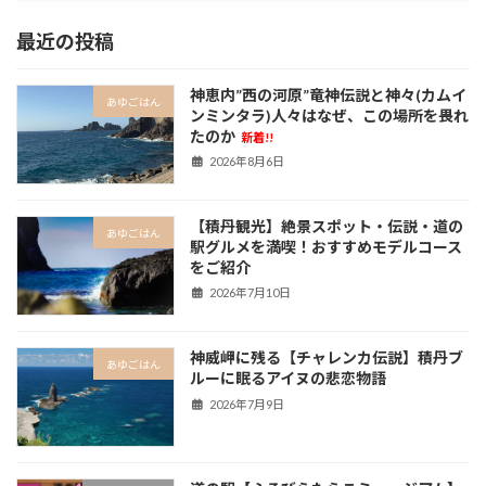
最近の投稿
神恵内”西の河原”竜神伝説と神々(カムイ
あゆごはん
ンミンタラ)人々はなぜ、この場所を畏れ
たのか
新着!!
2026年8月6日
【積丹観光】絶景スポット・伝説・道の
あゆごはん
駅グルメを満喫！おすすめモデルコース
をご紹介
2026年7月10日
神威岬に残る【チャレンカ伝説】積丹ブ
あゆごはん
ルーに眠るアイヌの悲恋物語
2026年7月9日