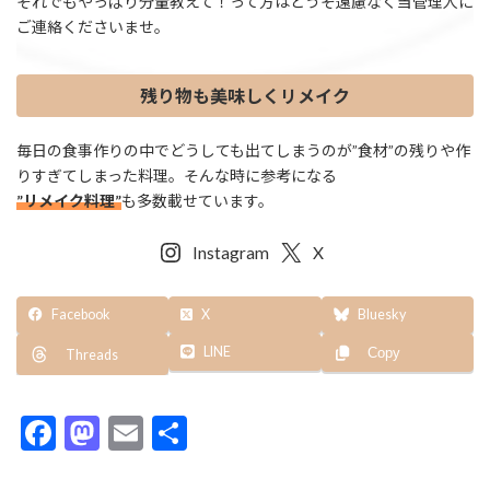
それでもやっぱり分量教えて！って方はどうぞ遠慮なく当管理人に
ご連絡くださいませ。
残り物も美味しくリメイク
毎日の食事作りの中でどうしても出てしまうのが”食材”の残りや作
りすぎてしまった料理。そんな時に参考になる
”リメイク料理”
も多数載せています。
Instagram
X
Facebook
X
Bluesky
LINE
Copy
Threads
F
M
E
共
ac
as
m
有