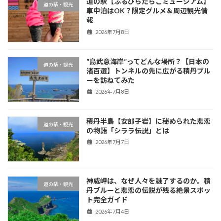
道の駅【ふるびらたらこミュージアム】
道の駅・観光
車中泊はOK？限定グルメ＆周辺観光情
報
2026年7月8日
”島武意海岸”ってどんな場所？【日本の
道の駅・観光
渚百選】トンネルの先に広がる積丹ブル
ーを訪ねてみた
2026年7月8日
積丹半島【女郎子岩】に秘められた悲恋
道の駅・観光
の物語「シララ伝説」とは
2026年7月7日
神威岬は、なぜ人々を魅了するのか。積
道の駅・観光
丹ブルーと悲恋の伝説が残る絶景スポッ
ト完全ガイド
2026年7月4日