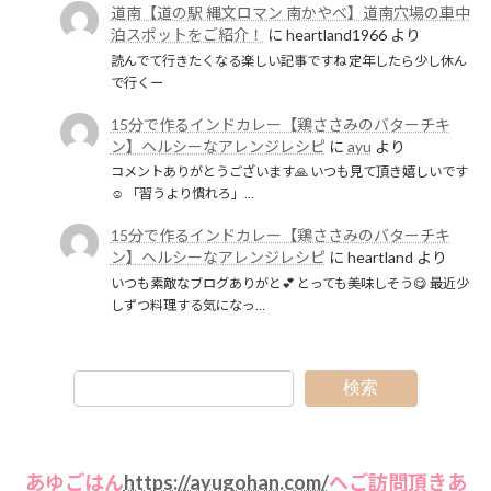
道南【道の駅 縄文ロマン 南かやべ】道南穴場の車中
泊スポットをご紹介！
に
heartland1966
より
読んでて行きたくなる楽しい記事ですね 定年したら少し休ん
で行くー
15分で作るインドカレー【鶏ささみのバターチキ
ン】ヘルシーなアレンジレシピ
に
ayu
より
コメントありがとうございます🙏 いつも見て頂き嬉しいです
☺️ 「習うより慣れろ」…
15分で作るインドカレー【鶏ささみのバターチキ
ン】ヘルシーなアレンジレシピ
に
heartland
より
いつも素敵なブログありがと💕 とっても美味しそう😋 最近少
しずつ料理する気になっ…
検索
あゆごはん
https://ayugohan.com/
へご訪問頂きあ