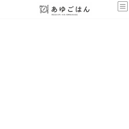
コ
ナ
ン
ビ
テ
ゲ
ン
ー
ツ
シ
へ
ョ
ス
ン
キ
に
ッ
移
プ
動