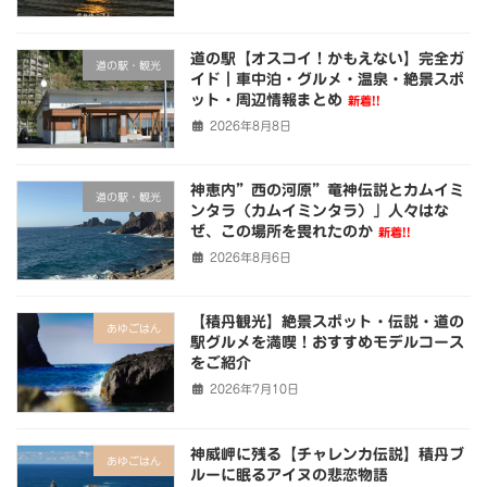
道の駅【オスコイ！かもえない】完全ガ
道の駅・観光
イド｜車中泊・グルメ・温泉・絶景スポ
ット・周辺情報まとめ
新着!!
2026年8月8日
神恵内”西の河原”竜神伝説とカムイミ
道の駅・観光
ンタラ（カムイミンタラ）」人々はな
ぜ、この場所を畏れたのか
新着!!
2026年8月6日
【積丹観光】絶景スポット・伝説・道の
あゆごはん
駅グルメを満喫！おすすめモデルコース
をご紹介
2026年7月10日
神威岬に残る【チャレンカ伝説】積丹ブ
あゆごはん
ルーに眠るアイヌの悲恋物語