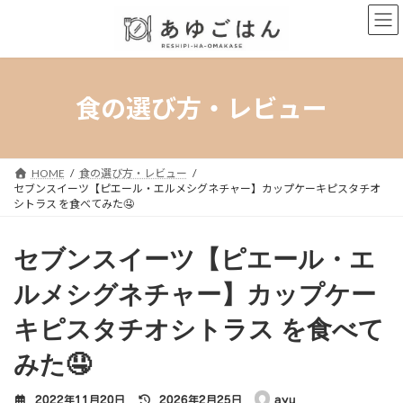
コ
ナ
ン
ビ
テ
ゲ
ン
ー
ツ
シ
へ
ョ
食の選び方・レビュー
ス
ン
キ
に
ッ
移
プ
動
HOME
食の選び方・レビュー
セブンスイーツ【ピエール・エルメシグネチャー】カップケーキピスタチオ
シトラス を食べてみた🤤
セブンスイーツ【ピエール・エ
ルメシグネチャー】カップケー
キピスタチオシトラス を食べて
みた🤤
最
2022年11月20日
2026年2月25日
ayu