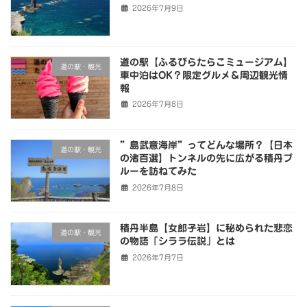
2026年7月9日
道の駅【ふるびらたらこミュージアム】
道の駅・観光
車中泊はOK？限定グルメ＆周辺観光情
報
2026年7月8日
”島武意海岸”ってどんな場所？【日本
道の駅・観光
の渚百選】トンネルの先に広がる積丹ブ
ルーを訪ねてみた
2026年7月8日
積丹半島【女郎子岩】に秘められた悲恋
道の駅・観光
の物語「シララ伝説」とは
2026年7月7日