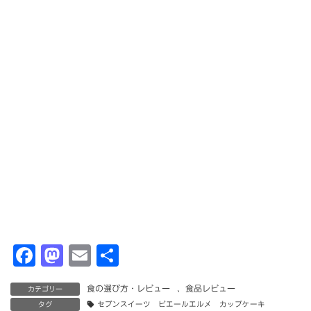
F
M
E
共
a
a
m
有
食の選び方・レビュー
、
食品レビュー
カテゴリー
c
st
ai
タグ
セブンスイーツ ピエールエルメ カップケーキ