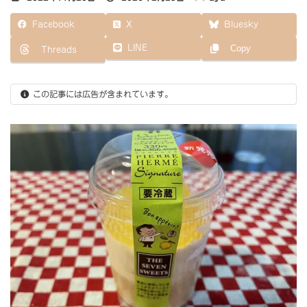
終
更
Facebook
X
Bluesky
新
日
LINE
Copy
Threads
時
:
この記事には広告が含まれています。