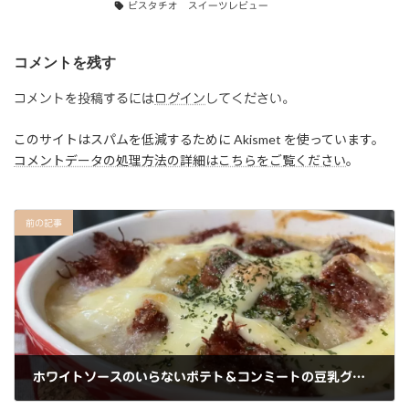
e
o
l
ピスタチオ スイーツレビュー
b
d
コメントを残す
o
o
o
n
コメントを投稿するには
ログイン
してください。
k
このサイトはスパムを低減するために Akismet を使っています。
コメントデータの処理方法の詳細はこちらをご覧ください
。
前の記事
ホワイトソースのいらないポテト＆コンミートの豆乳グラタン