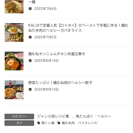
ー麺
2022年7月4日
KALDIで定番人気【ロイタイ】のペーストで手軽に作る！鶏む
ねひき肉のヘルシーガパオライス
2022年7月2日
鶏むねヤンニョムチキン丼温玉乗せ
2022年6月14日
野菜たっぷり！鶏むね肉のヘルシー餃子
2022年6月13日
ジャンル別レシピ集
、
高たんぱく・ヘルシー
カテゴリー
タグ
筋トレ飯
鶏むね肉 パスタレシピ