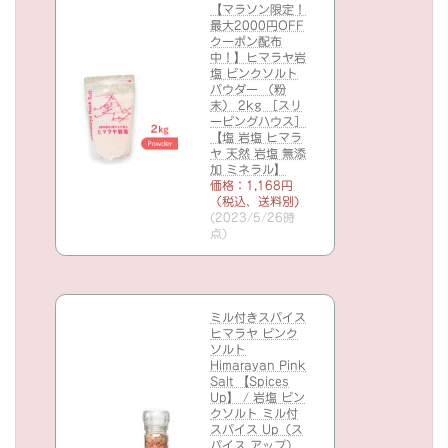
【マラソン限定！
最大2000円OFF
クーポン配布
中！】ヒマラヤ岩
塩 ピンクソルト
パウダー （粉
末） 2kg ［スリ
ーピングハウス］
【塩 岩塩 ヒマラ
ヤ 天然 岩塩 無添
加 ミネラル】
価格：1,168円
（税込、送料別)
(2023/5/26時
点)
ミル付きスパイス
ヒマラヤ ピンク
ソルト
Himarayan Pink
Salt 【Spices
Up】 / 岩塩 ピン
クソルト ミル付
スパイス Up（ス
パイス アップ）