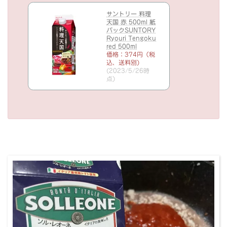
サントリー 料理
天国 赤 500ml 紙
パックSUNTORY
Ryouri Tengoku
red 500ml
価格：374円（税
込、送料別)
(2023/5/26時
点)