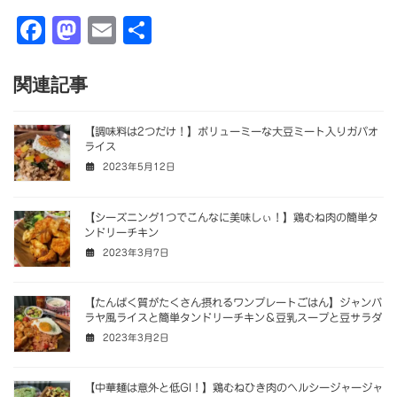
F
M
E
共
a
a
m
有
c
st
ai
関連記事
e
o
l
【調味料は2つだけ！】ボリューミーな大豆ミート入りガパオ
b
d
ライス
o
o
2023年5月12日
o
n
【シーズニング1つでこんなに美味しぃ！】鶏むね肉の簡単タ
k
ンドリーチキン
2023年3月7日
【たんぱく質がたくさん摂れるワンプレートごはん】ジャンバ
ラヤ風ライスと簡単タンドリーチキン＆豆乳スープと豆サラダ
2023年3月2日
【中華麺は意外と低GI！】鶏むねひき肉のヘルシージャージャ