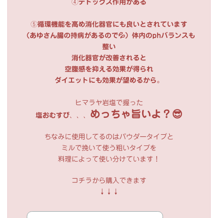
④
デトックス作用がある
⑤
循環機能を高め消化器官にも良いとされています
（あゆさん腸の持病があるので💦）体内のphバランスも
整い
消化器官が改善されると
空腹感を抑える効果が得られ
ダイエットにも効果が望めるから
。
ヒマラヤ岩塩で握った
めっちゃ旨いよ？😎
塩おむすび
、、、
ちなみに使用してるのはパウダータイプと
ミルで挽いて使う粗いタイプを
料理によって使い分けています！
コチラから購入できます
↓↓↓