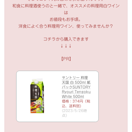
和食に料理酒使うのと一緒で、オススメの料理用白ワイン
は
お値段もお手頃。
洋食によく合う料理用ワイン、使ってみませんか？
コチラから購入できます
↓↓↓
【PR】
サントリー 料理
天国 白 500ml 紙
パックSUNTORY
Ryouri Tengoku
White 500ml
価格：374円（税
込、送料別)
(2023/5/26時
点)