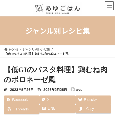
コ
ナ
ン
ビ
テ
ゲ
ン
ー
ツ
シ
へ
ョ
ジャンル別レシピ集
ス
ン
キ
に
ッ
移
プ
動
HOME
ジャンル別レシピ集
【低GIのパスタ料理】鶏むね肉のボロネーゼ風
【低GIのパスタ料理】鶏むね肉
のボロネーゼ風
最
2023年5月26日
2026年2月25日
ayu
終
更
Facebook
X
Bluesky
新
日
LINE
Copy
Threads
時
: