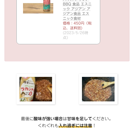
BBQ 食品 エスニ
ック アジアン ア
ジアン食品 エス
ニック食材
価格：450円（税
込、送料別)
(2023/5/26時
点)
最後に
酸味が強い場合
は
甘味を足して
ください。
くれぐれも
入れ過ぎには注意
！