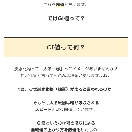
これを
GI値
と言います。
ではGI値って？
GI値って何？
炭水化物って
「太る―😫」
ってイメージありませんか？
炭水化物と言っても色んな種類がありますよね。
では、なぜ
炭水化物（糖質）が太ると言われるのか
。
そもそも
太る原因は糖が吸収される
スピード
と深く関係しています。
GI値
というのは
糖の吸収による
血糖値の上がり方を数値化
したもの。