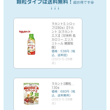
顆粒タイプは送料無料！
超お得です🤩
↓↓↓
ラカントS シロッ
プ(280g)【ラカ
ント S(ラカント
エス)】[甘味料 低
カロリー エリス
リトール 糖質制
限]
価格：538円（税
込、送料別)
(2023/5/26時
点)
ラカントS顆粒
130g
価格：680円（税
込、送料無料)
(2023/5/26時
点)