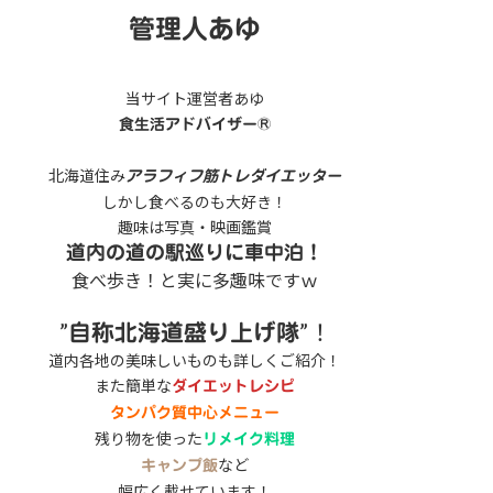
管理人あゆ
当サイト運営者あゆ
食生活アドバイザー®
北海道住み
アラフィフ筋トレダイエッター
しかし食べるのも大好き！
趣味は写真・映画鑑賞
道内の道の駅巡りに車中泊！
食べ歩き！と実に多趣味ですｗ
”
”！
自称北海道盛り上げ隊
道内各地の美味しいものも詳しくご紹介！
また簡単な
ダイエットレシピ
タンパク質中心メニュー
残り物を使った
リメイク料理
など
キャンプ飯
幅広く載せています！