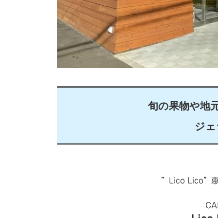
旬の果物や地
ジェ
”Lico Lic
CA