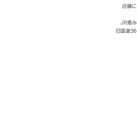
店舗に
JR恵
旧国道3