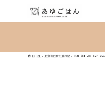
コ
ナ
ン
ビ
テ
ゲ
ン
ー
ツ
シ
へ
ョ
ス
ン
キ
に
ッ
移
プ
動
HOME
北海道の食と道の駅
恵庭【GELATO Lic