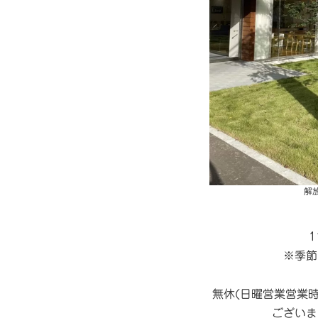
解
1
※季節
無休(日曜営業営業
ございま