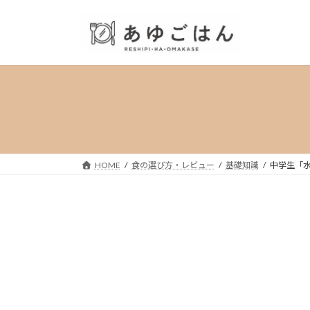
コ
ナ
ン
ビ
テ
ゲ
ン
ー
ツ
シ
へ
ョ
ス
ン
キ
に
ッ
移
プ
動
HOME
食の選び方・レビュー
基礎知識
中学生「