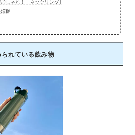
がおしゃれ！「ネックリング」
い塩飴
められている飲み物