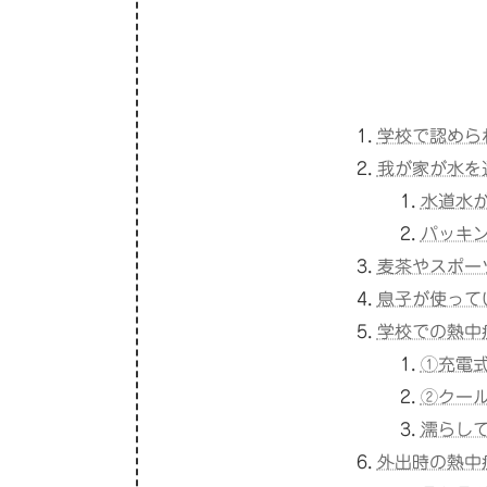
学校で認めら
我が家が水を
水道水
パッキ
麦茶やスポー
息子が使って
学校での熱中
①充電
②クー
濡らし
外出時の熱中