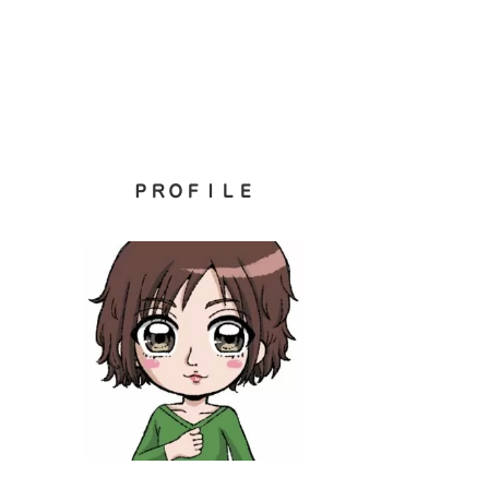
ＰＲＯＦＩＬＥ