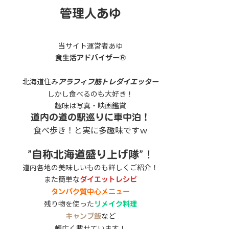
管理人あゆ
当サイト運営者あゆ
食生活アドバイザー®
北海道住み
アラフィフ筋トレダイエッター
しかし食べるのも大好き！
趣味は写真・映画鑑賞
道内の道の駅巡りに車中泊！
食べ歩き！と実に多趣味ですｗ
”
”！
自称北海道盛り上げ隊
道内各地の美味しいものも詳しくご紹介！
また簡単な
ダイエットレシピ
タンパク質中心メニュー
残り物を使った
リメイク料理
など
キャンプ飯
幅広く載せています！