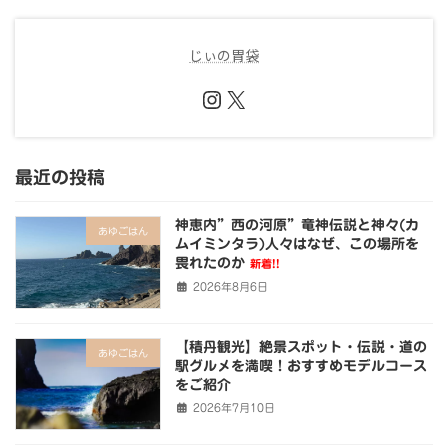
じぃの胃袋
Instagram
X
最近の投稿
神恵内”西の河原”竜神伝説と神々(カ
あゆごはん
ムイミンタラ)人々はなぜ、この場所を
畏れたのか
新着!!
2026年8月6日
【積丹観光】絶景スポット・伝説・道の
あゆごはん
駅グルメを満喫！おすすめモデルコース
をご紹介
2026年7月10日