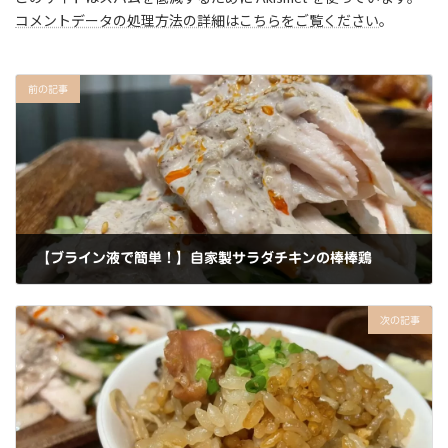
k
コメントデータの処理方法の詳細はこちらをご覧ください
。
前の記事
【ブライン液で簡単！】自家製サラダチキンの棒棒鶏
2022年8月30日
次の記事