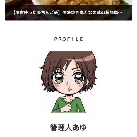
【冷食使った楽ちんご飯】冷凍焼き鳥となめ茸の超簡単炊き込みご飯
2022年8月30日
ＰＲＯＦＩＬＥ
管理人あゆ