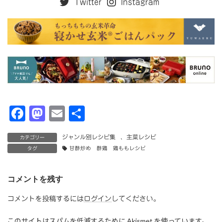
Twitter
Instagram
F
M
E
共
a
a
m
有
ジャンル別レシピ集
、
主菜レシピ
カテゴリー
c
st
ai
タグ
甘酢炒め 酢鶏 鶏ももレシピ
e
o
l
b
d
コメントを残す
o
o
コメントを投稿するには
ログイン
してください。
o
n
このサイトはスパムを低減するために Akismet を使っています。