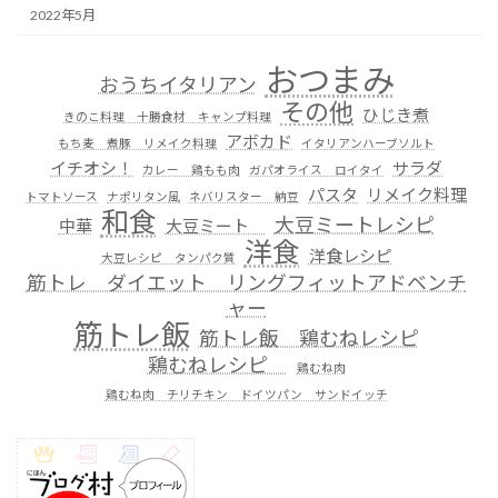
2022年5月
おつまみ
おうちイタリアン
その他
ひじき煮
きのこ料理 十勝食材 キャンプ料理
アボカド
もち麦 煮豚 リメイク料理
イタリアンハーブソルト
イチオシ！
サラダ
カレー 鶏もも肉
ガパオライス ロイタイ
パスタ
リメイク料理
トマトソース
ナポリタン風
ネバリスター 納豆
和食
大豆ミートレシピ
中華
大豆ミート
洋食
洋食レシピ
大豆レシピ タンパク質
筋トレ ダイエット リングフィットアドベンチ
ャー
筋トレ飯
筋トレ飯 鶏むねレシピ
鶏むねレシピ
鶏むね肉
鶏むね肉 チリチキン ドイツパン サンドイッチ