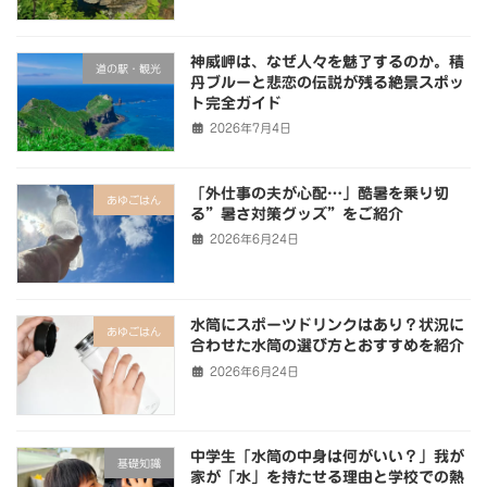
神威岬は、なぜ人々を魅了するのか。積
道の駅・観光
丹ブルーと悲恋の伝説が残る絶景スポッ
ト完全ガイド
2026年7月4日
「外仕事の夫が心配…」酷暑を乗り切
あゆごはん
る”暑さ対策グッズ”をご紹介
2026年6月24日
水筒にスポーツドリンクはあり？状況に
あゆごはん
合わせた水筒の選び方とおすすめを紹介
2026年6月24日
中学生「水筒の中身は何がいい？」我が
基礎知識
家が「水」を持たせる理由と学校での熱