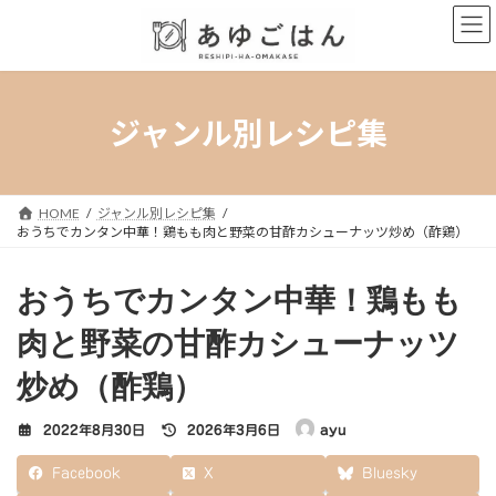
コ
ナ
ン
ビ
テ
ゲ
ン
ー
ツ
シ
へ
ョ
ジャンル別レシピ集
ス
ン
キ
に
ッ
移
プ
動
HOME
ジャンル別レシピ集
おうちでカンタン中華！鶏もも肉と野菜の甘酢カシューナッツ炒め（酢鶏）
おうちでカンタン中華！鶏もも
肉と野菜の甘酢カシューナッツ
炒め（酢鶏）
最
2022年8月30日
2026年3月6日
ayu
終
更
Facebook
X
Bluesky
新