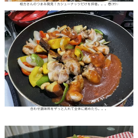
相方さんのつまみ発見！カシューナッツだけを拝借。。。😎ﾆﾔﾘ✨
合わせ調味料をザっと入れて全体に絡めたら。。。