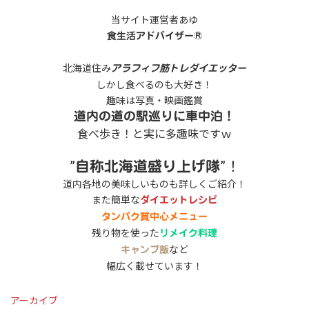
当サイト運営者あゆ
食生活アドバイザー®
北海道住み
アラフィフ筋トレダイエッター
しかし食べるのも大好き！
趣味は写真・映画鑑賞
道内の道の駅巡りに車中泊！
食べ歩き！と実に多趣味ですｗ
”
”！
自称北海道盛り上げ隊
道内各地の美味しいものも詳しくご紹介！
また簡単な
ダイエットレシピ
タンパク質中心メニュー
残り物を使った
リメイク料理
など
キャンプ飯
幅広く載せています！
アーカイブ