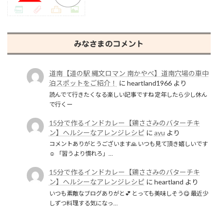
みなさまのコメント
道南【道の駅 縄文ロマン 南かやべ】道南穴場の車中
泊スポットをご紹介！
に
heartland1966
より
読んでて行きたくなる楽しい記事ですね 定年したら少し休ん
で行くー
15分で作るインドカレー【鶏ささみのバターチキ
ン】ヘルシーなアレンジレシピ
に
ayu
より
コメントありがとうございます🙏 いつも見て頂き嬉しいです
☺️ 「習うより慣れろ」…
15分で作るインドカレー【鶏ささみのバターチキ
ン】ヘルシーなアレンジレシピ
に
heartland
より
いつも素敵なブログありがと💕 とっても美味しそう😋 最近少
しずつ料理する気になっ…