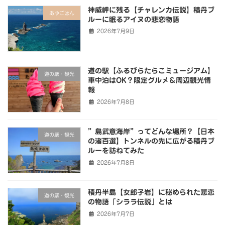
神威岬に残る【チャレンカ伝説】積丹ブ
あゆごはん
ルーに眠るアイヌの悲恋物語
2026年7月9日
道の駅【ふるびらたらこミュージアム】
道の駅・観光
車中泊はOK？限定グルメ＆周辺観光情
報
2026年7月8日
”島武意海岸”ってどんな場所？【日本
道の駅・観光
の渚百選】トンネルの先に広がる積丹ブ
ルーを訪ねてみた
2026年7月8日
積丹半島【女郎子岩】に秘められた悲恋
道の駅・観光
の物語「シララ伝説」とは
2026年7月7日