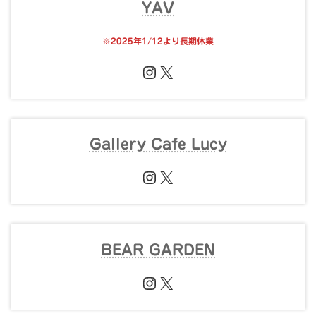
YAV
※
2025年1/12より長期休業
Instagram
X
Gallery Cafe Lucy
Instagram
X
BEAR GARDEN
Instagram
X