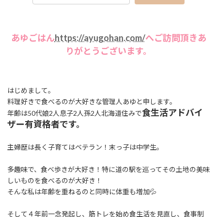
あゆごはん
https://ayugohan.com/
へご訪問頂きあ
りがとうございます。
はじめまして。
料理好きで食べるのが大好きな管理人あゆと申します。
食生活アドバイ
年齢は50代娘2人息子2人孫2人北海道住みで
ザー有資格者です。
主婦歴は長く子育てはベテラン！末っ子は中学生。
多趣味で、食べ歩きが大好き！特に道の駅を巡ってその土地の美味
しいものを食べるのが大好き！
そんな私は年齢を重ねるのと同時に体重も増加💦
そして４年前一念発起し、筋トレを始め食生活を見直し、食事制