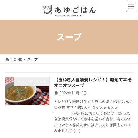
コ
ナ
ン
ビ
テ
ゲ
ン
ー
ツ
シ
へ
ョ
スープ
ス
ン
キ
に
ッ
移
プ
動
HOME
スープ
【玉ねぎ大量消費レシピ！】時短で本格
ジャンル別レシピ集
オニオンスープ
2022年11月13日
アレだけで時間は半分！お店の味に🥰 にほんブ
ログ村 材料：約3人分 ぎゃぁぁぁぁぁ
―――――💦💦 床に落としてもたでー😱 玉ね
ぎは根菜類なので身体を温める食材。寒くなる
これからの季節たまには少しだけ手間をかけて
みませんか […]