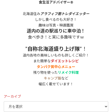
食生活アドバイザー®
北海道住み
アラフィフ筋トレダイエッター
しかし食べるのも大好き！
趣味は写真・映画鑑賞
道内の道の駅巡りに車中泊！
食べ歩き！と実に多趣味ですｗ
”
自称北海道盛り上げ隊
”！
道内各地の美味しいものも詳しくご紹介！
また簡単な
ダイエットレシピ
タンパク質中心メニュー
残り物を使った
リメイク料理
キャンプ飯
など
幅広く載せています！
アーカイブ