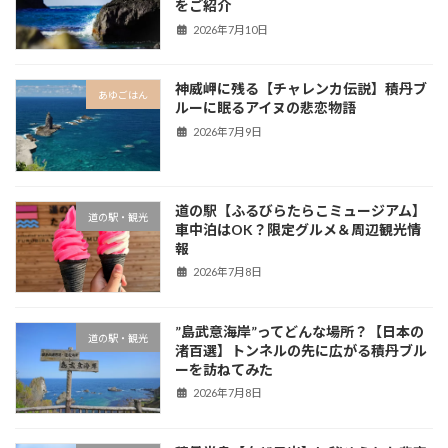
をご紹介
2026年7月10日
神威岬に残る【チャレンカ伝説】積丹ブ
あゆごはん
ルーに眠るアイヌの悲恋物語
2026年7月9日
道の駅【ふるびらたらこミュージアム】
道の駅・観光
車中泊はOK？限定グルメ＆周辺観光情
報
2026年7月8日
”島武意海岸”ってどんな場所？【日本の
道の駅・観光
渚百選】トンネルの先に広がる積丹ブル
ーを訪ねてみた
2026年7月8日