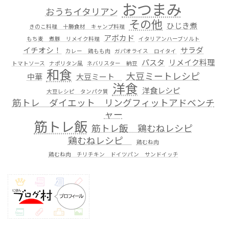
おつまみ
おうちイタリアン
その他
ひじき煮
きのこ料理 十勝食材 キャンプ料理
アボカド
もち麦 煮豚 リメイク料理
イタリアンハーブソルト
イチオシ！
サラダ
カレー 鶏もも肉
ガパオライス ロイタイ
パスタ
リメイク料理
トマトソース
ナポリタン風
ネバリスター 納豆
和食
大豆ミートレシピ
中華
大豆ミート
洋食
洋食レシピ
大豆レシピ タンパク質
筋トレ ダイエット リングフィットアドベンチ
ャー
筋トレ飯
筋トレ飯 鶏むねレシピ
鶏むねレシピ
鶏むね肉
鶏むね肉 チリチキン ドイツパン サンドイッチ