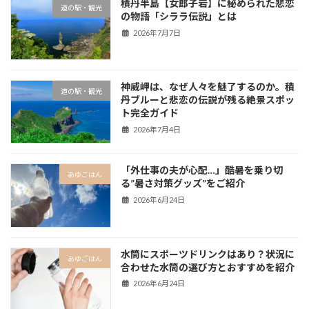
積丹半島【女郎子岩】に秘められた悲恋
道の駅・観光
の物語「シララ伝説」とは
2026年7月7日
神威岬は、なぜ人々を魅了するのか。積
道の駅・観光
丹ブルーと悲恋の伝説が残る絶景スポッ
ト完全ガイド
2026年7月4日
「外仕事の夫が心配…」酷暑を乗り切
あゆごはん
る”暑さ対策グッズ”をご紹介
2026年6月24日
水筒にスポーツドリンクはあり？状況に
あゆごはん
合わせた水筒の選び方とおすすめを紹介
2026年6月24日