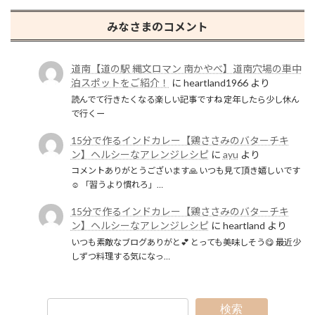
みなさまのコメント
道南【道の駅 縄文ロマン 南かやべ】道南穴場の車中
泊スポットをご紹介！
に
heartland1966
より
読んでて行きたくなる楽しい記事ですね 定年したら少し休ん
で行くー
15分で作るインドカレー【鶏ささみのバターチキ
ン】ヘルシーなアレンジレシピ
に
ayu
より
コメントありがとうございます🙏 いつも見て頂き嬉しいです
☺️ 「習うより慣れろ」…
15分で作るインドカレー【鶏ささみのバターチキ
ン】ヘルシーなアレンジレシピ
に
heartland
より
いつも素敵なブログありがと💕 とっても美味しそう😋 最近少
しずつ料理する気になっ…
検索