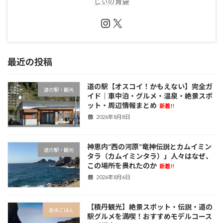
じぃの胃袋
Instagram
X
最近の投稿
道の駅【オスコイ！かもえない】完全ガ
道の駅・観光
イド｜車中泊・グルメ・温泉・絶景スポ
ット・周辺情報まとめ
新着!!
2026年8月8日
神恵内”西の河原”竜神伝説とカムイミン
道の駅・観光
タラ（カムイミンタラ）」人々はなぜ、
この場所を畏れたのか
新着!!
2026年8月6日
【積丹観光】絶景スポット・伝説・道の
あゆごはん
駅グルメを満喫！おすすめモデルコース