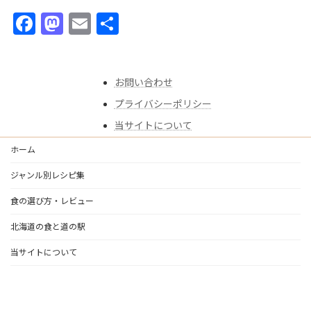
F
M
E
共
ac
as
m
有
e
to
ai
お問い合わせ
b
d
l
プライバシーポリシー
o
o
当サイトについて
o
n
k
ホーム
ジャンル別レシピ集
食の選び方・レビュー
北海道の食と道の駅
当サイトについて
Copyright © あゆごはん｜食べることは、生きること All Rights Reserved.
Powered by
WordPress
with
Lightning Theme
&
VK All in One Expansion Unit