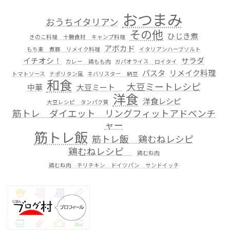
おつまみ
おうちイタリアン
その他
ひじき煮
きのこ料理 十勝食材 キャンプ料理
アボカド
もち麦 煮豚 リメイク料理
イタリアンハーブソルト
イチオシ！
サラダ
カレー 鶏もも肉
ガパオライス ロイタイ
パスタ
リメイク料理
トマトソース
ナポリタン風
ネバリスター 納豆
和食
大豆ミートレシピ
中華
大豆ミート
洋食
洋食レシピ
大豆レシピ タンパク質
筋トレ ダイエット リングフィットアドベンチ
ャー
筋トレ飯
筋トレ飯 鶏むねレシピ
鶏むねレシピ
鶏むね肉
鶏むね肉 チリチキン ドイツパン サンドイッチ