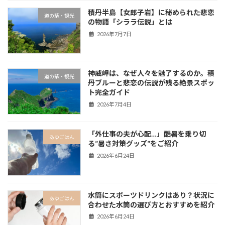
積丹半島【女郎子岩】に秘められた悲恋
道の駅・観光
の物語「シララ伝説」とは
2026年7月7日
神威岬は、なぜ人々を魅了するのか。積
道の駅・観光
丹ブルーと悲恋の伝説が残る絶景スポッ
ト完全ガイド
2026年7月4日
「外仕事の夫が心配…」酷暑を乗り切
あゆごはん
る”暑さ対策グッズ”をご紹介
2026年6月24日
水筒にスポーツドリンクはあり？状況に
あゆごはん
合わせた水筒の選び方とおすすめを紹介
2026年6月24日