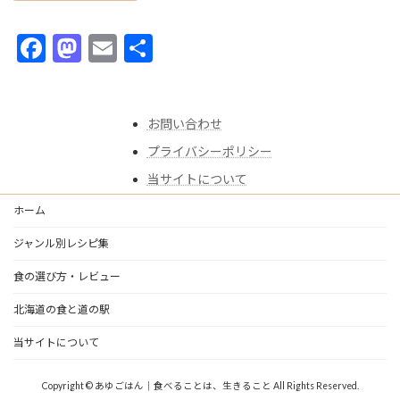
F
M
E
共
ac
as
m
有
e
to
ai
お問い合わせ
b
d
l
プライバシーポリシー
o
o
当サイトについて
o
n
k
ホーム
ジャンル別レシピ集
食の選び方・レビュー
北海道の食と道の駅
当サイトについて
Copyright © あゆごはん｜食べることは、生きること All Rights Reserved.