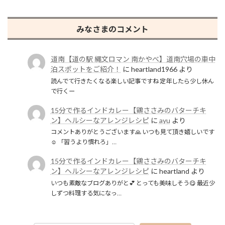
みなさまのコメント
道南【道の駅 縄文ロマン 南かやべ】道南穴場の車中
泊スポットをご紹介！
に
heartland1966
より
読んでて行きたくなる楽しい記事ですね 定年したら少し休ん
で行くー
15分で作るインドカレー【鶏ささみのバターチキ
ン】ヘルシーなアレンジレシピ
に
ayu
より
コメントありがとうございます🙏 いつも見て頂き嬉しいです
☺️ 「習うより慣れろ」…
15分で作るインドカレー【鶏ささみのバターチキ
ン】ヘルシーなアレンジレシピ
に
heartland
より
いつも素敵なブログありがと💕 とっても美味しそう😋 最近少
しずつ料理する気になっ…