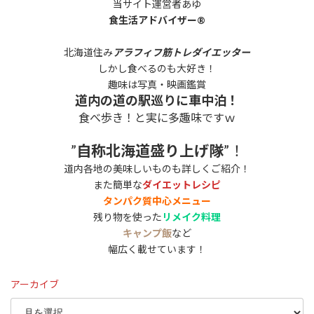
当サイト運営者あゆ
食生活アドバイザー®
北海道住み
アラフィフ筋トレダイエッター
しかし食べるのも大好き！
趣味は写真・映画鑑賞
道内の道の駅巡りに車中泊！
食べ歩き！と実に多趣味ですｗ
”
自称北海道盛り上げ隊
”！
道内各地の美味しいものも詳しくご紹介！
また簡単な
ダイエットレシピ
タンパク質中心メニュー
残り物を使った
リメイク料理
キャンプ飯
など
幅広く載せています！
アーカイブ