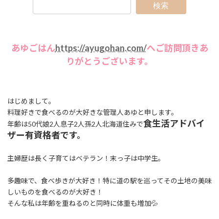
検索
あゆごはん
https://ayugohan.com/
へご訪問頂きあ
りがとうございます。
はじめまして。
料理好きで食べるのが大好きな管理人あゆと申します。
食生活アドバイ
年齢は50代娘2人息子2人孫2人北海道住みで
ザー有資格者です。
主婦歴は長く子育てはベテラン！末っ子は中学生。
多趣味で、食べ歩きが大好き！特に道の駅を巡ってその土地の美味
しいものを食べるのが大好き！
そんな私は年齢を重ねるのと同時に体重も増加💦