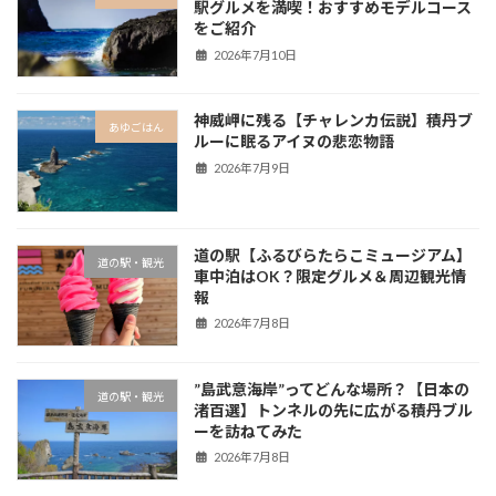
駅グルメを満喫！おすすめモデルコース
をご紹介
2026年7月10日
神威岬に残る【チャレンカ伝説】積丹ブ
あゆごはん
ルーに眠るアイヌの悲恋物語
2026年7月9日
道の駅【ふるびらたらこミュージアム】
道の駅・観光
車中泊はOK？限定グルメ＆周辺観光情
報
2026年7月8日
”島武意海岸”ってどんな場所？【日本の
道の駅・観光
渚百選】トンネルの先に広がる積丹ブル
ーを訪ねてみた
2026年7月8日