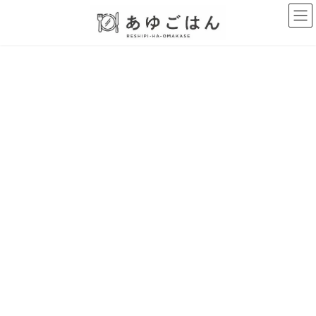
コ
ナ
ン
ビ
テ
ゲ
ン
ー
ツ
シ
へ
ョ
ス
ン
キ
に
ッ
移
プ
動