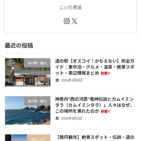
じぃの胃袋
Instagram
X
最近の投稿
道の駅【オスコイ！かもえない】完全ガ
道の駅・観光
イド｜車中泊・グルメ・温泉・絶景スポ
ット・周辺情報まとめ
新着!!
2026年8月8日
神恵内”西の河原”竜神伝説とカムイミン
道の駅・観光
タラ（カムイミンタラ）」人々はなぜ、
この場所を畏れたのか
新着!!
2026年8月6日
【積丹観光】絶景スポット・伝説・道の
あゆごはん