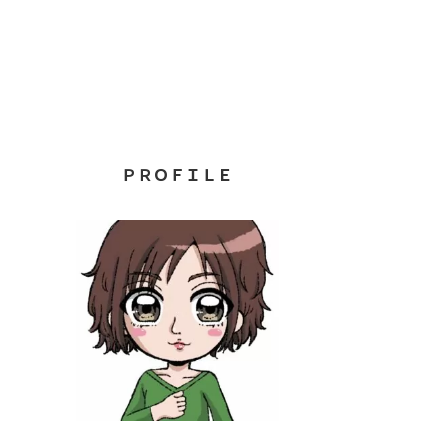
ＰＲＯＦＩＬＥ