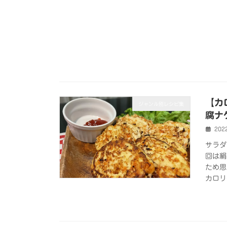
【カ
ジャンル別レシピ集
腐ナ
202
サラダ
回は絹
ため思
カロリ