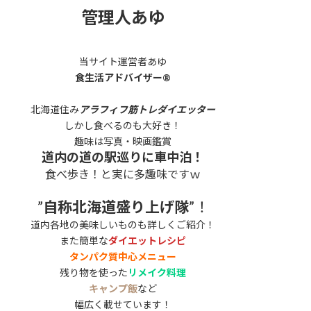
管理人あゆ
当サイト運営者あゆ
食生活アドバイザー®
北海道住み
アラフィフ筋トレダイエッター
しかし食べるのも大好き！
趣味は写真・映画鑑賞
道内の道の駅巡りに車中泊！
食べ歩き！と実に多趣味ですｗ
”
自称北海道盛り上げ隊
”！
道内各地の美味しいものも詳しくご紹介！
また簡単な
ダイエットレシピ
タンパク質中心メニュー
残り物を使った
リメイク料理
キャンプ飯
など
幅広く載せています！