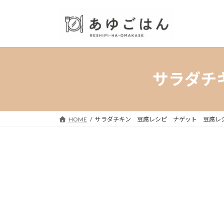
コ
ナ
ン
ビ
テ
ゲ
ン
ー
ツ
シ
へ
ョ
サラダチ
ス
ン
キ
に
ッ
移
プ
動
HOME
サラダチキン 豆腐レシピ ナゲット 豆腐レ