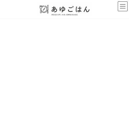
コ
ナ
ン
ビ
テ
ゲ
ン
ー
ツ
シ
へ
ョ
ス
ン
キ
に
ッ
移
プ
動