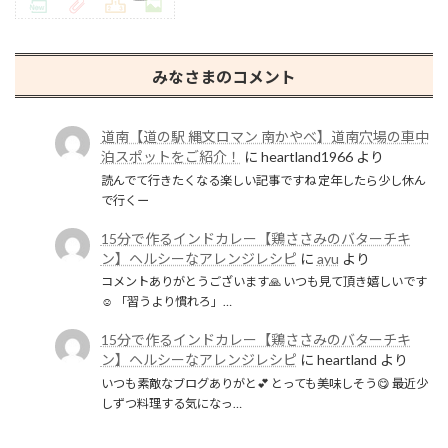
みなさまのコメント
道南【道の駅 縄文ロマン 南かやべ】道南穴場の車中
泊スポットをご紹介！
に
heartland1966
より
読んでて行きたくなる楽しい記事ですね 定年したら少し休ん
で行くー
15分で作るインドカレー【鶏ささみのバターチキ
ン】ヘルシーなアレンジレシピ
に
ayu
より
コメントありがとうございます🙏 いつも見て頂き嬉しいです
☺️ 「習うより慣れろ」…
15分で作るインドカレー【鶏ささみのバターチキ
ン】ヘルシーなアレンジレシピ
に
heartland
より
いつも素敵なブログありがと💕 とっても美味しそう😋 最近少
しずつ料理する気になっ…