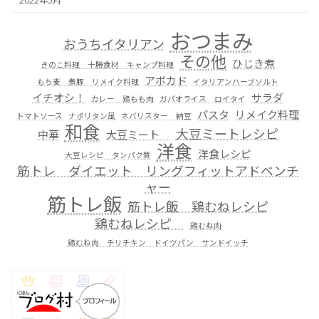
2022年5月
おつまみ
おうちイタリアン
その他
ひじき煮
きのこ料理 十勝食材 キャンプ料理
アボカド
もち麦 煮豚 リメイク料理
イタリアンハーブソルト
イチオシ！
サラダ
カレー 鶏もも肉
ガパオライス ロイタイ
パスタ
リメイク料理
トマトソース
ナポリタン風
ネバリスター 納豆
和食
大豆ミートレシピ
中華
大豆ミート
洋食
洋食レシピ
大豆レシピ タンパク質
筋トレ ダイエット リングフィットアドベンチ
ャー
筋トレ飯
筋トレ飯 鶏むねレシピ
鶏むねレシピ
鶏むね肉
鶏むね肉 チリチキン ドイツパン サンドイッチ