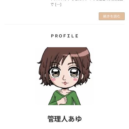
で […]
続きを読む
ＰＲＯＦＩＬＥ
管理人あゆ