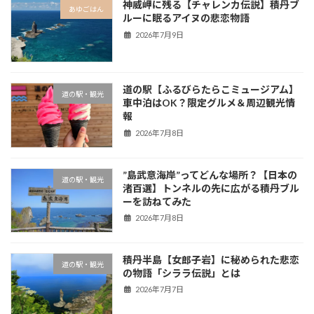
神威岬に残る【チャレンカ伝説】積丹ブ
あゆごはん
ルーに眠るアイヌの悲恋物語
2026年7月9日
道の駅【ふるびらたらこミュージアム】
道の駅・観光
車中泊はOK？限定グルメ＆周辺観光情
報
2026年7月8日
”島武意海岸”ってどんな場所？【日本の
道の駅・観光
渚百選】トンネルの先に広がる積丹ブル
ーを訪ねてみた
2026年7月8日
積丹半島【女郎子岩】に秘められた悲恋
道の駅・観光
の物語「シララ伝説」とは
2026年7月7日