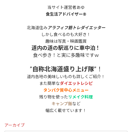
当サイト運営者あゆ
食生活アドバイザー®
北海道住み
アラフィフ筋トレダイエッター
しかし食べるのも大好き！
趣味は写真・映画鑑賞
道内の道の駅巡りに車中泊！
食べ歩き！と実に多趣味ですｗ
”
自称北海道盛り上げ隊
”！
道内各地の美味しいものも詳しくご紹介！
また簡単な
ダイエットレシピ
タンパク質中心メニュー
残り物を使った
リメイク料理
キャンプ飯
など
幅広く載せています！
アーカイブ