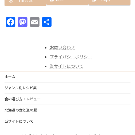
Copy
Threads
F
M
E
共
ac
as
m
有
e
to
ai
お問い合わせ
b
d
l
プライバシーポリシー
o
o
当サイトについて
o
n
k
ホーム
ジャンル別レシピ集
食の選び方・レビュー
北海道の食と道の駅
当サイトについて