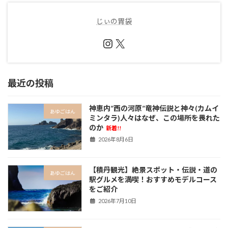
じぃの胃袋
Instagram
X
最近の投稿
神恵内”西の河原”竜神伝説と神々(カムイ
あゆごはん
ミンタラ)人々はなぜ、この場所を畏れた
のか
新着!!
2026年8月6日
【積丹観光】絶景スポット・伝説・道の
あゆごはん
駅グルメを満喫！おすすめモデルコース
をご紹介
2026年7月10日