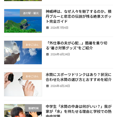
神威岬は、なぜ人々を魅了するのか。積
道の駅・観光
丹ブルーと悲恋の伝説が残る絶景スポッ
ト完全ガイド
2026年7月4日
「外仕事の夫が心配…」酷暑を乗り切
あゆごはん
る”暑さ対策グッズ”をご紹介
2026年6月24日
水筒にスポーツドリンクはあり？状況に
あゆごはん
合わせた水筒の選び方とおすすめを紹介
2026年6月24日
中学生「水筒の中身は何がいい？」我が
基礎知識
家が「水」を持たせる理由と学校での熱
中症対策