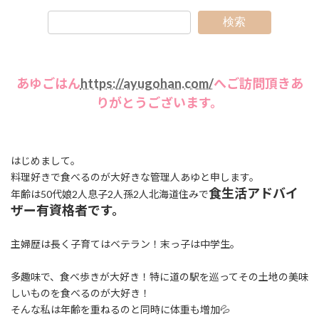
検索
あゆごはん
https://ayugohan.com/
へご訪問頂きあ
りがとうございます。
はじめまして。
料理好きで食べるのが大好きな管理人あゆと申します。
食生活アドバイ
年齢は50代娘2人息子2人孫2人北海道住みで
ザー有資格者です。
主婦歴は長く子育てはベテラン！末っ子は中学生。
多趣味で、食べ歩きが大好き！特に道の駅を巡ってその土地の美味
しいものを食べるのが大好き！
そんな私は年齢を重ねるのと同時に体重も増加💦