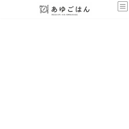
コ
ナ
ン
ビ
テ
ゲ
ン
ー
ツ
シ
へ
ョ
ス
ン
キ
に
ッ
移
プ
動