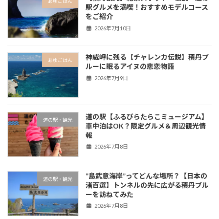
あゆごはん
駅グルメを満喫！おすすめモデルコース
をご紹介
2026年7月10日
神威岬に残る【チャレンカ伝説】積丹ブ
あゆごはん
ルーに眠るアイヌの悲恋物語
2026年7月9日
道の駅【ふるびらたらこミュージアム】
道の駅・観光
車中泊はOK？限定グルメ＆周辺観光情
報
2026年7月8日
”島武意海岸”ってどんな場所？【日本の
道の駅・観光
渚百選】トンネルの先に広がる積丹ブル
ーを訪ねてみた
2026年7月8日