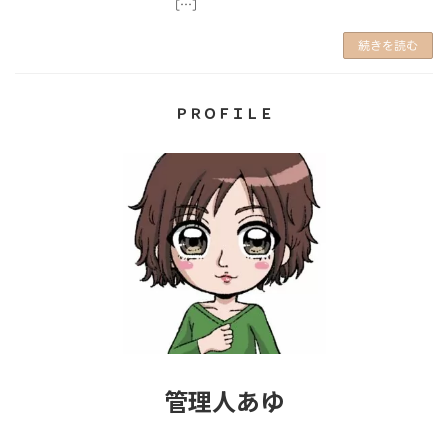
[…]
続きを読む
ＰＲＯＦＩＬＥ
管理人あゆ