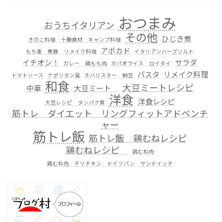
おつまみ
おうちイタリアン
その他
ひじき煮
きのこ料理 十勝食材 キャンプ料理
アボカド
もち麦 煮豚 リメイク料理
イタリアンハーブソルト
イチオシ！
サラダ
カレー 鶏もも肉
ガパオライス ロイタイ
パスタ
リメイク料理
トマトソース
ナポリタン風
ネバリスター 納豆
和食
大豆ミートレシピ
中華
大豆ミート
洋食
洋食レシピ
大豆レシピ タンパク質
筋トレ ダイエット リングフィットアドベンチ
ャー
筋トレ飯
筋トレ飯 鶏むねレシピ
鶏むねレシピ
鶏むね肉
鶏むね肉 チリチキン ドイツパン サンドイッチ