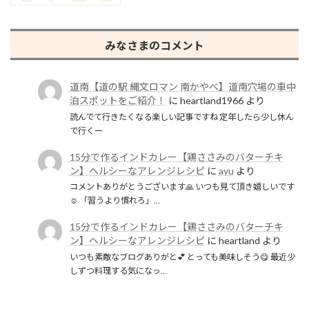
みなさまのコメント
道南【道の駅 縄文ロマン 南かやべ】道南穴場の車中
泊スポットをご紹介！
に
heartland1966
より
読んでて行きたくなる楽しい記事ですね 定年したら少し休ん
で行くー
15分で作るインドカレー【鶏ささみのバターチキ
ン】ヘルシーなアレンジレシピ
に
ayu
より
コメントありがとうございます🙏 いつも見て頂き嬉しいです
☺️ 「習うより慣れろ」…
15分で作るインドカレー【鶏ささみのバターチキ
ン】ヘルシーなアレンジレシピ
に
heartland
より
いつも素敵なブログありがと💕 とっても美味しそう😋 最近少
しずつ料理する気になっ…