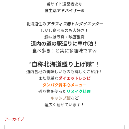
当サイト運営者あゆ
食生活アドバイザー®
北海道住み
アラフィフ筋トレダイエッター
しかし食べるのも大好き！
趣味は写真・映画鑑賞
道内の道の駅巡りに車中泊！
食べ歩き！と実に多趣味ですｗ
”
自称北海道盛り上げ隊
”！
道内各地の美味しいものも詳しくご紹介！
また簡単な
ダイエットレシピ
タンパク質中心メニュー
残り物を使った
リメイク料理
キャンプ飯
など
幅広く載せています！
アーカイブ