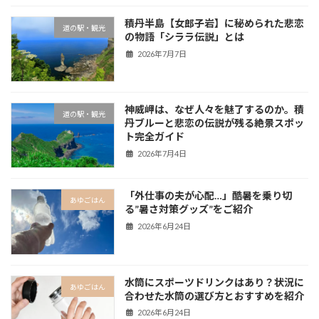
積丹半島【女郎子岩】に秘められた悲恋
道の駅・観光
の物語「シララ伝説」とは
2026年7月7日
神威岬は、なぜ人々を魅了するのか。積
道の駅・観光
丹ブルーと悲恋の伝説が残る絶景スポッ
ト完全ガイド
2026年7月4日
「外仕事の夫が心配…」酷暑を乗り切
あゆごはん
る”暑さ対策グッズ”をご紹介
2026年6月24日
水筒にスポーツドリンクはあり？状況に
あゆごはん
合わせた水筒の選び方とおすすめを紹介
2026年6月24日