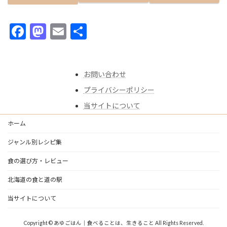
F
M
E
共
ac
as
m
有
e
to
ai
お問い合わせ
b
d
l
プライバシーポリシー
o
o
当サイトについて
o
n
k
ホーム
ジャンル別レシピ集
食の選び方・レビュー
北海道の食と道の駅
当サイトについて
Copyright © あゆごはん｜食べることは、生きること All Rights Reserved.