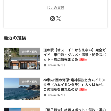
じぃの胃袋
Instagram
X
最近の投稿
道の駅【オスコイ！かもえない】完全ガ
道の駅・観光
イド｜車中泊・グルメ・温泉・絶景スポ
ット・周辺情報まとめ
新着!!
2026年8月8日
神恵内”西の河原”竜神伝説とカムイミン
道の駅・観光
タラ（カムイミンタラ）」人々はなぜ、
この場所を畏れたのか
新着!!
2026年8月6日
【積丹観光】絶景スポット・伝説・道の