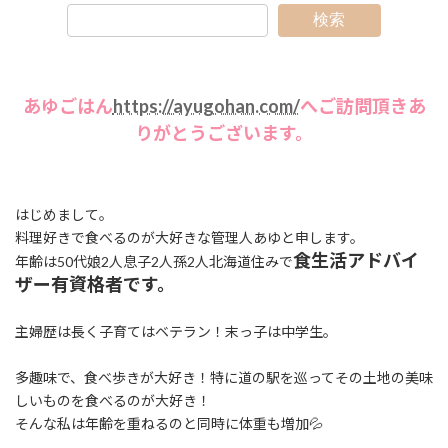
検索
あゆごはん
https://ayugohan.com/
へご訪問頂きあ
りがとうございます。
はじめまして。
料理好きで食べるのが大好きな管理人あゆと申します。
食生活アドバイ
年齢は50代娘2人息子2人孫2人北海道住みで
ザー有資格者です。
主婦歴は長く子育てはベテラン！末っ子は中学生。
多趣味で、食べ歩きが大好き！特に道の駅を巡ってその土地の美味
しいものを食べるのが大好き！
そんな私は年齢を重ねるのと同時に体重も増加💦