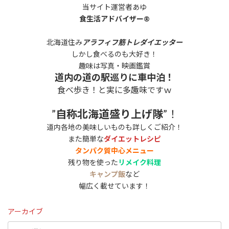
当サイト運営者あゆ
食生活アドバイザー®
北海道住み
アラフィフ筋トレダイエッター
しかし食べるのも大好き！
趣味は写真・映画鑑賞
道内の道の駅巡りに車中泊！
食べ歩き！と実に多趣味ですｗ
”
自称北海道盛り上げ隊
”！
道内各地の美味しいものも詳しくご紹介！
また簡単な
ダイエットレシピ
タンパク質中心メニュー
残り物を使った
リメイク料理
キャンプ飯
など
幅広く載せています！
アーカイブ