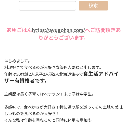
検索
あゆごはん
https://ayugohan.com/
へご訪問頂きあ
りがとうございます。
はじめまして。
料理好きで食べるのが大好きな管理人あゆと申します。
食生活アドバイ
年齢は50代娘2人息子2人孫2人北海道住みで
ザー有資格者です。
主婦歴は長く子育てはベテラン！末っ子は中学生。
多趣味で、食べ歩きが大好き！特に道の駅を巡ってその土地の美味
しいものを食べるのが大好き！
そんな私は年齢を重ねるのと同時に体重も増加💦