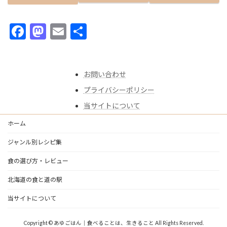
F
M
E
共
ac
as
m
有
e
to
ai
お問い合わせ
b
d
l
プライバシーポリシー
o
o
当サイトについて
o
n
k
ホーム
ジャンル別レシピ集
食の選び方・レビュー
北海道の食と道の駅
当サイトについて
Copyright © あゆごはん｜食べることは、生きること All Rights Reserved.