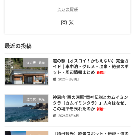
じぃの胃袋
Instagram
X
最近の投稿
道の駅【オスコイ！かもえない】完全ガ
道の駅・観光
イド｜車中泊・グルメ・温泉・絶景スポ
ット・周辺情報まとめ
新着!!
2026年8月8日
神恵内”西の河原”竜神伝説とカムイミン
道の駅・観光
タラ（カムイミンタラ）」人々はなぜ、
この場所を畏れたのか
新着!!
2026年8月6日
【積丹観光】絶景スポット・伝説・道の