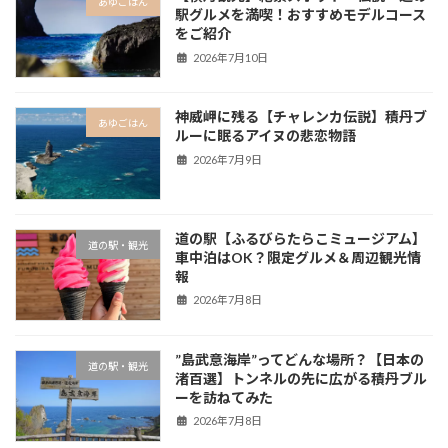
あゆごはん
駅グルメを満喫！おすすめモデルコース
をご紹介
2026年7月10日
神威岬に残る【チャレンカ伝説】積丹ブ
あゆごはん
ルーに眠るアイヌの悲恋物語
2026年7月9日
道の駅【ふるびらたらこミュージアム】
道の駅・観光
車中泊はOK？限定グルメ＆周辺観光情
報
2026年7月8日
”島武意海岸”ってどんな場所？【日本の
道の駅・観光
渚百選】トンネルの先に広がる積丹ブル
ーを訪ねてみた
2026年7月8日