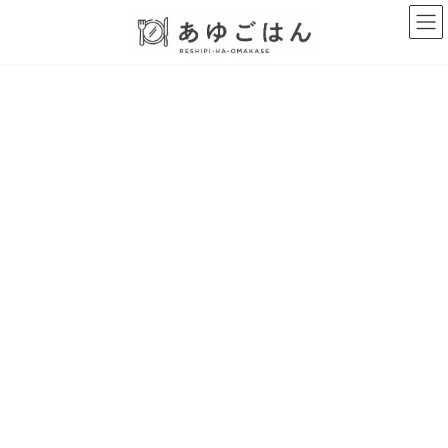
コ
ナ
ン
ビ
テ
ゲ
ン
ー
ツ
シ
へ
ョ
ス
ン
キ
に
ッ
移
プ
動