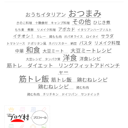
おつまみ
おうちイタリアン
その他
ひじき煮
きのこ料理 十勝食材 キャンプ料理
アボカド
もち麦 煮豚 リメイク料理
イタリアンハーブソルト
イチオシ！
サラダ
カレー 鶏もも肉
ガパオライス ロイタイ
パスタ
リメイク料理
トマトソース
ナポリタン風
ネバリスター 納豆
和食
大豆ミートレシピ
中華
大豆ミート
洋食
洋食レシピ
大豆レシピ タンパク質
筋トレ ダイエット リングフィットアドベンチ
ャー
筋トレ飯
筋トレ飯 鶏むねレシピ
鶏むねレシピ
鶏むね肉
鶏むね肉 チリチキン ドイツパン サンドイッチ