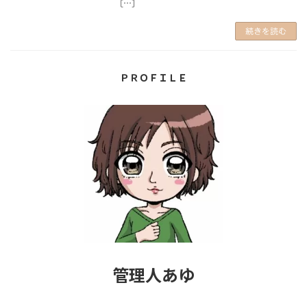
[…]
続きを読む
ＰＲＯＦＩＬＥ
管理人あゆ