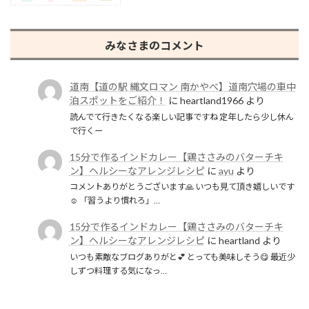
みなさまのコメント
道南【道の駅 縄文ロマン 南かやべ】道南穴場の車中
泊スポットをご紹介！
に
heartland1966
より
読んでて行きたくなる楽しい記事ですね 定年したら少し休ん
で行くー
15分で作るインドカレー【鶏ささみのバターチキ
ン】ヘルシーなアレンジレシピ
に
ayu
より
コメントありがとうございます🙏 いつも見て頂き嬉しいです
☺️ 「習うより慣れろ」…
15分で作るインドカレー【鶏ささみのバターチキ
ン】ヘルシーなアレンジレシピ
に
heartland
より
いつも素敵なブログありがと💕 とっても美味しそう😋 最近少
しずつ料理する気になっ…