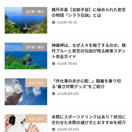
積丹半島【女郎子岩】に秘められた悲恋
道の駅・観光
の物語「シララ伝説」とは
2026年7月7日
神威岬は、なぜ人々を魅了するのか。積
道の駅・観光
丹ブルーと悲恋の伝説が残る絶景スポッ
ト完全ガイド
2026年7月4日
「外仕事の夫が心配…」酷暑を乗り切
あゆごはん
る”暑さ対策グッズ”をご紹介
2026年6月24日
水筒にスポーツドリンクはあり？状況に
あゆごはん
合わせた水筒の選び方とおすすめを紹介
2026年6月24日