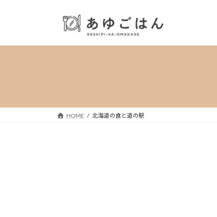
コ
ナ
ン
ビ
テ
ゲ
ン
ー
ツ
シ
へ
ョ
ス
ン
キ
に
ッ
移
プ
動
HOME
北海道の食と道の駅