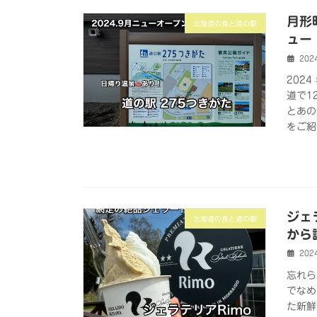
月形
北海道の食と道の駅
ュー
202
202
道で1
とあの
をご紹
ジェ
北海道の食と道の駅
から
202
忘れら
でなめ
た新鮮