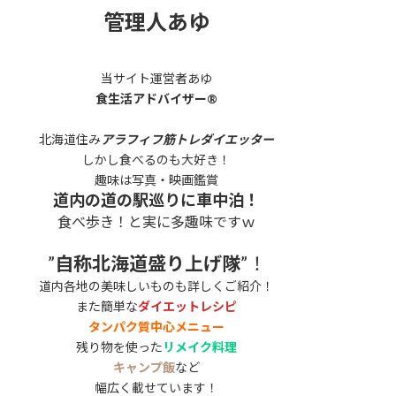
管理人あゆ
当サイト運営者あゆ
食生活アドバイザー®
北海道住み
アラフィフ筋トレダイエッター
しかし食べるのも大好き！
趣味は写真・映画鑑賞
道内の道の駅巡りに車中泊！
食べ歩き！と実に多趣味ですｗ
”
自称北海道盛り上げ隊
”！
道内各地の美味しいものも詳しくご紹介！
また簡単な
ダイエットレシピ
タンパク質中心メニュー
残り物を使った
リメイク料理
キャンプ飯
など
幅広く載せています！