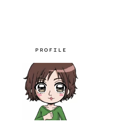
ＰＲＯＦＩＬＥ