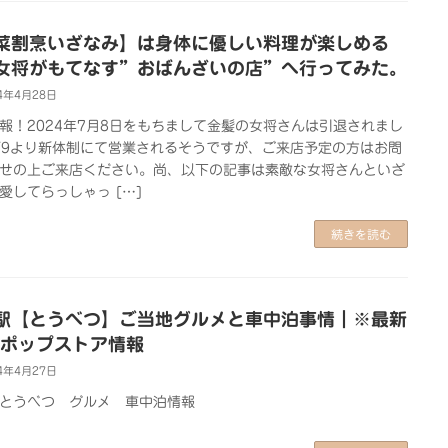
菜割烹いざなみ】は身体に優しい料理が楽しめる
女将がもてなす”おばんざいの店”へ行ってみた。
4年4月28日
報！2024年7月8日をもちまして金髪の女将さんは引退されまし
/9より新体制にて営業されるそうですが、ご来店予定の方はお問
せの上ご来店ください。尚、以下の記事は素敵な女将さんといざ
愛してらっしゃっ […]
続きを読む
駅【とうべつ】ご当地グルメと車中泊事情｜※最新
EAポップストア情報
4年4月27日
とうべつ グルメ 車中泊情報