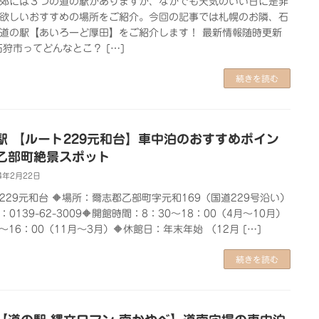
郊には３つの道の駅がありますが、なかでも天気のいい日に是非
欲しいおすすめの場所をご紹介。今回の記事では札幌のお隣、石
道の駅【あいろーど厚田】をご紹介します！ 最新情報随時更新
石狩市ってどんなとこ？ […]
続きを読む
駅 【ルート229元和台】車中泊のおすすめポイン
乙部町絶景スポット
4年2月22日
229元和台 🔶場所：爾志郡乙部町字元和169（国道229号沿い）
L：0139-62-3009🔶開館時間：8：30～18：00（4月～10月）
0～16：00（11月～3月）🔶休館日：年末年始 （12月 […]
続きを読む