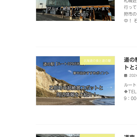
札幌近
行って
狩市の
中！ 
道の
北海道の食と道の駅
トと
202
ルート
🔶TE
9：0