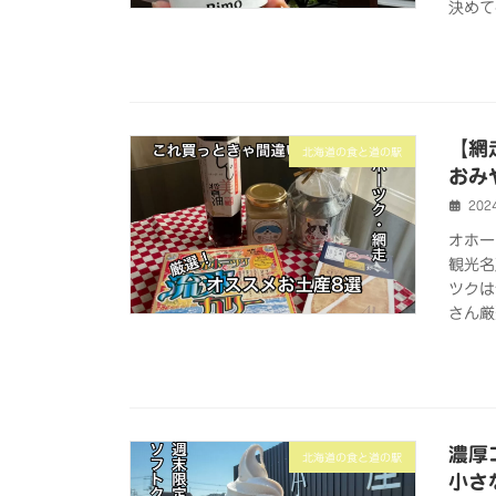
決めて
【網
北海道の食と道の駅
おみ
202
オホー
観光名
ツクは
さん厳
濃厚
北海道の食と道の駅
小さ