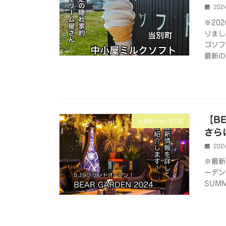
202
※20
りまし
ゴソフ
最新の
【B
北海道の食と道の駅
さら
202
※最新
ーデン
SUMME