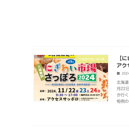
【に
北海道の食と道の駅
アク
202
北海道
月22
か行く
恒例の