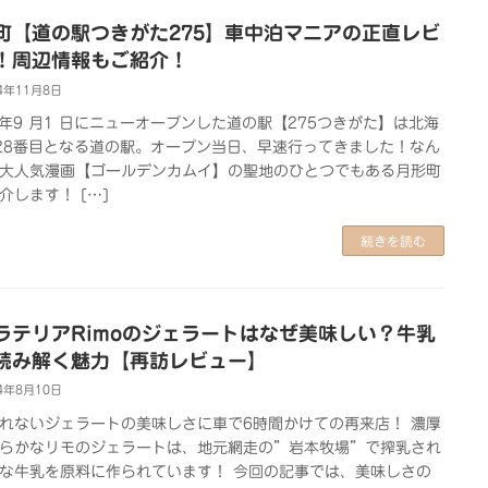
町【道の駅つきがた275】車中泊マニアの正直レビ
！周辺情報もご紹介！
4年11月8日
4 年9 月1 日にニューオープンした道の駅【275つきがた】は北海
28番目となる道の駅。オープン当日、早速行ってきました！なん
大人気漫画【ゴールデンカムイ】の聖地のひとつでもある月形町
介します！ […]
続きを読む
ラテリアRimoのジェラートはなぜ美味しい？牛乳
読み解く魅力【再訪レビュー】
4年8月10日
れないジェラートの美味しさに車で6時間かけての再来店！ 濃厚
らかなリモのジェラートは、地元網走の”岩本牧場”で搾乳され
な牛乳を原料に作られています！ 今回の記事では、美味しさの