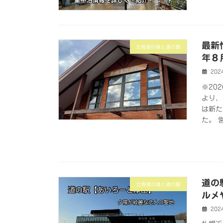
最新
北海道の食と道の駅
年８
202
※20
より、
は新た
た。 
道の
北海道の食と道の駅
ルメ
202