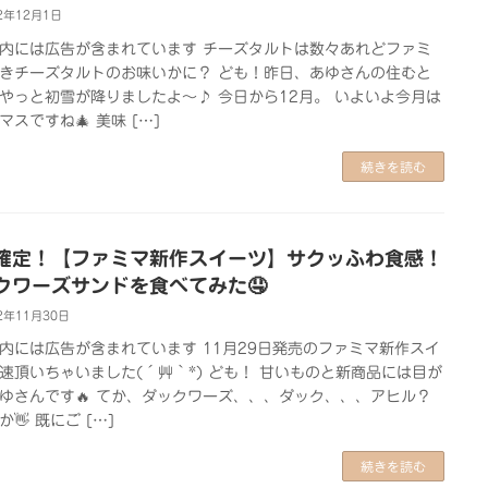
2年12月1日
内には広告が含まれています チーズタルトは数々あれどファミ
きチーズタルトのお味いかに？ ども！昨日、あゆさんの住むと
やっと初雪が降りましたよ～♪ 今日から12月。 いよいよ今月は
マスですね🎄 美味 […]
続きを読む
確定！【ファミマ新作スイーツ】サクッふわ食感！
クワーズサンドを食べてみた🤤
2年11月30日
内には広告が含まれています 11月29日発売のファミマ新作スイ
速頂いちゃいました(´艸｀*) ども！ 甘いものと新商品には目が
ゆさんです🔥 てか、ダックワーズ、、、ダック、、、アヒル？
👋 既にご […]
続きを読む