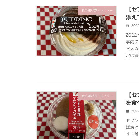
【セ
食の選び方・レビュー
添え
202
202
事内に
マスム
定は決
【セ
食の選び方・レビュー
を食
202
セブン
ばあゆ
す！誰