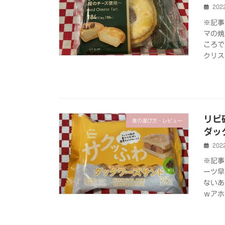
202
※記事
マの焼
ころで
クリス
リピ
食の選び方・レビュー
ダッ
202
※記事
ーツ早
ないあ
ｗアホか