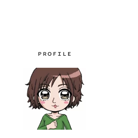
ＰＲＯＦＩＬＥ