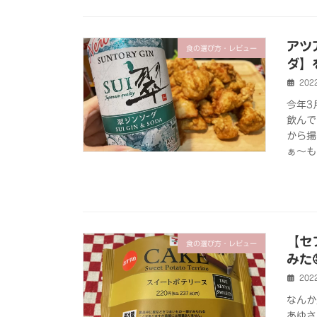
アツ
食の選び方・レビュー
ダ】
202
今年3
飲んで
から揚
ぁ～も
【セ
食の選び方・レビュー
みた
202
なんか
あゆさ