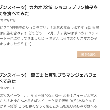
ブンスイーツ】カカオ72％ ショコラプリン柚子を
てを食べてみた
2年12月12日
2年12月9日発売のショコラプリン！本気の実食レポですョ🤗 ※記
は広告を含みます どもども！12月に入り街中はすっかりクリス
ード一色になってきましたね～ 皆さんは今年のクリスマスの予
まりましたか？ […]
続きを読む
ブンスイーツ】 黒ごまと豆乳ブラマンジェパフェ
べてみた
2年12月9日
の和スイーツ、、、そりゃ食べるよね～ ども！スイーツと言え
さん！あゆさんと言えばスイーツと巷で評判の(？)あゆさんで
がや～笑👋 こうも寒くなって来ると外出も減り楽しみが食べる