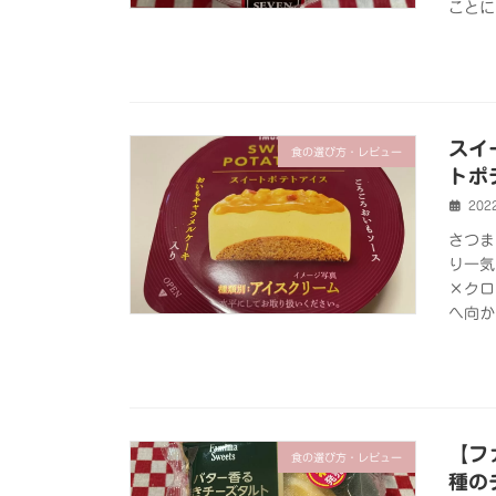
ことに
スイ
食の選び方・レビュー
トポ
202
さつま
り一気
×クロ
へ向か
【フ
食の選び方・レビュー
種の