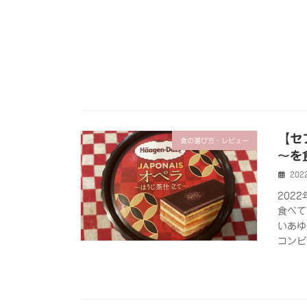
【セ
食の選び方・レビュー
～を
202
202
食べて
いあゆ
コンビ