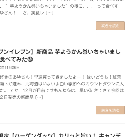
、 ”芋ようかん巻いちゃいました”の後に、、、 って食べす
ゆさん！！ さ、実食レ […]
続きを読む
ブンイレブン】新商品 芋ようかん巻いちゃいまし
を食べてみた🤤
2年11月26日
好きのあゆさん！早速買ってきましたよー！ はいどうも！紅葉
南下が進み、北海道はいよいよ白い季節へのカウントダウンに入
た。 てか、12月が目前ですもんね💦は、早い💦 さてさて今回は
2２日発売の新商品 […]
続きを読む
限定【ハーゲンダッツ】カリッと旨い！ キャンデ