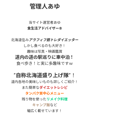
管理人あゆ
当サイト運営者あゆ
食生活アドバイザー®
北海道住み
アラフィフ筋トレダイエッター
しかし食べるのも大好き！
趣味は写真・映画鑑賞
道内の道の駅巡りに車中泊！
食べ歩き！と実に多趣味ですｗ
”
自称北海道盛り上げ隊
”！
道内各地の美味しいものも詳しくご紹介！
また簡単な
ダイエットレシピ
タンパク質中心メニュー
残り物を使った
リメイク料理
キャンプ飯
など
幅広く載せています！