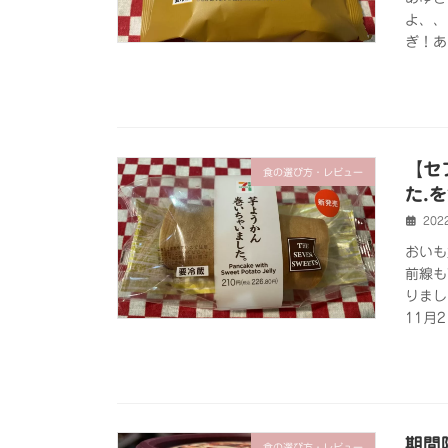
よ、、
ぎ！あ
【セ
食の選び方・レビュー
た.
202
おいも
前線も
りまし
11月
期間
食の選び方・レビュー