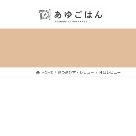
コ
ナ
ン
ビ
テ
ゲ
ン
ー
ツ
シ
へ
ョ
ス
ン
キ
に
ッ
移
プ
動
HOME
食の選び方・レビュー
食品レビュー