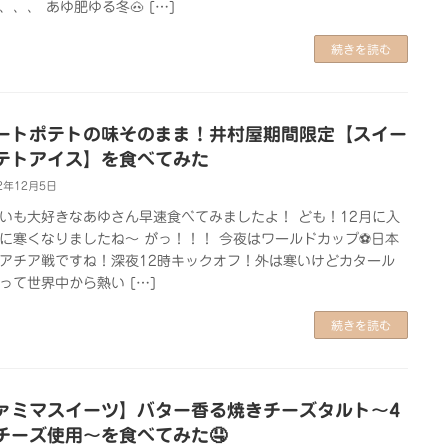
、、、 あゆ肥ゆる冬🐽 […]
続きを読む
ートポテトの味そのまま！井村屋期間限定【スイー
テトアイス】を食べてみた
2年12月5日
いも大好きなあゆさん早速食べてみましたよ！ ども！12月に入
に寒くなりましたね～ がっ！！！ 今夜はワールドカップ⚽日本
アチア戦ですね！深夜12時キックオフ！外は寒いけどカタール
って世界中から熱い […]
続きを読む
ァミマスイーツ】バター香る焼きチーズタルト～4
チーズ使用～を食べてみた🤤