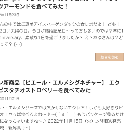
グアーモンドを食べてみた！
2年11月23日
んの中ではご褒美アイスハーゲンダッツの食レポだよ！ ども！
22日い夫婦の日。今日が結婚記念日～って方も多いのでは？年に1
nniversary、素敵な1日を過ごせましたか？ え？あゆさんは？ど
って？ […]
続きを読む
ン新商品【ピエール・エルメシグネチャー】 エク
ピスタチオストロベリーを食べてみた
2年11月21日
ル・エルメシリーズでは欠かせないエクレア！しかも大好きなピ
オ！やっぱ食べるよね～♪～(´ε｀ ) もうパッケージ見るだけ
になっちゃいますね～♪ 2022年11月15日（火）以降順次発売
域：新潟県 […]