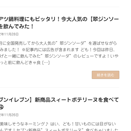
アツ鍋料理にもピッタリ！今大人気の【翆ジンソー
を飲んでみた！
2年11月28日
月に全国発売してから大人気の”翆ジンソーダ”を遅ばせながら
みました！ ※記事内には広告が含まれます ども！今回は昨日、
げと一緒に飲んでみた”翆ジンソーダ”のレビューですよ！いや
っと前に飲んどきゃ良 […]
続きを読む
ブンイレブン】新商品スィートポテリーヌを食べて

2年11月26日
美味しそうなネーミング♪ はい、ども！甘いものには目がない
んです！セブン新商品”スィートポテリーヌ”食べちゃいました