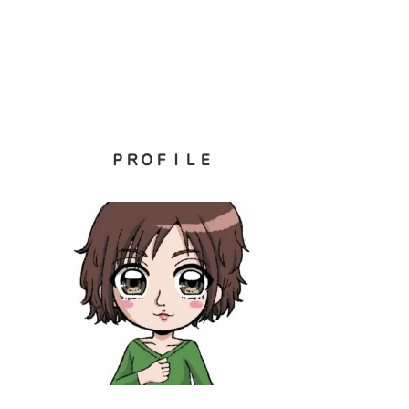
ＰＲＯＦＩＬＥ