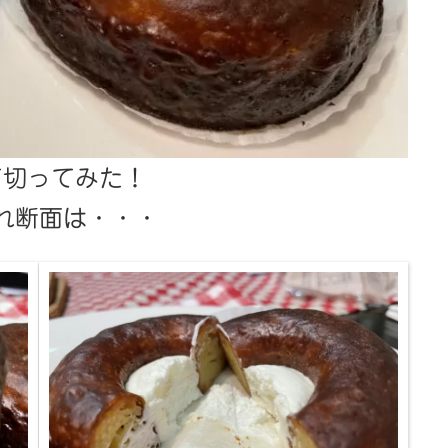
て切ってみた！
れ断面は・・・