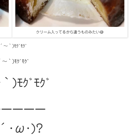
クリーム入ってるから違うものみたい😅
´～｀)ﾓｸﾞﾓｸﾞ
´～｀)ﾓｸﾞﾓｸﾞ
｀)ﾓｸﾞﾓｸﾞ
ーーーーー
´･ω･)?