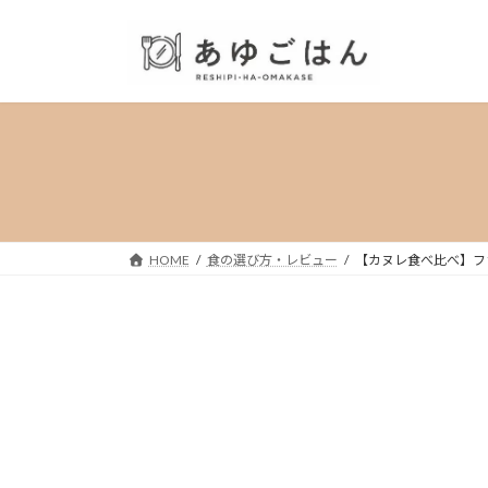
コ
ナ
ン
ビ
テ
ゲ
ン
ー
ツ
シ
へ
ョ
ス
ン
キ
に
ッ
移
プ
動
HOME
食の選び方・レビュー
【カヌレ食べ比べ】フ