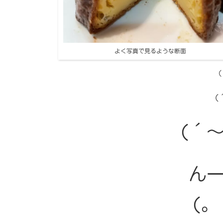
よく写真で見るような断面
(
(
(´～
ん
(。