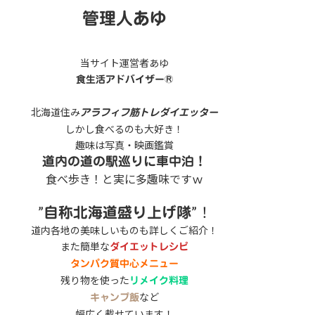
管理人あゆ
当サイト運営者あゆ
食生活アドバイザー®
北海道住み
アラフィフ筋トレダイエッター
しかし食べるのも大好き！
趣味は写真・映画鑑賞
道内の道の駅巡りに車中泊！
食べ歩き！と実に多趣味ですｗ
”
”！
自称北海道盛り上げ隊
道内各地の美味しいものも詳しくご紹介！
また簡単な
ダイエットレシピ
タンパク質中心メニュー
残り物を使った
リメイク料理
など
キャンプ飯
幅広く載せています！