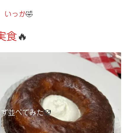
、いっか
🤣
実食
🔥
えず並べてみた
🤡