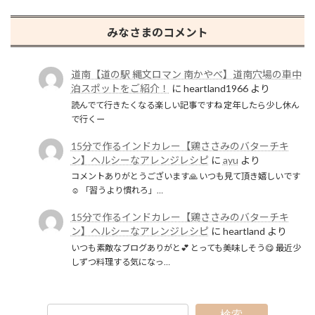
みなさまのコメント
道南【道の駅 縄文ロマン 南かやべ】道南穴場の車中
泊スポットをご紹介！
に
heartland1966
より
読んでて行きたくなる楽しい記事ですね 定年したら少し休ん
で行くー
15分で作るインドカレー【鶏ささみのバターチキ
ン】ヘルシーなアレンジレシピ
に
ayu
より
コメントありがとうございます🙏 いつも見て頂き嬉しいです
☺️ 「習うより慣れろ」…
15分で作るインドカレー【鶏ささみのバターチキ
ン】ヘルシーなアレンジレシピ
に
heartland
より
いつも素敵なブログありがと💕 とっても美味しそう😋 最近少
しずつ料理する気になっ…
検索