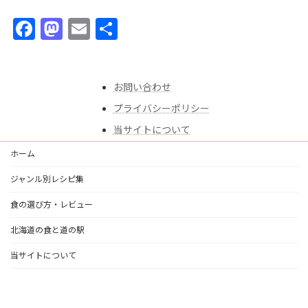
F
M
E
共
ac
as
m
有
e
to
ai
お問い合わせ
b
d
l
プライバシーポリシー
o
o
当サイトについて
o
n
k
ホーム
ジャンル別レシピ集
食の選び方・レビュー
北海道の食と道の駅
当サイトについて
Copyright © あゆごはん｜食べることは、生きること All Rights Reserved.
Powered by
WordPress
with
Lightning Theme
&
VK All in One Expansion Unit