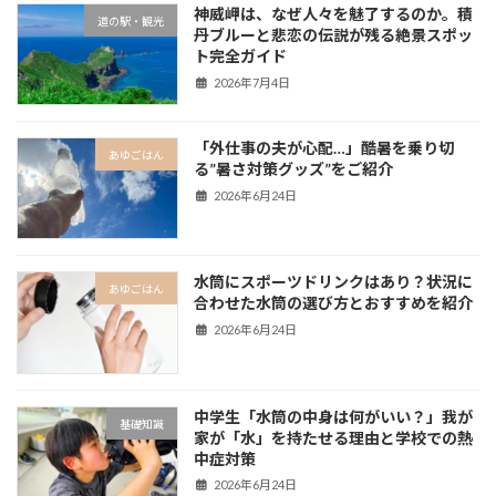
神威岬は、なぜ人々を魅了するのか。積
道の駅・観光
丹ブルーと悲恋の伝説が残る絶景スポッ
ト完全ガイド
2026年7月4日
「外仕事の夫が心配…」酷暑を乗り切
あゆごはん
る”暑さ対策グッズ”をご紹介
2026年6月24日
水筒にスポーツドリンクはあり？状況に
あゆごはん
合わせた水筒の選び方とおすすめを紹介
2026年6月24日
中学生「水筒の中身は何がいい？」我が
基礎知識
家が「水」を持たせる理由と学校での熱
中症対策
2026年6月24日