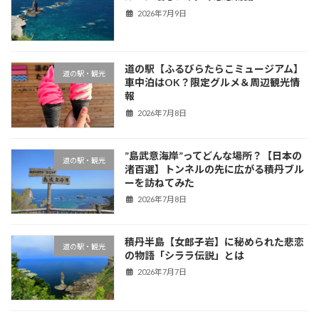
2026年7月9日
道の駅【ふるびらたらこミュージアム】
道の駅・観光
車中泊はOK？限定グルメ＆周辺観光情
報
2026年7月8日
”島武意海岸”ってどんな場所？【日本の
道の駅・観光
渚百選】トンネルの先に広がる積丹ブル
ーを訪ねてみた
2026年7月8日
積丹半島【女郎子岩】に秘められた悲恋
道の駅・観光
の物語「シララ伝説」とは
2026年7月7日