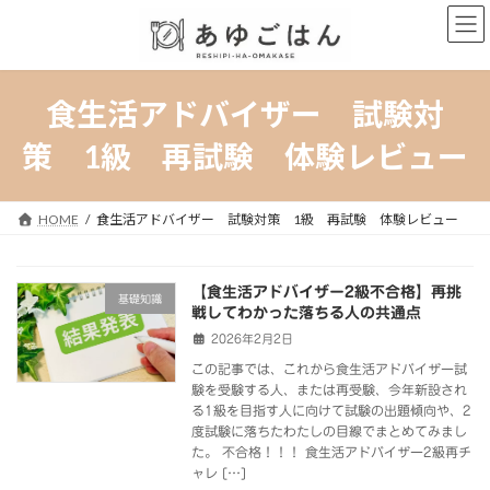
コ
ナ
ン
ビ
テ
ゲ
ン
ー
ツ
シ
食生活アドバイザー 試験対
へ
ョ
ス
ン
策 1級 再試験 体験レビュー
キ
に
ッ
移
プ
動
HOME
食生活アドバイザー 試験対策 1級 再試験 体験レビュー
【食生活アドバイザー2級不合格】再挑
基礎知識
戦してわかった落ちる人の共通点
2026年2月2日
この記事では、これから食生活アドバイザー試
験を受験する人、または再受験、今年新設され
る1級を目指す人に向けて試験の出題傾向や、2
度試験に落ちたわたしの目線でまとめてみまし
た。 不合格！！！ 食生活アドバイザー2級再チ
ャレ […]