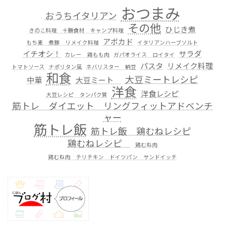
おつまみ
おうちイタリアン
その他
ひじき煮
きのこ料理 十勝食材 キャンプ料理
アボカド
もち麦 煮豚 リメイク料理
イタリアンハーブソルト
イチオシ！
サラダ
カレー 鶏もも肉
ガパオライス ロイタイ
パスタ
リメイク料理
トマトソース
ナポリタン風
ネバリスター 納豆
和食
大豆ミートレシピ
中華
大豆ミート
洋食
洋食レシピ
大豆レシピ タンパク質
筋トレ ダイエット リングフィットアドベンチ
ャー
筋トレ飯
筋トレ飯 鶏むねレシピ
鶏むねレシピ
鶏むね肉
鶏むね肉 チリチキン ドイツパン サンドイッチ