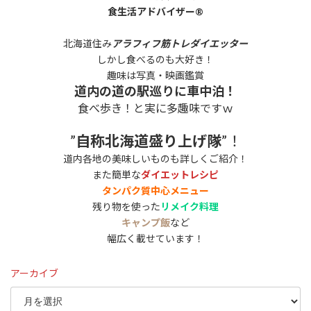
食生活アドバイザー®
北海道住み
アラフィフ筋トレダイエッター
しかし食べるのも大好き！
趣味は写真・映画鑑賞
道内の道の駅巡りに車中泊！
食べ歩き！と実に多趣味ですｗ
”
自称北海道盛り上げ隊
”！
道内各地の美味しいものも詳しくご紹介！
また簡単な
ダイエットレシピ
タンパク質中心メニュー
残り物を使った
リメイク料理
キャンプ飯
など
幅広く載せています！
アーカイブ