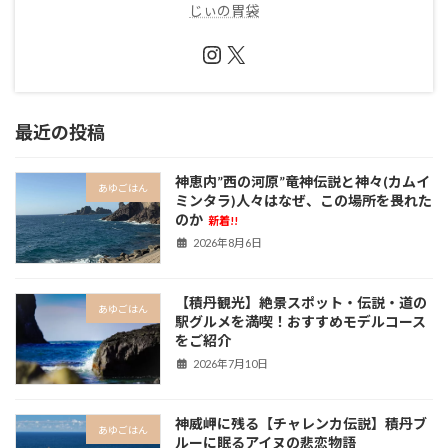
じぃの胃袋
Instagram
X
最近の投稿
神恵内”西の河原”竜神伝説と神々(カムイ
あゆごはん
ミンタラ)人々はなぜ、この場所を畏れた
のか
新着!!
2026年8月6日
【積丹観光】絶景スポット・伝説・道の
あゆごはん
駅グルメを満喫！おすすめモデルコース
をご紹介
2026年7月10日
神威岬に残る【チャレンカ伝説】積丹ブ
あゆごはん
ルーに眠るアイヌの悲恋物語