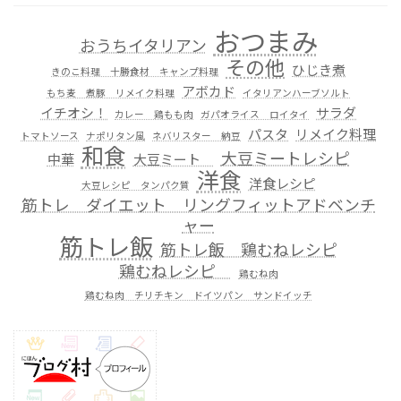
おつまみ
おうちイタリアン
その他
ひじき煮
きのこ料理 十勝食材 キャンプ料理
アボカド
もち麦 煮豚 リメイク料理
イタリアンハーブソルト
イチオシ！
サラダ
カレー 鶏もも肉
ガパオライス ロイタイ
パスタ
リメイク料理
トマトソース
ナポリタン風
ネバリスター 納豆
和食
大豆ミートレシピ
中華
大豆ミート
洋食
洋食レシピ
大豆レシピ タンパク質
筋トレ ダイエット リングフィットアドベンチ
ャー
筋トレ飯
筋トレ飯 鶏むねレシピ
鶏むねレシピ
鶏むね肉
鶏むね肉 チリチキン ドイツパン サンドイッチ