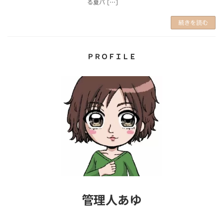
る夏バ […]
続きを読む
ＰＲＯＦＩＬＥ
管理人あゆ