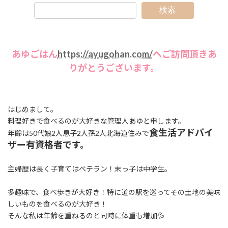
検索
あゆごはん
https://ayugohan.com/
へご訪問頂きあ
りがとうございます。
はじめまして。
料理好きで食べるのが大好きな管理人あゆと申します。
食生活アドバイ
年齢は50代娘2人息子2人孫2人北海道住みで
ザー有資格者です。
主婦歴は長く子育てはベテラン！末っ子は中学生。
多趣味で、食べ歩きが大好き！特に道の駅を巡ってその土地の美味
しいものを食べるのが大好き！
そんな私は年齢を重ねるのと同時に体重も増加💦