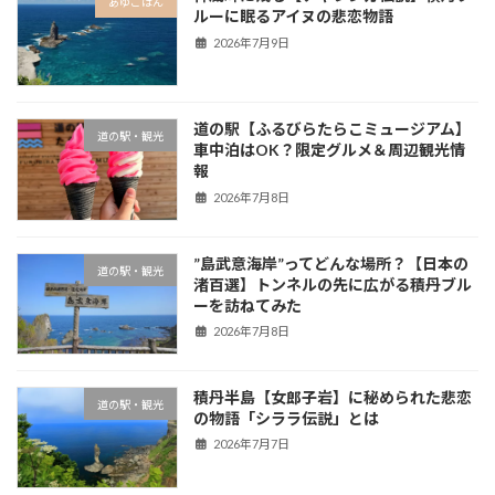
あゆごはん
ルーに眠るアイヌの悲恋物語
2026年7月9日
道の駅【ふるびらたらこミュージアム】
道の駅・観光
車中泊はOK？限定グルメ＆周辺観光情
報
2026年7月8日
”島武意海岸”ってどんな場所？【日本の
道の駅・観光
渚百選】トンネルの先に広がる積丹ブル
ーを訪ねてみた
2026年7月8日
積丹半島【女郎子岩】に秘められた悲恋
道の駅・観光
の物語「シララ伝説」とは
2026年7月7日