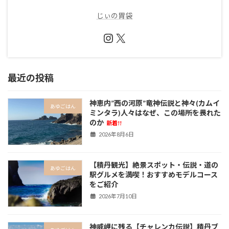
じぃの胃袋
Instagram
X
最近の投稿
神恵内”西の河原”竜神伝説と神々(カムイ
あゆごはん
ミンタラ)人々はなぜ、この場所を畏れた
のか
新着!!
2026年8月6日
【積丹観光】絶景スポット・伝説・道の
あゆごはん
駅グルメを満喫！おすすめモデルコース
をご紹介
2026年7月10日
神威岬に残る【チャレンカ伝説】積丹ブ