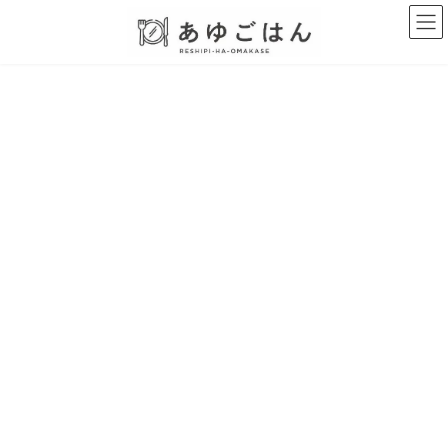
コ
ナ
ン
ビ
テ
ゲ
ン
ー
ツ
シ
へ
ョ
ス
ン
キ
に
ッ
移
プ
動