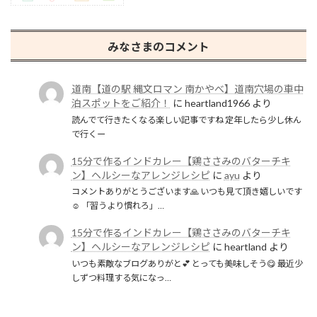
みなさまのコメント
道南【道の駅 縄文ロマン 南かやべ】道南穴場の車中
泊スポットをご紹介！
に
heartland1966
より
読んでて行きたくなる楽しい記事ですね 定年したら少し休ん
で行くー
15分で作るインドカレー【鶏ささみのバターチキ
ン】ヘルシーなアレンジレシピ
に
ayu
より
コメントありがとうございます🙏 いつも見て頂き嬉しいです
☺️ 「習うより慣れろ」…
15分で作るインドカレー【鶏ささみのバターチキ
ン】ヘルシーなアレンジレシピ
に
heartland
より
いつも素敵なブログありがと💕 とっても美味しそう😋 最近少
しずつ料理する気になっ…