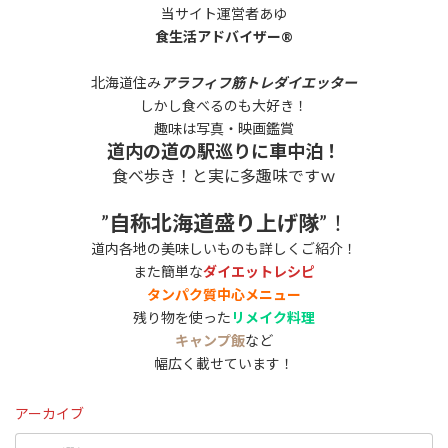
当サイト運営者あゆ
食生活アドバイザー®
北海道住み
アラフィフ筋トレダイエッター
しかし食べるのも大好き！
趣味は写真・映画鑑賞
道内の道の駅巡りに車中泊！
食べ歩き！と実に多趣味ですｗ
”
自称北海道盛り上げ隊
”！
道内各地の美味しいものも詳しくご紹介！
また簡単な
ダイエットレシピ
タンパク質中心メニュー
残り物を使った
リメイク料理
キャンプ飯
など
幅広く載せています！
アーカイブ