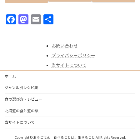
F
M
E
共
ac
as
m
有
e
to
ai
お問い合わせ
b
d
l
プライバシーポリシー
o
o
当サイトについて
o
n
k
ホーム
ジャンル別レシピ集
食の選び方・レビュー
北海道の食と道の駅
当サイトについて
Copyright © あゆごはん｜食べることは、生きること All Rights Reserved.