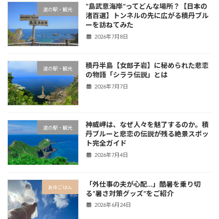
”島武意海岸”ってどんな場所？【日本の
道の駅・観光
渚百選】トンネルの先に広がる積丹ブル
ーを訪ねてみた
2026年7月8日
積丹半島【女郎子岩】に秘められた悲恋
道の駅・観光
の物語「シララ伝説」とは
2026年7月7日
神威岬は、なぜ人々を魅了するのか。積
道の駅・観光
丹ブルーと悲恋の伝説が残る絶景スポッ
ト完全ガイド
2026年7月4日
「外仕事の夫が心配…」酷暑を乗り切
あゆごはん
る”暑さ対策グッズ”をご紹介
2026年6月24日