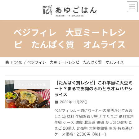
コ
ナ
ン
ビ
テ
ゲ
ン
ー
ツ
シ
ベジフィレ 大豆ミートレシ
へ
ョ
ス
ン
ピ たんぱく質 オムライス
キ
に
ッ
移
プ
動
HOME
ベジフィレ 大豆ミートレシピ たんぱく質 オムライス
【たんぱく質レシピ】これ本当に大豆ミ
ジャンル別レシピ集
ート？まるでお肉のふわとろオムハヤシ
ライス
2022年11月22日
ベジフィレよ～肉にな～れ～の魔法かけてみま
した🤗 材料 生卵お取り寄せ 生たまご 送料無料
生卵 ケース 濃厚 北海道 鶏卵 かっぱの健卵 た
まご 20個入 比布町 大熊養鶏場 生卵 持ち運び
ケース価格：2380円（税 […]