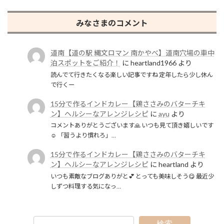
みなさまのコメント
道南【道の駅 縄文ロマン 南かやべ】道南穴場の車中
泊スポットをご紹介！
に
heartland1966
より
読んでて行きたくなる楽しい記事ですね 定年したら少し休ん
で行くー
15分で作るインドカレー【鶏ささみのバターチキ
ン】ヘルシーなアレンジレシピ
に
ayu
より
コメントありがとうございます🙏 いつも見て頂き嬉しいです
☺️ 「習うより慣れろ」…
15分で作るインドカレー【鶏ささみのバターチキ
ン】ヘルシーなアレンジレシピ
に
heartland
より
いつも素敵なブログありがと💕 とっても美味しそう😋 最近少
しずつ料理する気になっ…
検索