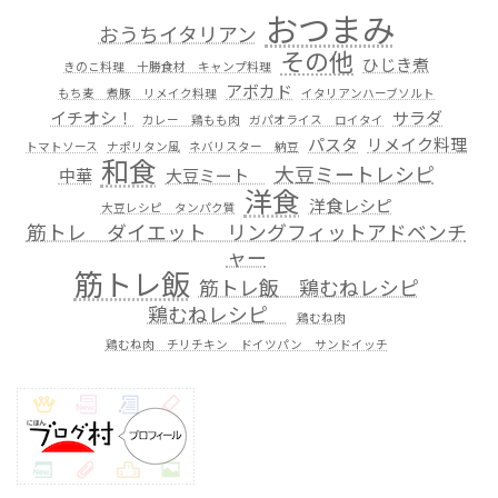
おつまみ
おうちイタリアン
その他
ひじき煮
きのこ料理 十勝食材 キャンプ料理
アボカド
もち麦 煮豚 リメイク料理
イタリアンハーブソルト
イチオシ！
サラダ
カレー 鶏もも肉
ガパオライス ロイタイ
パスタ
リメイク料理
トマトソース
ナポリタン風
ネバリスター 納豆
和食
大豆ミートレシピ
中華
大豆ミート
洋食
洋食レシピ
大豆レシピ タンパク質
筋トレ ダイエット リングフィットアドベンチ
ャー
筋トレ飯
筋トレ飯 鶏むねレシピ
鶏むねレシピ
鶏むね肉
鶏むね肉 チリチキン ドイツパン サンドイッチ