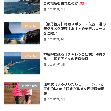
この場所を畏れたのか
新着!!
2026年8月6日
【積丹観光】絶景スポット・伝説・道の
あゆごはん
駅グルメを満喫！おすすめモデルコース
をご紹介
2026年7月10日
神威岬に残る【チャレンカ伝説】積丹ブ
あゆごはん
ルーに眠るアイヌの悲恋物語
2026年7月9日
道の駅【ふるびらたらこミュージアム】
道の駅・観光
車中泊はOK？限定グルメ＆周辺観光情
報
2026年7月8日