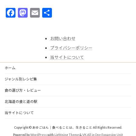
F
M
E
共
ac
as
m
有
e
to
ai
お問い合わせ
b
d
l
プライバシーポリシー
o
o
当サイトについて
o
n
k
ホーム
ジャンル別レシピ集
食の選び方・レビュー
北海道の食と道の駅
当サイトについて
Copyright © あゆごはん｜食べることは、生きること All Rights Reserved.
Powered by
WordPress
with
Lightning Theme
&
VK All in One Expansion Unit