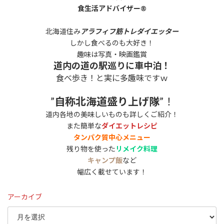
食生活アドバイザー®
北海道住み
アラフィフ筋トレダイエッター
しかし食べるのも大好き！
趣味は写真・映画鑑賞
道内の道の駅巡りに車中泊！
食べ歩き！と実に多趣味ですｗ
”
自称北海道盛り上げ隊
”！
道内各地の美味しいものも詳しくご紹介！
また簡単な
ダイエットレシピ
タンパク質中心メニュー
残り物を使った
リメイク料理
キャンプ飯
など
幅広く載せています！
アーカイブ