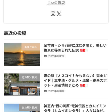
じぃの胃袋
Instagram
X
最近の投稿
余市町・シリパ岬に沈む夕陽と、美しい
あゆごはん
絶景に秘められた伝説
新着!!
2026年8月9日
道の駅【オスコイ！かもえない】完全ガ
道の駅・観光
イド｜車中泊・グルメ・温泉・絶景スポ
ット・周辺情報まとめ
新着!!
2026年8月8日
神恵内”西の河原”竜神伝説とカムイミン
道の駅・観光
タラ（カムイミンタラ）」人々はなぜ、