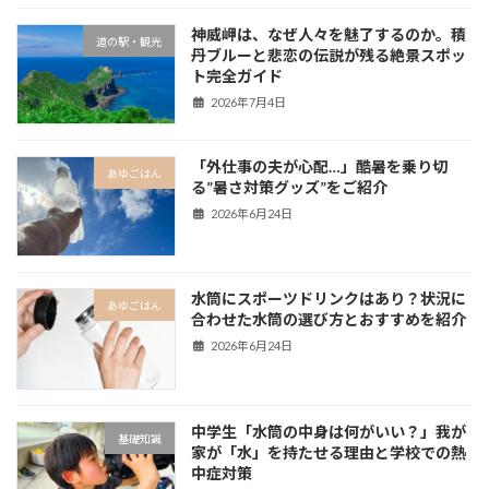
神威岬は、なぜ人々を魅了するのか。積
道の駅・観光
丹ブルーと悲恋の伝説が残る絶景スポッ
ト完全ガイド
2026年7月4日
「外仕事の夫が心配…」酷暑を乗り切
あゆごはん
る”暑さ対策グッズ”をご紹介
2026年6月24日
水筒にスポーツドリンクはあり？状況に
あゆごはん
合わせた水筒の選び方とおすすめを紹介
2026年6月24日
中学生「水筒の中身は何がいい？」我が
基礎知識
家が「水」を持たせる理由と学校での熱
中症対策