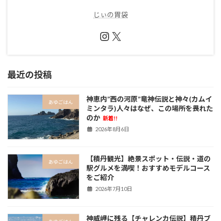
じぃの胃袋
Instagram
X
最近の投稿
神恵内”西の河原”竜神伝説と神々(カムイ
あゆごはん
ミンタラ)人々はなぜ、この場所を畏れた
のか
新着!!
2026年8月6日
【積丹観光】絶景スポット・伝説・道の
あゆごはん
駅グルメを満喫！おすすめモデルコース
をご紹介
2026年7月10日
神威岬に残る【チャレンカ伝説】積丹ブ