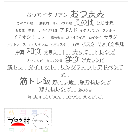
おつまみ
おうちイタリアン
その他
ひじき煮
きのこ料理 十勝食材 キャンプ料理
アボカド
もち麦 煮豚 リメイク料理
イタリアンハーブソルト
イチオシ！
サラダ
カレー 鶏もも肉
ガパオライス ロイタイ
パスタ
リメイク料理
トマトソース
ナポリタン風
ネバリスター 納豆
和食
大豆ミートレシピ
中華
大豆ミート
洋食
洋食レシピ
大豆レシピ タンパク質
筋トレ ダイエット リングフィットアドベンチ
ャー
筋トレ飯
筋トレ飯 鶏むねレシピ
鶏むねレシピ
鶏むね肉
鶏むね肉 チリチキン ドイツパン サンドイッチ