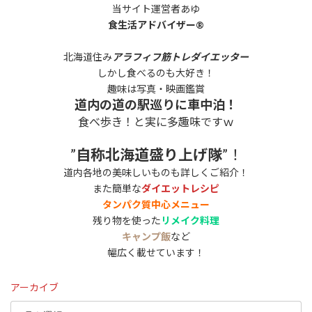
当サイト運営者あゆ
食生活アドバイザー®
北海道住み
アラフィフ筋トレダイエッター
しかし食べるのも大好き！
趣味は写真・映画鑑賞
道内の道の駅巡りに車中泊！
食べ歩き！と実に多趣味ですｗ
”
自称北海道盛り上げ隊
”！
道内各地の美味しいものも詳しくご紹介！
また簡単な
ダイエットレシピ
タンパク質中心メニュー
残り物を使った
リメイク料理
キャンプ飯
など
幅広く載せています！
アーカイブ