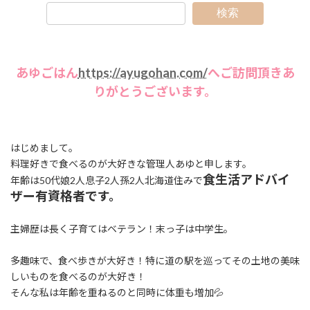
検索
あゆごはん
https://ayugohan.com/
へご訪問頂きあ
りがとうございます。
はじめまして。
料理好きで食べるのが大好きな管理人あゆと申します。
食生活アドバイ
年齢は50代娘2人息子2人孫2人北海道住みで
ザー有資格者です。
主婦歴は長く子育てはベテラン！末っ子は中学生。
多趣味で、食べ歩きが大好き！特に道の駅を巡ってその土地の美味
しいものを食べるのが大好き！
そんな私は年齢を重ねるのと同時に体重も増加💦