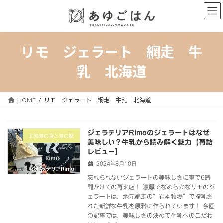
コ
ナ
ン
ビ
テ
ゲ
ン
ー
ツ
シ
リモ ジェラート 網走 牛
へ
ョ
ス
ン
乳 北海道
キ
に
ッ
移
プ
動
HOME
リモ ジェラート 網走 牛乳 北海道
ジェラテリアRimoのジェラートはなぜ
北海道の食と道の駅
美味しい？牛乳から読み解く魅力【再訪
レビュー】
2024年8月10日
忘れられないジェラートの美味しさに車で6時
間かけての再来店！ 濃厚でなめらかなリモのジ
ェラートは、地元網走の”岩本牧場”で搾乳さ
れた新鮮な牛乳を原料に作られています！ 今回
の記事では、美味しさの決めて牛乳へのこだわ