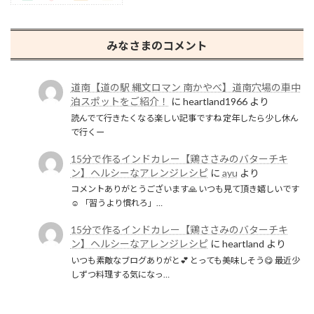
みなさまのコメント
道南【道の駅 縄文ロマン 南かやべ】道南穴場の車中
泊スポットをご紹介！
に
heartland1966
より
読んでて行きたくなる楽しい記事ですね 定年したら少し休ん
で行くー
15分で作るインドカレー【鶏ささみのバターチキ
ン】ヘルシーなアレンジレシピ
に
ayu
より
コメントありがとうございます🙏 いつも見て頂き嬉しいです
☺️ 「習うより慣れろ」…
15分で作るインドカレー【鶏ささみのバターチキ
ン】ヘルシーなアレンジレシピ
に
heartland
より
いつも素敵なブログありがと💕 とっても美味しそう😋 最近少
しずつ料理する気になっ…