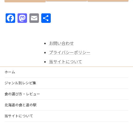
F
M
E
共
ac
as
m
有
e
to
ai
お問い合わせ
b
d
l
プライバシーポリシー
o
o
当サイトについて
o
n
k
ホーム
ジャンル別レシピ集
食の選び方・レビュー
北海道の食と道の駅
当サイトについて
Copyright © あゆごはん｜食べることは、生きること All Rights Reserved.