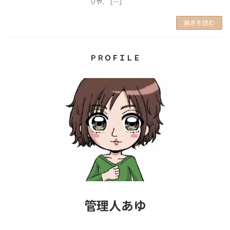
りや、 […]
続きを読む
ＰＲＯＦＩＬＥ
管理人あゆ