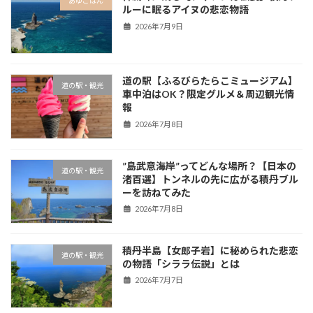
あゆごはん
ルーに眠るアイヌの悲恋物語
2026年7月9日
道の駅【ふるびらたらこミュージアム】
道の駅・観光
車中泊はOK？限定グルメ＆周辺観光情
報
2026年7月8日
”島武意海岸”ってどんな場所？【日本の
道の駅・観光
渚百選】トンネルの先に広がる積丹ブル
ーを訪ねてみた
2026年7月8日
積丹半島【女郎子岩】に秘められた悲恋
道の駅・観光
の物語「シララ伝説」とは
2026年7月7日