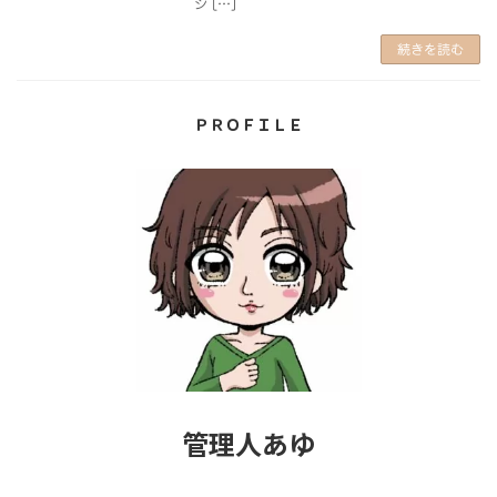
ジ […]
続きを読む
ＰＲＯＦＩＬＥ
管理人あゆ