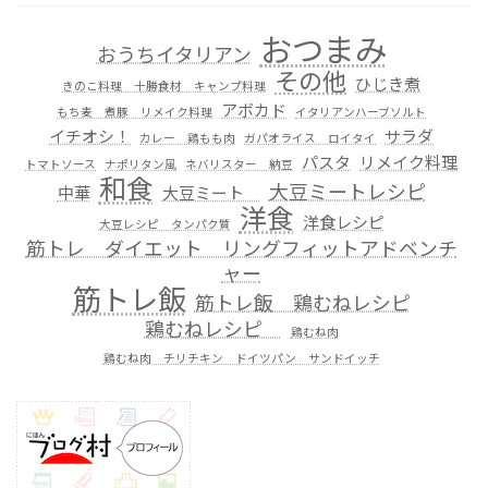
おつまみ
おうちイタリアン
その他
ひじき煮
きのこ料理 十勝食材 キャンプ料理
アボカド
もち麦 煮豚 リメイク料理
イタリアンハーブソルト
イチオシ！
サラダ
カレー 鶏もも肉
ガパオライス ロイタイ
パスタ
リメイク料理
トマトソース
ナポリタン風
ネバリスター 納豆
和食
大豆ミートレシピ
中華
大豆ミート
洋食
洋食レシピ
大豆レシピ タンパク質
筋トレ ダイエット リングフィットアドベンチ
ャー
筋トレ飯
筋トレ飯 鶏むねレシピ
鶏むねレシピ
鶏むね肉
鶏むね肉 チリチキン ドイツパン サンドイッチ