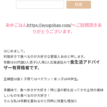
検索
あゆごはん
https://ayugohan.com/
へご訪問頂きあ
りがとうございます。
はじめまして。
料理好きで食べるのが大好きな管理人あゆと申します。
食生活アドバイ
年齢は50代娘2人息子2人孫2人北海道住みで
ザー有資格者です。
主婦歴は長く子育てはベテラン！末っ子は中学生。
多趣味で、食べ歩きが大好き！特に道の駅を巡ってその土地の美味
しいものを食べるのが大好き！
そんな私は年齢を重ねるのと同時に体重も増加💦