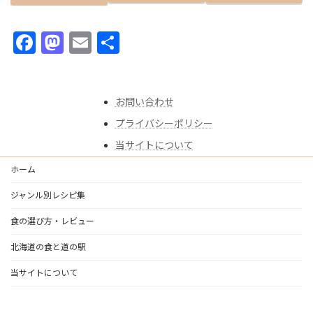
F
M
E
共
ac
as
m
有
e
to
ai
お問い合わせ
b
d
l
プライバシーポリシー
o
o
当サイトについて
o
n
k
ホーム
ジャンル別レシピ集
食の選び方・レビュー
北海道の食と道の駅
当サイトについて
Copyright © あゆごはん｜食べることは、生きること All Rights Reserved.