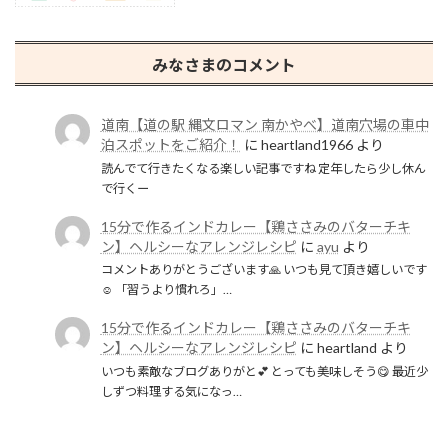
みなさまのコメント
道南【道の駅 縄文ロマン 南かやべ】道南穴場の車中
泊スポットをご紹介！
に
heartland1966
より
読んでて行きたくなる楽しい記事ですね 定年したら少し休ん
で行くー
15分で作るインドカレー【鶏ささみのバターチキ
ン】ヘルシーなアレンジレシピ
に
ayu
より
コメントありがとうございます🙏 いつも見て頂き嬉しいです
☺️ 「習うより慣れろ」…
15分で作るインドカレー【鶏ささみのバターチキ
ン】ヘルシーなアレンジレシピ
に
heartland
より
いつも素敵なブログありがと💕 とっても美味しそう😋 最近少
しずつ料理する気になっ…