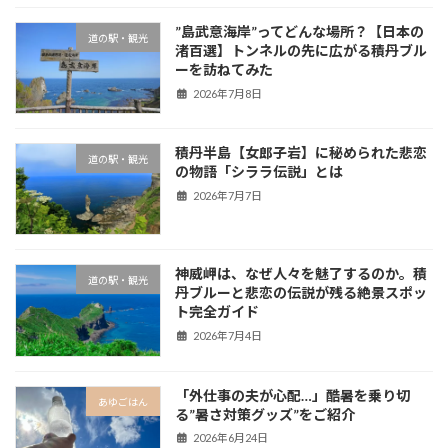
”島武意海岸”ってどんな場所？【日本の
道の駅・観光
渚百選】トンネルの先に広がる積丹ブル
ーを訪ねてみた
2026年7月8日
積丹半島【女郎子岩】に秘められた悲恋
道の駅・観光
の物語「シララ伝説」とは
2026年7月7日
神威岬は、なぜ人々を魅了するのか。積
道の駅・観光
丹ブルーと悲恋の伝説が残る絶景スポッ
ト完全ガイド
2026年7月4日
「外仕事の夫が心配…」酷暑を乗り切
あゆごはん
る”暑さ対策グッズ”をご紹介
2026年6月24日