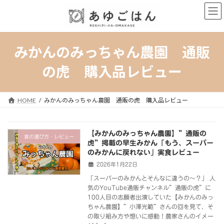
コ
ナ
ン
ビ
テ
ゲ
ン
ー
ツ
シ
みかんのみっちゃん農園 通販
へ
ョ
ス
ン
の虎 購入品レビュー
キ
に
ッ
移
プ
動
HOME
みかんのみっちゃん農園 通販の虎 購入品レビュー
【みかんのみっちゃん農園】”通販の
食の選び方・レビュー
虎”掲載の早生みかん「もう、スーパー
のみかんに戻れない」実食レビュー
2026年1月22日
「スーパーのみかんとそんなに違うの～？」 人
気のYouTube通販チャンネル”通販の虎”に
100人目の志願者出演していた【みかんのみっ
ちゃん農園】”小澤光範”さんの回を見て、そ
の取り組み方や想いに感動！農家さんのイメー