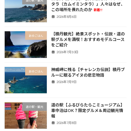
道の駅・観光
タラ（カムイミンタラ）」人々はなぜ、
この場所を畏れたのか
新着!!
2026年8月6日
【積丹観光】絶景スポット・伝説・道の
あゆごはん
駅グルメを満喫！おすすめモデルコース
をご紹介
2026年7月10日
神威岬に残る【チャレンカ伝説】積丹ブ
あゆごはん
ルーに眠るアイヌの悲恋物語
2026年7月9日
道の駅【ふるびらたらこミュージアム】
道の駅・観光
車中泊はOK？限定グルメ＆周辺観光情
報
2026年7月8日