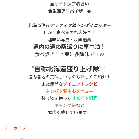
当サイト運営者あゆ
食生活アドバイザー®
北海道住み
アラフィフ筋トレダイエッター
しかし食べるのも大好き！
趣味は写真・映画鑑賞
道内の道の駅巡りに車中泊！
食べ歩き！と実に多趣味ですｗ
”
自称北海道盛り上げ隊
”！
道内各地の美味しいものも詳しくご紹介！
また簡単な
ダイエットレシピ
タンパク質中心メニュー
残り物を使った
リメイク料理
キャンプ飯
など
幅広く載せています！
アーカイブ