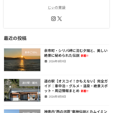
じぃの胃袋
Instagram
X
最近の投稿
余市町・シリパ岬に沈む夕陽と、美しい
あゆごはん
絶景に秘められた伝説
新着!!
2026年8月9日
道の駅【オスコイ！かもえない】完全ガ
道の駅・観光
イド｜車中泊・グルメ・温泉・絶景スポ
ット・周辺情報まとめ
新着!!
2026年8月8日
神恵内”西の河原”竜神伝説とカムイミン