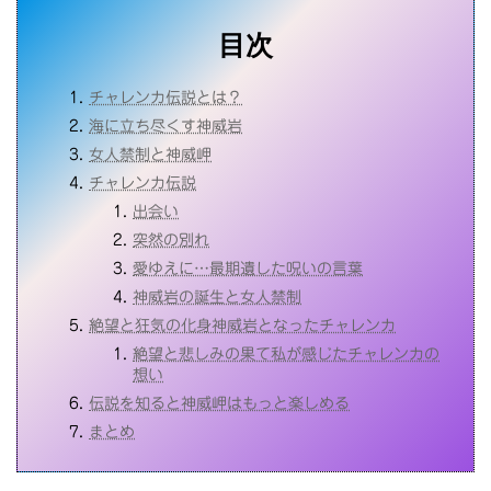
目次
チャレンカ伝説とは？
海に立ち尽くす神威岩
女人禁制と神威岬
チャレンカ伝説
出会い
突然の別れ
愛ゆえに…最期遺した呪いの言葉
神威岩の誕生と女人禁制
絶望と狂気の化身神威岩となったチャレンカ
絶望と悲しみの果て私が感じたチャレンカの
想い
伝説を知ると神威岬はもっと楽しめる
まとめ