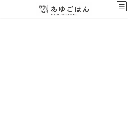
コ
ナ
ン
ビ
テ
ゲ
ン
ー
ツ
シ
へ
ョ
ス
ン
キ
に
ッ
移
プ
動