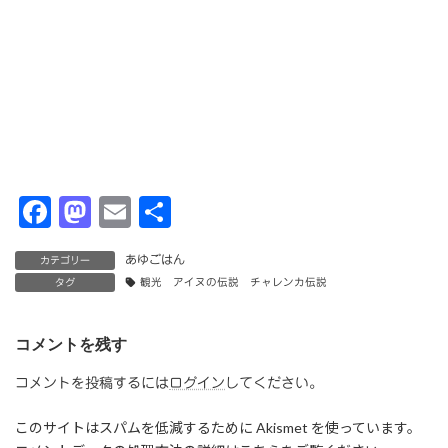
F
M
E
共
a
a
m
有
あゆごはん
カテゴリー
c
st
ai
タグ
観光 アイヌの伝説 チャレンカ伝説
e
o
l
b
d
コメントを残す
o
o
コメントを投稿するには
ログイン
してください。
o
n
このサイトはスパムを低減するために Akismet を使っています。
k