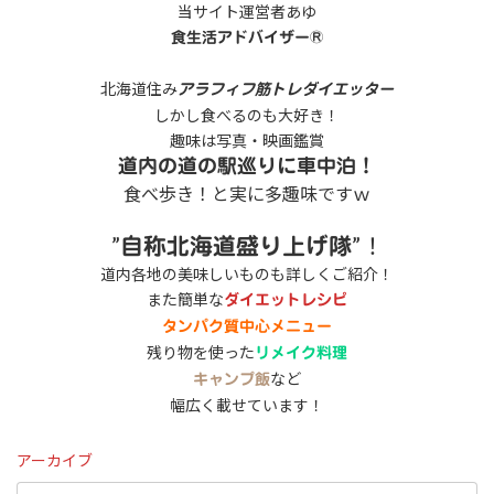
当サイト運営者あゆ
食生活アドバイザー®
北海道住み
アラフィフ筋トレダイエッター
しかし食べるのも大好き！
趣味は写真・映画鑑賞
道内の道の駅巡りに車中泊！
食べ歩き！と実に多趣味ですｗ
”
”！
自称北海道盛り上げ隊
道内各地の美味しいものも詳しくご紹介！
また簡単な
ダイエットレシピ
タンパク質中心メニュー
残り物を使った
リメイク料理
など
キャンプ飯
幅広く載せています！
アーカイブ