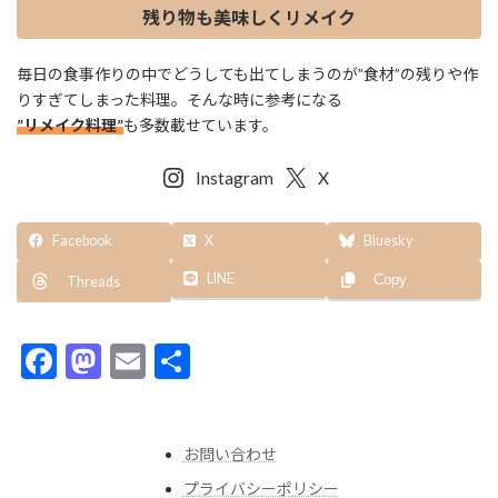
残り物も美味しくリメイク
毎日の食事作りの中でどうしても出てしまうのが”食材”の残りや作
りすぎてしまった料理。そんな時に参考になる
”リメイク料理”
も多数載せています。
Instagram
X
Facebook
X
Bluesky
LINE
Copy
Threads
F
M
E
共
ac
as
m
有
e
to
ai
お問い合わせ
b
d
l
プライバシーポリシー