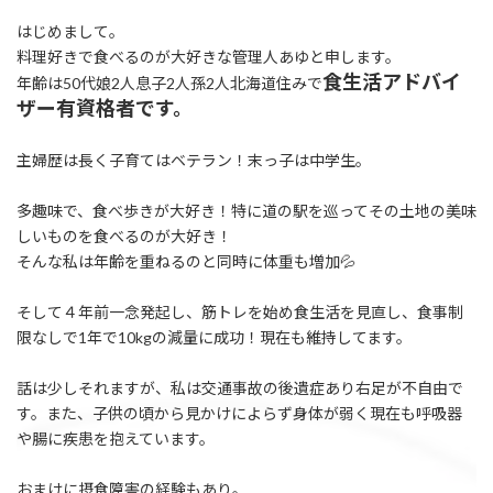
はじめまして。
料理好きで食べるのが大好きな管理人あゆと申します。
食生活アドバイ
年齢は50代娘2人息子2人孫2人北海道住みで
ザー有資格者です。
主婦歴は長く子育てはベテラン！末っ子は中学生。
多趣味で、食べ歩きが大好き！特に道の駅を巡ってその土地の美味
しいものを食べるのが大好き！
そんな私は年齢を重ねるのと同時に体重も増加💦
そして４年前一念発起し、筋トレを始め食生活を見直し、食事制
限なしで1年で10kgの減量に成功！現在も維持してます。
話は少しそれますが、私は交通事故の後遺症あり右足が不自由で
す。また、子供の頃から見かけによらず身体が弱く現在も呼吸器
や腸に疾患を抱えています。
おまけに摂食障害の経験もあり。