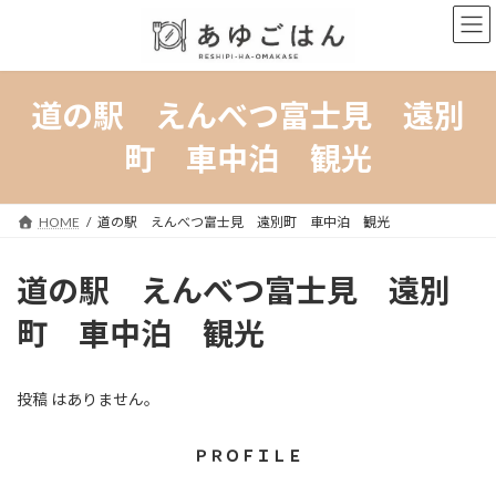
コ
ナ
ン
ビ
テ
ゲ
ン
ー
ツ
シ
道の駅 えんべつ富士見 遠別
へ
ョ
ス
ン
町 車中泊 観光
キ
に
ッ
移
プ
動
HOME
道の駅 えんべつ富士見 遠別町 車中泊 観光
道の駅 えんべつ富士見 遠別
町 車中泊 観光
投稿 はありません。
ＰＲＯＦＩＬＥ