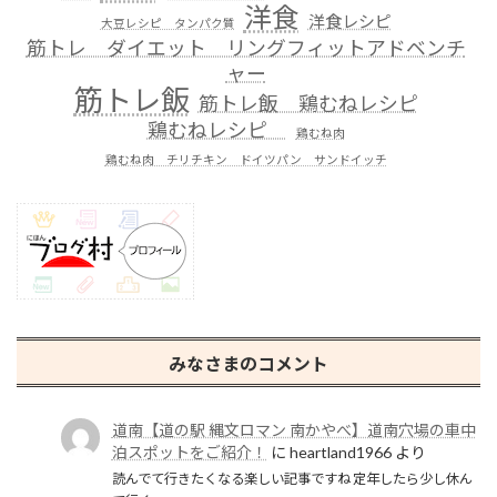
洋食
洋食レシピ
大豆レシピ タンパク質
筋トレ ダイエット リングフィットアドベンチ
ャー
筋トレ飯
筋トレ飯 鶏むねレシピ
鶏むねレシピ
鶏むね肉
鶏むね肉 チリチキン ドイツパン サンドイッチ
みなさまのコメント
道南【道の駅 縄文ロマン 南かやべ】道南穴場の車中
泊スポットをご紹介！
に
heartland1966
より
読んでて行きたくなる楽しい記事ですね 定年したら少し休ん