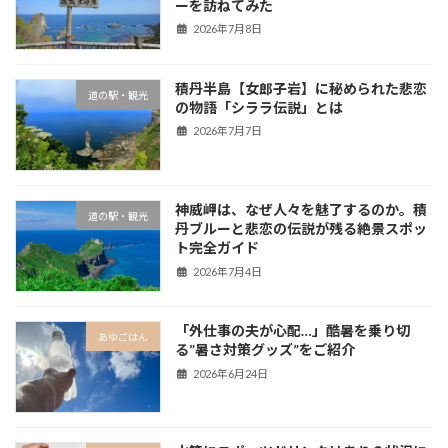
ーを訪ねてみた
2026年7月8日
積丹半島【女郎子岩】に秘められた悲恋
道の駅・観光
の物語「シララ伝説」とは
2026年7月7日
神威岬は、なぜ人々を魅了するのか。積
道の駅・観光
丹ブルーと悲恋の伝説が残る絶景スポッ
ト完全ガイド
2026年7月4日
「外仕事の夫が心配…」酷暑を乗り切
あゆごはん
る”暑さ対策グッズ”をご紹介
2026年6月24日