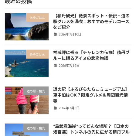
最近の投稿
【積丹観光】絶景スポット・伝説・道の
あゆごはん
駅グルメを満喫！おすすめモデルコース
をご紹介
2026年7月10日
神威岬に残る【チャレンカ伝説】積丹ブ
あゆごはん
ルーに眠るアイヌの悲恋物語
2026年7月9日
道の駅【ふるびらたらこミュージアム】
道の駅・観光
車中泊はOK？限定グルメ＆周辺観光情
報
2026年7月8日
”島武意海岸”ってどんな場所？【日本の
道の駅・観光
渚百選】トンネルの先に広がる積丹ブル