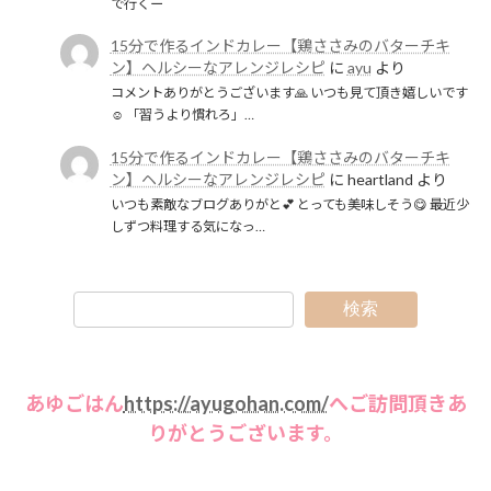
で行くー
15分で作るインドカレー【鶏ささみのバターチキ
ン】ヘルシーなアレンジレシピ
に
ayu
より
コメントありがとうございます🙏 いつも見て頂き嬉しいです
☺️ 「習うより慣れろ」…
15分で作るインドカレー【鶏ささみのバターチキ
ン】ヘルシーなアレンジレシピ
に
heartland
より
いつも素敵なブログありがと💕 とっても美味しそう😋 最近少
しずつ料理する気になっ…
検索
あゆごはん
https://ayugohan.com/
へご訪問頂きあ
りがとうございます。