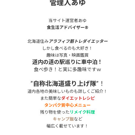
管理人あゆ
当サイト運営者あゆ
食生活アドバイザー®
北海道住み
アラフィフ筋トレダイエッター
しかし食べるのも大好き！
趣味は写真・映画鑑賞
道内の道の駅巡りに車中泊！
食べ歩き！と実に多趣味ですｗ
”
自称北海道盛り上げ隊
”！
道内各地の美味しいものも詳しくご紹介！
また簡単な
ダイエットレシピ
タンパク質中心メニュー
残り物を使った
リメイク料理
キャンプ飯
など
幅広く載せています！