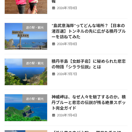
報
2026年7月8日
”島武意海岸”ってどんな場所？【日本の
道の駅・観光
渚百選】トンネルの先に広がる積丹ブル
ーを訪ねてみた
2026年7月8日
積丹半島【女郎子岩】に秘められた悲恋
道の駅・観光
の物語「シララ伝説」とは
2026年7月7日
神威岬は、なぜ人々を魅了するのか。積
道の駅・観光
丹ブルーと悲恋の伝説が残る絶景スポッ
ト完全ガイド
2026年7月4日