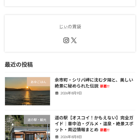
じぃの胃袋
Instagram
X
最近の投稿
余市町・シリパ岬に沈む夕陽と、美しい
あゆごはん
絶景に秘められた伝説
新着!!
2026年8月9日
道の駅【オスコイ！かもえない】完全ガ
道の駅・観光
イド｜車中泊・グルメ・温泉・絶景スポ
ット・周辺情報まとめ
新着!!
2026年8月8日