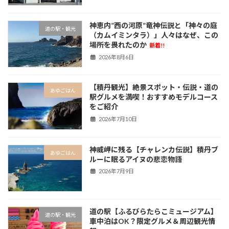
神恵内”西の河原”竜神伝説と「神々の庭
道の駅・観光
（カムイミンタラ）」人々はなぜ、この
場所を畏れたのか
新着!!
2026年8月6日
【積丹観光】絶景スポット・伝説・道の
あゆごはん
駅グルメを満喫！おすすめモデルコース
をご紹介
2026年7月10日
神威岬に残る【チャレンカ伝説】積丹ブ
あゆごはん
ルーに眠るアイヌの悲恋物語
2026年7月9日
道の駅【ふるびらたらこミュージアム】
道の駅・観光
車中泊はOK？限定グルメ＆周辺観光情