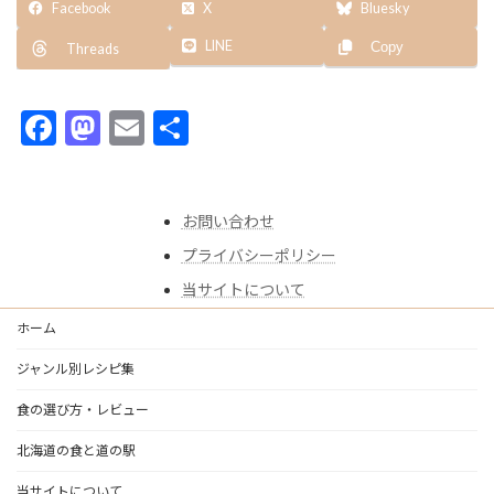
Facebook
X
Bluesky
LINE
Copy
Threads
F
M
E
共
ac
as
m
有
e
to
ai
お問い合わせ
b
d
l
プライバシーポリシー
o
o
当サイトについて
o
n
k
ホーム
ジャンル別レシピ集
食の選び方・レビュー
北海道の食と道の駅
当サイトについて