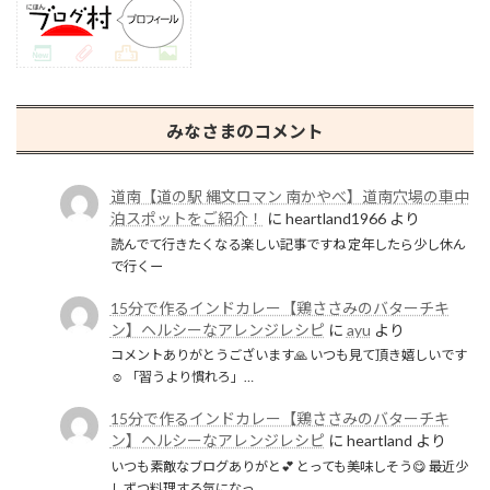
みなさまのコメント
道南【道の駅 縄文ロマン 南かやべ】道南穴場の車中
泊スポットをご紹介！
に
heartland1966
より
読んでて行きたくなる楽しい記事ですね 定年したら少し休ん
で行くー
15分で作るインドカレー【鶏ささみのバターチキ
ン】ヘルシーなアレンジレシピ
に
ayu
より
コメントありがとうございます🙏 いつも見て頂き嬉しいです
☺️ 「習うより慣れろ」…
15分で作るインドカレー【鶏ささみのバターチキ
ン】ヘルシーなアレンジレシピ
に
heartland
より
いつも素敵なブログありがと💕 とっても美味しそう😋 最近少
しずつ料理する気になっ…