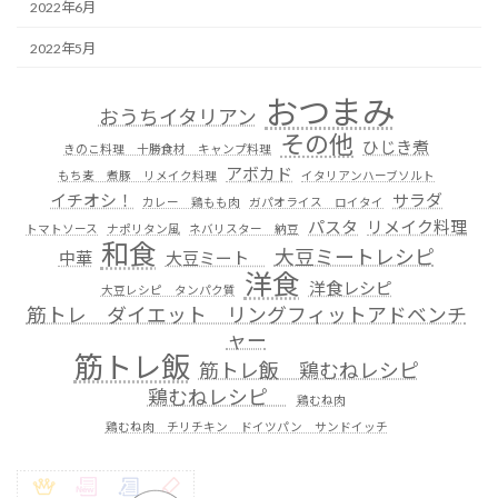
2022年6月
2022年5月
おつまみ
おうちイタリアン
その他
ひじき煮
きのこ料理 十勝食材 キャンプ料理
アボカド
もち麦 煮豚 リメイク料理
イタリアンハーブソルト
イチオシ！
サラダ
カレー 鶏もも肉
ガパオライス ロイタイ
パスタ
リメイク料理
トマトソース
ナポリタン風
ネバリスター 納豆
和食
大豆ミートレシピ
中華
大豆ミート
洋食
洋食レシピ
大豆レシピ タンパク質
筋トレ ダイエット リングフィットアドベンチ
ャー
筋トレ飯
筋トレ飯 鶏むねレシピ
鶏むねレシピ
鶏むね肉
鶏むね肉 チリチキン ドイツパン サンドイッチ