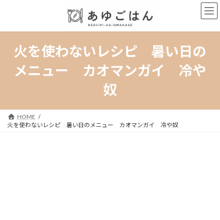
コ
ナ
ン
ビ
テ
ゲ
ン
ー
ツ
シ
火を使わないレシピ 暑い日の
へ
ョ
ス
ン
メニュー カオマンガイ 冷や
キ
に
ッ
移
奴
プ
動
HOME
火を使わないレシピ 暑い日のメニュー カオマンガイ 冷や奴