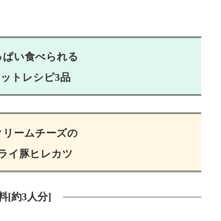
っぱい食べられる
ットレシピ3品
クリームチーズの
ライ豚ヒレカツ
料[約3人分]