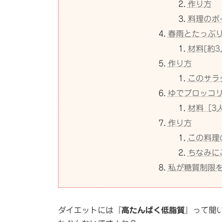
作り方
料理のポ
春雨とたっぷ
材料[約3
作り方
このサラ
ゆでブロッコ
材料［3
作り方
この料理
ちなみに
私が糖質制限
ダイエットには『
高たんぱく低脂質
』って聞