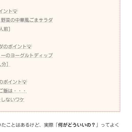
イント💡
り野菜の中華風ごまサラダ
人前]
ダのポイント💡
リーのヨーグルトディップ
人分］
のポイント💡
ご飯は・・・
をしないワケ
いたことはあるけど、実際「
何がどういいの？
」ってよく