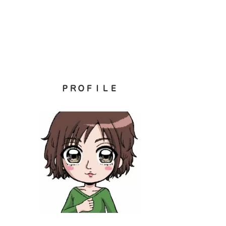
ＰＲＯＦＩＬＥ