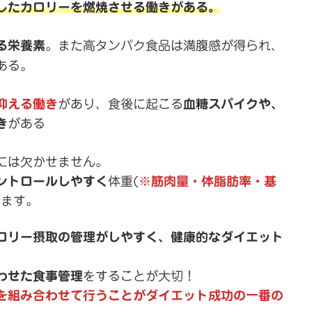
したカロリーを燃焼させる働きがある。
る栄養素
。また高タンパク食品は満腹感が得られ、
ある。
抑える働き
があり、食後に起こる
血糖スパイクや、
き
がある
には欠かせません。
ントロールしやすく
体重(
※筋肉量・体脂肪率・基
ちます。
ロリー摂取の管理がしやすく、健康的なダイエット
わせた食事管理
をすることが大切！
を組み合わせて行うことがダイエット成功の一番の