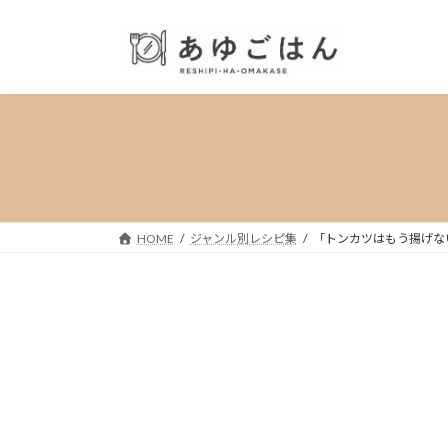
コ
ナ
ン
ビ
テ
ゲ
ン
ー
ツ
シ
へ
ョ
ス
ン
キ
に
ッ
移
プ
動
HOME
ジャンル別レシピ集
「トンカツはもう揚げな