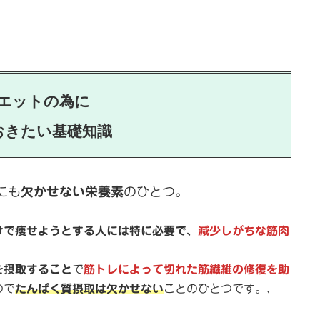
エットの為に
おきたい基礎知識
にも
欠かせない栄養素
のひとつ。
けで痩せようとする人には特に必要で、
減少しがちな筋肉
を摂取すること
で
筋トレによって切れた筋繊維の修復を助
ので
たんぱく質摂取は欠かせない
ことのひとつです。、