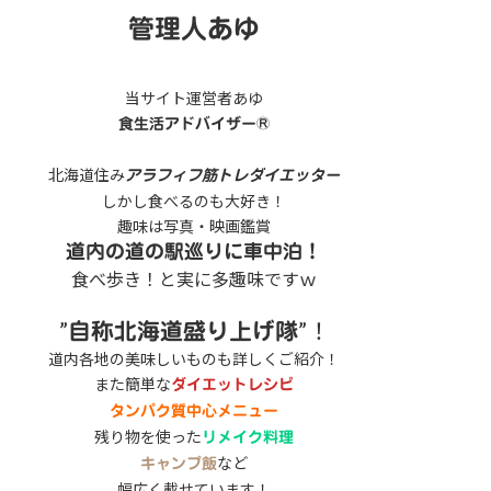
管理人あゆ
当サイト運営者あゆ
食生活アドバイザー®
北海道住み
アラフィフ筋トレダイエッター
しかし食べるのも大好き！
趣味は写真・映画鑑賞
道内の道の駅巡りに車中泊！
食べ歩き！と実に多趣味ですｗ
”
”！
自称北海道盛り上げ隊
道内各地の美味しいものも詳しくご紹介！
また簡単な
ダイエットレシピ
タンパク質中心メニュー
残り物を使った
リメイク料理
など
キャンプ飯
幅広く載せています！