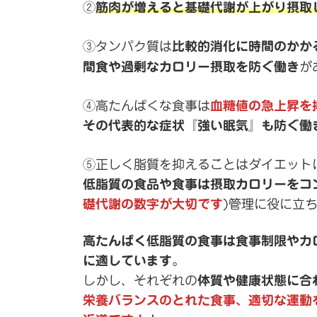
②
筋肉が増えると基礎代謝が上がり摂取
③タンパク質は
比較的消化に時間のかか
間食や過剰なカロリー摂取を防ぐ働き
が
④高たんぱくな食事は
血糖値の急上昇を
その代表的な症状『強い眠気』も防ぐ働
⑤正しく脂質を抑えることはダイエット
低脂質の食品や食事は摂取カロリーをコ
礎代謝の数字が大切です
)管理に役に立
高たんぱく低脂質の食事は食事制限やカ
に適しています
。
しかし、それぞれの
体質や健康状態に合
栄養バランスのとれた食事、適切な運動